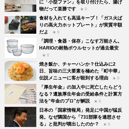
に「小型ファン」を取り付けたら、揚げ
物だって楽勝です
★ 0
食材を入れても高温キープ！「ガス火ば
りの高火力ホットプレート」が実質半額
だよ
★ 0
「調理・食器・保存」こなす万能さん。
HARIOの耐熱ボウルセットが過去最安
★ 0
焼き飯か、チャーハンか？仕込みに2
日、旨味の三大要素を極めた「町中華」
伝説メニューに客が殺到する理由
★ 0
「厚生年金」の加入中に死亡したらどう
なる？遺族厚生年金の受給条件と計算方
法を“年金のプロ”が解説
★ 0
日本の「国家情報局」発足に中国が猛反
発。なぜ隣国から「731部隊を連想させ
る」と批判が噴出したのか？
★ 0