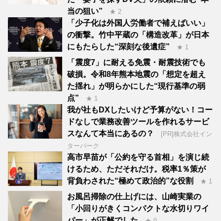
当の狙い”
★ 2
「少子化は外国人労働者で補えばいい」
の衝撃。竹中平蔵の「構造改革」が日本
にもたらした“深刻な後遺症”
★ 1
「震度7」に耐える免震・耐震技術でも
破損。令和8年熊本地震の「想定を超え
た揺れ」が明らかにした“現行基準の弱
点”
★ 1
我が社もDXしたいけど予算がない！コー
ドなしで業務改善ツールを作れるサービ
スなんて本当にあるの？
[PR]株式会社イン
ターパーク
高市早苗が「公約を守る首相」を演じ続
けるため、ただそれだけ。税率1％策が
背負わされた“極めて政治的”な役割
★ 1
お風呂掃除の仕上げには、山崎実業の
「小回りがきくコンパクトな水切りワイ
パー」が正解でした
★ 0