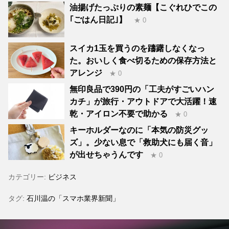
油揚げたっぷりの素麺【こぐれひでこの
｢ごはん日記｣】
★ 0
スイカ1玉を買うのを躊躇しなくなっ
た。おいしく食べ切るための保存方法と
アレンジ
★ 0
無印良品で390円の「工夫がすごいハン
カチ」が旅行・アウトドアで大活躍！速
乾・アイロン不要で助かる
★ 0
キーホルダーなのに「本気の防災グッ
ズ」。少ない息で「救助犬にも届く音」
が出せちゃうんです
★ 0
カテゴリー:
ビジネス
タグ:
石川温の「スマホ業界新聞」