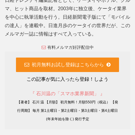
日経トレンディ編集記者として、ケータイやホテル、クル
マ、ヒット商品を取材。2003年に独立後、ケータイ業界
を中心に執筆活動を行う。日経新聞電子版にて「モバイル
の達人」を連載中。日進月歩のケータイの世界だが、この
メルマガ一誌に情報はすべて入っている。
有料メルマガ好評配信中
初月無料お試し登録はこちらから
この記事が気に入ったら登録！しよう
『 石川温の「スマホ業界新聞」 』
【著者】 石川 温 【月額】 初月無料！月額550円（税込） 【発
行周期】 毎月 第1土曜日・第2土曜日・第3土曜日・第4土曜日
(年末年始を除く) 発行予定