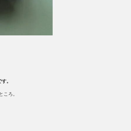
です。
ところ。