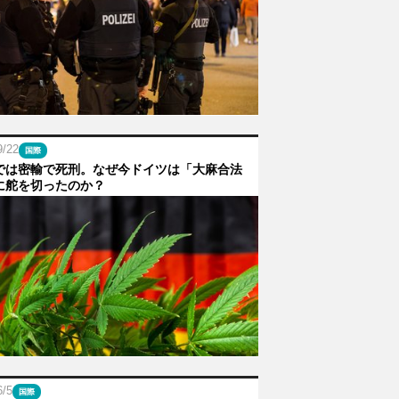
9/22
国際
では密輸で死刑。なぜ今ドイツは「大麻合法
に舵を切ったのか？
6/5
国際