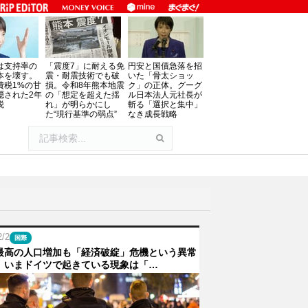
は支持率の
「震度7」に耐える免
円安と国債急落を招
本を壊す。
震・耐震技術でも破
いた「骨太ショッ
費税1%の甘
損。令和8年熊本地震
ク」の正体。グーグ
隠された2年
の「想定を超えた揺
ル日本法人元社長が
税
れ」が明らかにし
斬る「選択と集中」
た“現行基準の弱点”
なき成長戦略
由
2/2
国際
最高の人口増加も「経済破綻」危機という異常
。いまドイツで起きている現象は「…