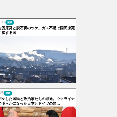
10/2
国際
な脱原発と脱石炭のツケ。ガス不足で国民凍死
に瀕する国
6/8
国際
ボケした国民と政治家たちの罪過。ウクライナ
で明らかになった日本とドイツの類…