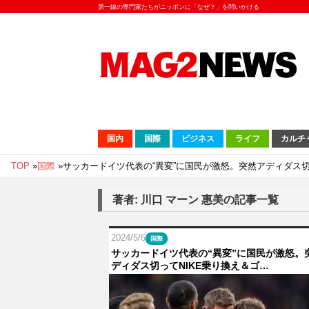
第一線の専門家たちがニッポンに「なぜ？」を問いかける
国内
国際
ビジネス
ライフ
カルチ
TOP
»
国際
»
サッカードイツ代表の“異変”に国民が激怒。突然アディダス
著者: 川口 マーン 惠美の記事一覧
2024/5/6
国際
サッカードイツ代表の“異変”に国民が激怒。
ディダス切ってNIKE乗り換え＆ゴ…