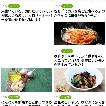
1/15
ライフ
1/12
ライフ
人生いろいろ、お肉だっていろい
なぜ「ミカンを袋ごと食べる」の
ろ味わえるのよ。カロリーオーバ
か？そこに栄養があるからだ！
ーを気にせず食べるには？
1/11
ライフ
横歩きチョキ出し歩く優れもの。
カニってどれだけ身体にいいモノ
が含まれているの？
1/10
ライフ
1/9
ライフ
にんにくを加熱すると抽出できる
黒色の旨いヤツ。ひじきに多く含