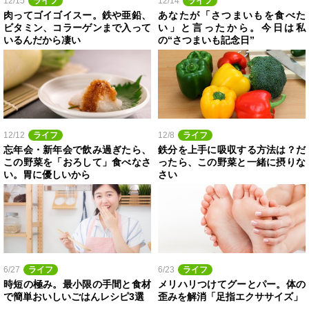
12/15
ライフ
12/14
ライフ
肉ってゴイゴイスー。鉄や亜鉛、
あなたが「さつまいもを食べた
ビタミン、コラーゲンまで入って
い」と言ったから。今日は私
いるんだから凄い
の“さつまいも記念日”
12/12
ライフ
12/8
ライフ
忘年会・新年会で飲み過ぎたら、
鉄分を上手に吸収する方法は？だ
この野菜を「おろして」食べなさ
ったら、この野菜と一緒に摂りな
い。胃に優しいから
さい
6/27
ライフ
6/23
ライフ
時短の極み。最小限の手間と食材
メリハリつけてグーとパー。体の
で簡単おいしいごはんレシピ3選
歪みを解消「足指エクササイズ」