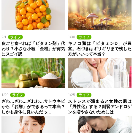
2/1
ライフ
1/30
ライフ
皮ごと食べれば「ビタミン剤」代
キノコ類は「ビタミンD」が豊
わり？小さな小粒「金柑」が何気
富。石づきはギリギリまで残した
にスゴイ訳
方がいいって本当？
1/29
ライフ
1/25
ライフ
ざわ…ざわ…ざわわ…サトウキビ
ストレスが溜まると女性の肌は
から「お酢」ができるって本当？
「男性化」する？副腎アンドロゲ
しかも身体に良いんだっ…
ンを増やさないためには