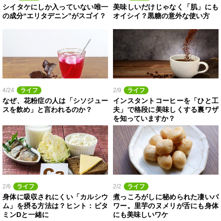
シイタケにしか入っていない唯一
美味しいだけじゃなく「肌」にも
の成分“エリタデニン”がスゴイ？
オイシイ？黒糖の意外な使い方
4/24
ライフ
2/9
ライフ
なぜ、花粉症の人は「シソジュー
インスタントコーヒーを「ひと工
スを飲め」と言われるのか？
夫」で格段に美味しくする裏ワザ
を知っていますか？
2/6
ライフ
2/2
ライフ
身体に吸収されにくい「カルシウ
煮っころがしに秘められた凄いパ
ム」を摂る方法は？ヒント：ビタ
ワー。里芋のヌメリが舌にも身体
ミンDと一緒に
にも美味しいワケ