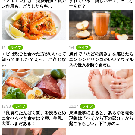
「アホエン」は、免疫増強・抗ガ
まれている「嬉しいモノ」ってな
ン作用も。どうしたら料…
ーんだ？
1/5
ライフ
1/4
ライフ
エビは殻ごと食べた方がいいって
風邪で「のどの痛み」を感じたら
知ってました？えっ、ご存じな
ニンジンとリンゴがいい？ウィル
い！
スの侵入を防ぐ食材は…
12/28
ライフ
12/27
ライフ
「良質なたんぱく質」を摂るため
東洋医学によると、あらゆる老化
に食べるべき食材は？卵、牛乳、
現象は「へそから下の部分」から
大豆…まだある！
起こるらしい。下半身の…