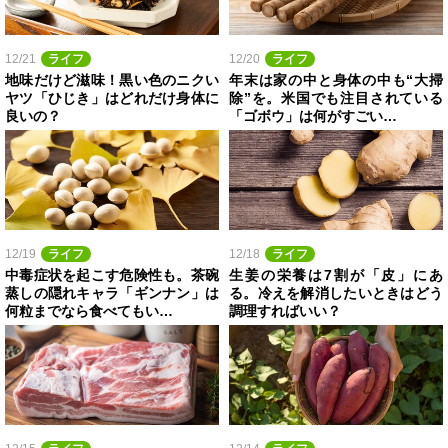
12/21
ライフ
12/20
ライフ
地味だけど滋味！黒い色のニクい
年末は家の中と身体の中も“大掃
ヤツ「ひじき」はどれだけ身体に
除”を。米国でも注目されている
良いの？
「ゴボウ」は何がすごい…
12/19
ライフ
12/18
ライフ
中毒症状を起こす危険性も。茶碗
生姜の栄養は7割が「皮」にあ
蒸しの隠れキャラ「ギンナン」は
る。冷えを解消したいときはどう
何粒までなら食べてもい…
調理すればいい？