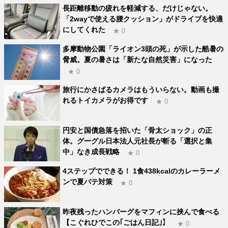
長距離移動の疲れを軽減する、だけじゃない。
「2wayで使える腰クッション」がドライブを快適
にしてくれた
★ 0
多摩動物公園「ライオン3頭の死」が示した酷暑の
脅威。夏の暑さは「新たな自然災害」になった
★ 0
旅行にかさばるカメラはもういらない。動画も撮
れるトイカメラがお得です
★ 0
円安と国債急落を招いた「骨太ショック」の正
体。グーグル日本法人元社長が斬る「選択と集
中」なき成長戦略
★ 0
4ステップでできる！ 1食438kcalのカレーラーメ
ンで夏バテ対策
★ 0
昨夜残ったハンバーグをマフィンに挟んで食べる
【こぐれひでこの｢ごはん日記｣】
★ 0