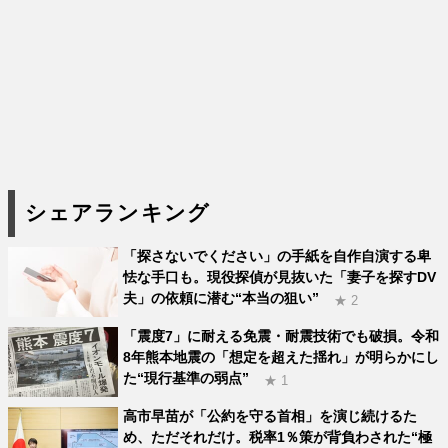
シェアランキング
「探さないでください」の手紙を自作自演する卑
怯な手口も。現役探偵が見抜いた「妻子を探すDV
夫」の依頼に潜む“本当の狙い”
★ 2
「震度7」に耐える免震・耐震技術でも破損。令和
8年熊本地震の「想定を超えた揺れ」が明らかにし
た“現行基準の弱点”
★ 1
高市早苗が「公約を守る首相」を演じ続けるた
め、ただそれだけ。税率1％策が背負わされた“極