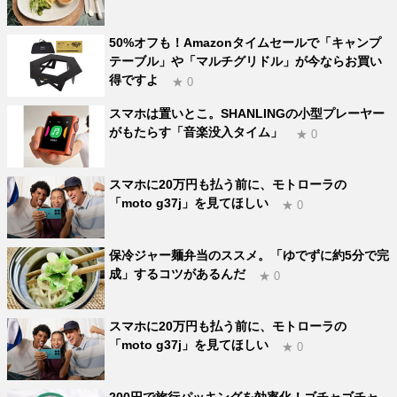
50%オフも！Amazonタイムセールで「キャンプ
テーブル」や「マルチグリドル」が今ならお買い
得ですよ
★ 0
スマホは置いとこ。SHANLINGの小型プレーヤー
がもたらす「音楽没入タイム」
★ 0
スマホに20万円も払う前に、モトローラの
「moto g37j」を見てほしい
★ 0
保冷ジャー麺弁当のススメ。「ゆでずに約5分で完
成」するコツがあるんだ
★ 0
スマホに20万円も払う前に、モトローラの
「moto g37j」を見てほしい
★ 0
200円で旅行パッキングを効率化！ゴチャゴチャ