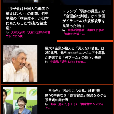
「少子化は外国人労働者で
トランプ「弱さの露呈」か
補えばいい」の衝撃。竹中
「合理的な判断」か？米国
平蔵の「構造改革」が日本
がイランへの大規模攻撃を
にもたらした“深刻な後遺
見送った理由
症”
by
最後の調停官 島田久仁彦の
by
大村大次郎『大村大次郎の本音
『無敵の交渉・…
で役に立つ税…
巨大IT企業が抱える「見えない借金」は
250兆円。元Microsoftエンジニア中島聡
が解説する「AIブーム」の危うい裏側
by
中島聡『週刊 Life is beaut…
「玉虫色」では虫にも失礼。維新“悲
願”の中身なき「副首都法」採決をめぐる
茶番劇の舞台裏
by
新恭（あらたきょう）『国家権力＆メディ
ア…