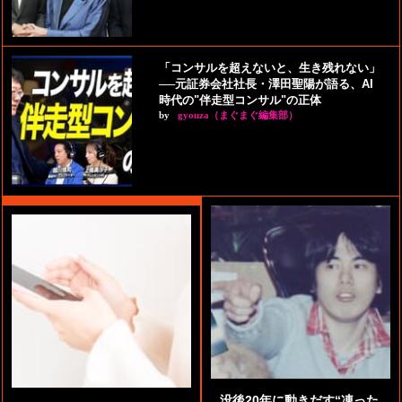
「コンサルを超えないと、生き残れない」
──元証券会社社長・澤田聖陽が語る、AI
時代の"伴走型コンサル"の正体
by
gyouza（まぐまぐ編集部）
没後20年に動きだす“凍った