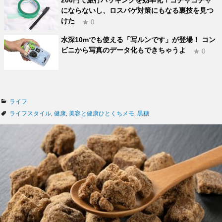
にならないし、ロスバゲ対策にもなる裏技を見つ
けた
★ 0
水深10mでも使える「写ルンです」が登場！ コン
ビニから写真のデータ化もできちゃうよ
★ 0
カ
ライフ
テ
タ
ライフスタイル
,
健康
,
美容と健康ひとくちメモ
,
黒糖
ゴ
グ
リ
ー