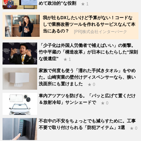
めて政治的”な役割
★ 1
我が社もDXしたいけど予算がない！コードな
しで業務改善ツールを作れるサービスなんて本
当にあるの？
[PR]株式会社インターパーク
「少子化は外国人労働者で補えばいい」の衝撃。
竹中平蔵の「構造改革」が日本にもたらした“深刻
な後遺症”
★ 1
家族で何度も使う「濡れた手拭きタオル」をやめ
た。山崎実業の壁付けディスペンサーなら、狭い
洗面所にも置けました
★ 0
車内アツアツを防げる。「パッと広げて置くだけ
＆放射冷却」サンシェードで
★ 0
不在中の不安をちょっとでも減らすために。工事
不要で取り付けられる「防犯アイテム」3選
★ 0