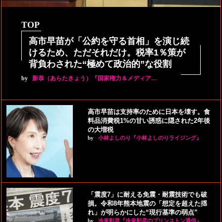
TOP
高市早苗が「公約を守る首相」を演じ続
けるため、ただそれだけ。税率1％策が
背負わされた“極めて政治的”な役割
by
新恭（あらたきょう）『国家権力＆メディア…
高市早苗は支持率のために日本を壊す。食
料品消費税1%の甘い誘惑に隠された2年後
の大増税
by
小林よしのり『小林よしのりライジング』
「震度7」に耐える免震・耐震技術でも破
損。令和8年熊本地震の「想定を超えた揺
れ」が明らかにした“現行基準の弱点”
by
冷泉彰彦『冷泉彰彦のプリンストン通信』