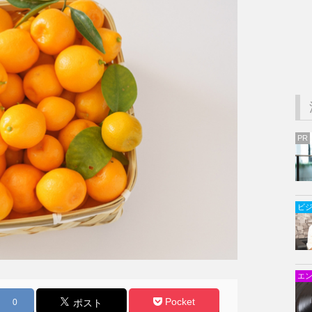
PR
ビ
エ
Pocket
0
ポスト