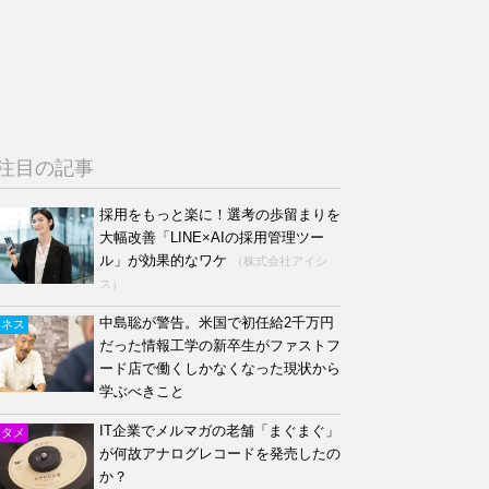
注目の記事
採用をもっと楽に！選考の歩留まりを
大幅改善「LINE×AIの採用管理ツー
ル」が効果的なワケ
（株式会社アイシ
ス）
中島聡が警告。米国で初任給2千万円
ジネス
だった情報工学の新卒生がファストフ
ード店で働くしかなくなった現状から
学ぶべきこと
IT企業でメルマガの老舗「まぐまぐ」
ンタメ
が何故アナログレコードを発売したの
か？