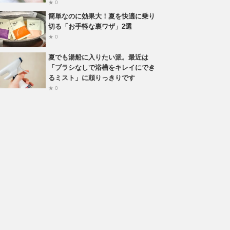
★ 0
簡単なのに効果大！夏を快適に乗り
切る「お手軽な裏ワザ」2選
★ 0
夏でも湯船に入りたい派。最近は
「ブラシなしで浴槽をキレイにでき
るミスト」に頼りっきりです
★ 0