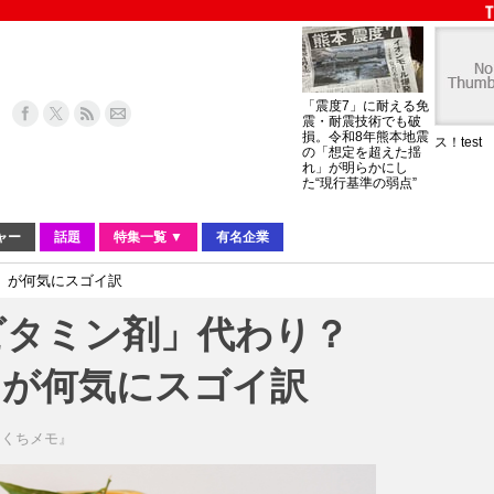
「震度7」に耐える免
震・耐震技術でも破
損。令和8年熊本地震
ス！test
の「想定を超えた揺
れ」が明らかにし
た“現行基準の弱点”
ャー
話題
特集一覧 ▼
有名企業
」が何気にスゴイ訳
ビタミン剤」代わり？
」が何気にスゴイ訳
とくちメモ』