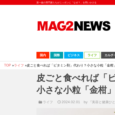
第一線の専門家たちがニッポンに「なぜ？」を問いかける
国内
国際
ビジネス
ライフ
カルチ
TOP
»
ライフ
»
皮ごと食べれば「ビタミン剤」代わり？小さな小粒「金柑
皮ごと食べれば「
小さな小粒「金柑
2024.02.01
by
ライフ
『美容と健康ひ