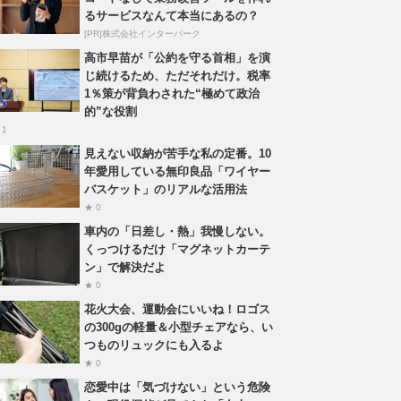
るサービスなんて本当にあるの？
[PR]株式会社インターパーク
高市早苗が「公約を守る首相」を演
じ続けるため、ただそれだけ。税率
1％策が背負わされた“極めて政治
的”な役割
 1
見えない収納が苦手な私の定番。10
年愛用している無印良品「ワイヤー
バスケット」のリアルな活用法
★ 0
車内の「日差し・熱」我慢しない。
くっつけるだけ「マグネットカーテ
ン」で解決だよ
★ 0
花火大会、運動会にいいね！ロゴス
の300gの軽量＆小型チェアなら、い
つものリュックにも入るよ
★ 0
恋愛中は「気づけない」という危険