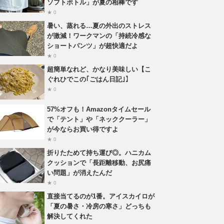
ソフトボトル」が夏の相棒です
★ 0
暑い、蒸れる…夏の外出のストレス
が激減！ワークマンの「持続冷感な
ショートパンツ」が超快適だよ
★ 0
超簡単なれど、かなり美味しい【こ
ぐれひでこの｢ごはん日記｣】
★ 0
57%オフも！Amazonタイムセール
で「テント」や「ネッククーラー」
が今ならお買い得ですよ
★ 0
折りたためて持ち運び◎。ハニカム
クッションで「長距離移動、お尻痛
い問題」が消えたんだ
★ 0
直接当てるのが1番。アイスカイロが
「夏の暑さ・冷房の寒さ」どっちも
解決してくれた