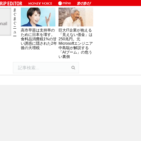
ま
ぐ
ま
ぐ
ニ
高市早苗は支持率の
巨大IT企業が抱える
ュ
ために日本を壊す。
「見えない借金」は
ー
食料品消費税1%の甘
250兆円。元
い誘惑に隠された2年
Microsoftエンジニア
後の大増税
中島聡が解説する
「AIブーム」の危う
い裏側