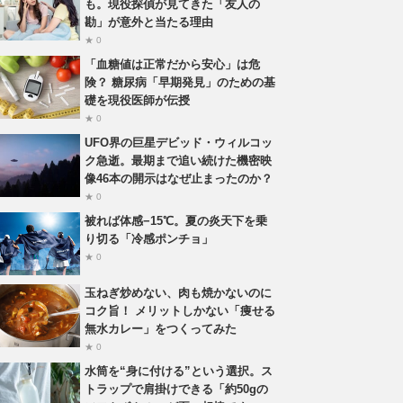
も。現役探偵が見てきた「友人の
勘」が意外と当たる理由
★ 0
「血糖値は正常だから安心」は危
険？ 糖尿病「早期発見」のための基
礎を現役医師が伝授
★ 0
UFO界の巨星デビッド・ウィルコッ
ク急逝。最期まで追い続けた機密映
像46本の開示はなぜ止まったのか？
★ 0
被れば体感−15℃。夏の炎天下を乗
り切る「冷感ポンチョ」
★ 0
玉ねぎ炒めない、肉も焼かないのに
コク旨！ メリットしかない「痩せる
無水カレー」をつくってみた
★ 0
水筒を“身に付ける”という選択。ス
トラップで肩掛けできる「約50gの