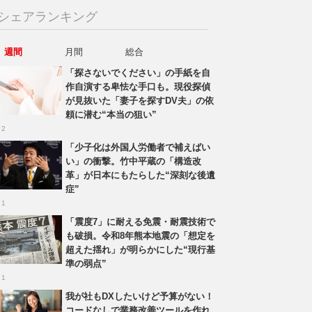
シェアランキング
週間
月間
総合
「探さないでください」の手紙を自
作自演する卑怯な手口も。現役探偵
が見抜いた「妻子を探すDV夫」の依
頼に潜む“本当の狙い”
 2
「少子化は外国人労働者で補えばい
い」の衝撃。竹中平蔵の「構造改
革」が日本にもたらした“深刻な後遺
症”
 1
「震度7」に耐える免震・耐震技術で
も破損。令和8年熊本地震の「想定を
超えた揺れ」が明らかにした“現行基
準の弱点”
 1
我が社もDXしたいけど予算がない！
コードなしで業務改善ツールを作れ