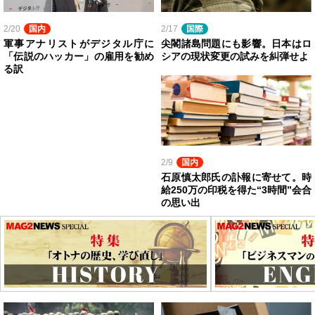
2/20
国内
2/17
国際
軍事アナリストがデジタル庁に
尖閣諸島問題にも影響。日本はロ
「伝説のハッカー」の雇用を勧め
シアの現状変更の試みを糾弾せよ
る訳
2/9
国内
石原慎太郎氏の訃報に寄せて。時
給250万の印税を得た“3時間”会合
の思い出