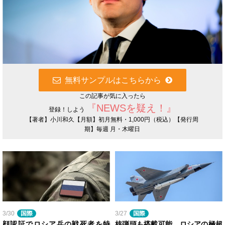
無料サンプルはこちらから
この記事が気に入ったら
『NEWSを疑え！』
登録！しよう
【著者】小川和久【月額】初月無料・1,000円（税込）【発行周
期】毎週 月・木曜日
3/30
国際
3/27
国際
顔認証でロシア兵の戦死者を特
核弾頭も搭載可能。ロシアの極超