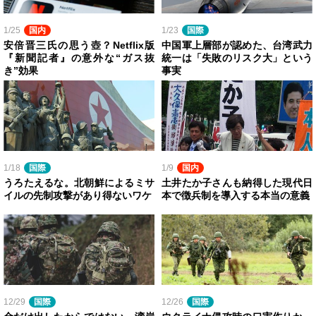
1/25
国内
1/23
国際
安倍晋三氏の思う壺？Netflix版
中国軍上層部が認めた、台湾武力
『新聞記者』の意外な“ガス抜
統一は「失敗のリスク大」という
き”効果
事実
1/18
国際
1/9
国内
うろたえるな。北朝鮮によるミサ
土井たか子さんも納得した現代日
イルの先制攻撃があり得ないワケ
本で徴兵制を導入する本当の意義
12/29
国際
12/26
国際