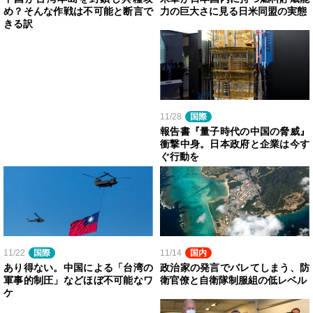
め？そんな作戦は不可能と断言で
力の巨大さに見る日米同盟の実態
きる訳
11/28
国際
報告書『量子時代の中国の脅威』
衝撃中身。日本政府と企業は今す
ぐ行動を
11/22
国際
11/14
国内
あり得ない。中国による「台湾の
政治家の発言でバレてしまう、防
軍事的制圧」などほぼ不可能なワ
衛官僚と自衛隊制服組の低レベル
ケ