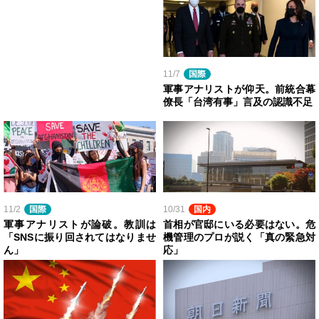
11/7
国際
軍事アナリストが仰天。前統合幕
僚長「台湾有事」言及の認識不足
11/2
国際
10/31
国内
軍事アナリストが論破。教訓は
首相が官邸にいる必要はない。危
「SNSに振り回されてはなりませ
機管理のプロが説く「真の緊急対
ん」
応」