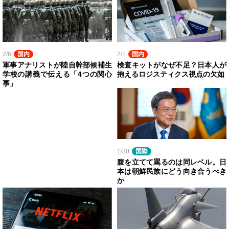
2/6
国内
2/1
国内
軍事アナリストが陸自幹部候補生
検査キットがなぜ不足？日本人が
学校の講義で伝える「4つの関心
抱えるロジスティクス視点の欠如
事」
1/30
国際
腹を立てて罵るのは同レベル。日
本は朝鮮民族にどう向き合うべき
か