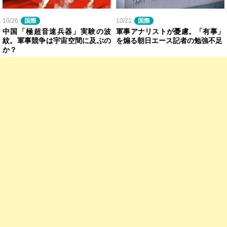
10/26
国際
10/21
国際
中国「極超音速兵器」実験の波
軍事アナリストが憂慮。「有事」
紋。軍事競争は宇宙空間に及ぶの
を煽る朝日エース記者の勉強不足
か？