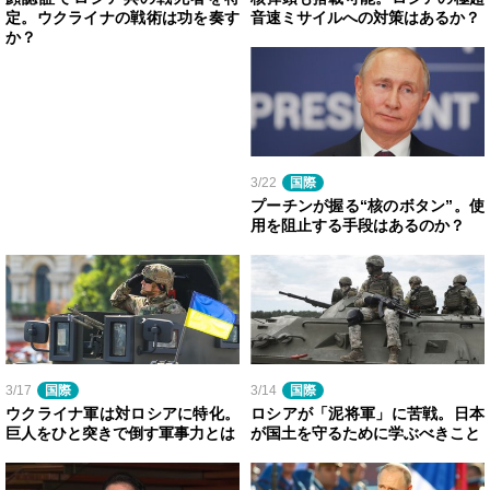
定。ウクライナの戦術は功を奏す
音速ミサイルへの対策はあるか？
か？
3/22
国際
プーチンが握る“核のボタン”。使
用を阻止する手段はあるのか？
3/17
国際
3/14
国際
ウクライナ軍は対ロシアに特化。
ロシアが「泥将軍」に苦戦。日本
巨人をひと突きで倒す軍事力とは
が国土を守るために学ぶべきこと