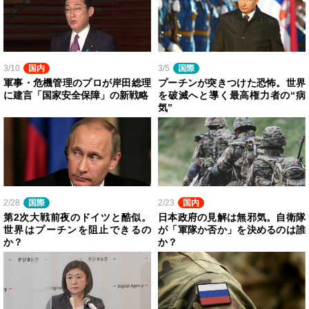
3/10
国内
3/5
国際
軍事・危機管理のプロが岸田総理
プーチンが突きつけた恐怖。世界
に建言「国家安全保障」の新戦略
を破滅へと導く最高権力者の“病
気”
2/28
国際
2/23
国内
第2次大戦前夜のドイツと酷似。
日本政府の見解は無邪気。自衛隊
世界はプーチンを阻止できるの
が「軍隊か否か」を決めるのは誰
か？
か？