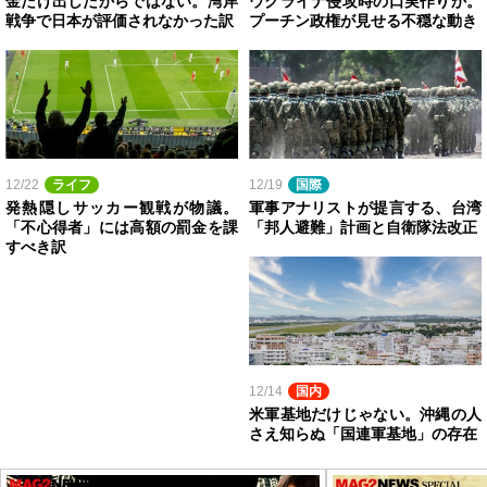
金だけ出したからではない。湾岸
ウクライナ侵攻時の口実作りか。
戦争で日本が評価されなかった訳
プーチン政権が見せる不穏な動き
12/22
ライフ
12/19
国際
発熱隠しサッカー観戦が物議。
軍事アナリストが提言する、台湾
「不心得者」には高額の罰金を課
「邦人避難」計画と自衛隊法改正
すべき訳
12/14
国内
米軍基地だけじゃない。沖縄の人
さえ知らぬ「国連軍基地」の存在