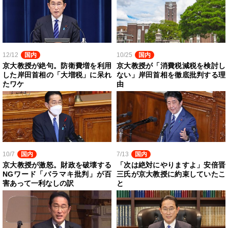
12/12
国内
10/25
国内
京大教授が絶句。防衛費増を利用
京大教授が「消費税減税を検討し
した岸田首相の「大増税」に呆れ
ない」岸田首相を徹底批判する理
たワケ
由
10/7
国内
7/13
国内
京大教授が激怒。財政を破壊する
「次は絶対にやりますよ」安倍晋
NGワード「バラマキ批判」が百
三氏が京大教授に約束していたこ
害あって一利なしの訳
と