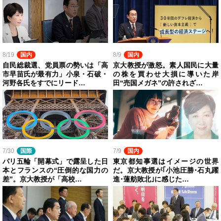
8/19
国内
8/9
国内
自民総裁選、党員票の勢いは「高
京大教授が激怒。素人国民に大量
市早苗氏が最有力」小泉・石破・
の株を買わせ大損に導いた岸
河野各氏をすでにリード…
田“売国メガネ”の許されざ…
7/30
国際
7/9
国内
パリ五輪「開幕式」で露呈した日
東京都知事選はイメージの世界
本とフランスの“圧倒的な国力の
だ。京大教授が｢小池圧勝･石丸躍
差”。京大教授が「高校…
進･蓮舫敗北｣に感じた…