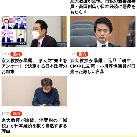
京大教授が危惧。日銀の新審議委
員・高田創氏が日本経済に悪夢を
もたらす
2/10
国内
1/7
国内
京大教授が暴露。“まん防”発出を
京大教授が暴露。元旦「朝生」
アンケートで決定する日本政府の
CM中に立憲・小川淳也議員が口
お粗末
走った激しい言葉
12/7
国内
京大教授が論破。消費税の「減
税」が日本経済を救う当然すぎる
理由