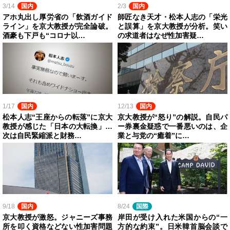
3/14
国内
2/3
国内
アホ丸出し厚労省の「飲酒ガイド
師匠なき天才・松本人志の「栄光
ライン」を京大教授が完全論破。
と誤算」を京大教授が分析。笑い
酒豪も下戸も“コロナ以…
の求道者はなぜ性加害疑…
1/17
国内
12/13
国内
松本人志“王座からの転落”に京大
京大教授が“怒り”の解説。自民パ
教授が感じた「日本の大転換」…
ー券裏金疑惑で一番悪いのは、企
次は自民緊縮派と財務…
業と与党の“癒着”に…
9/18
国内
8/24
国際
京大教授が激怒。ジャニーズ事務
岸田が受け入れた米国からの“一
所を叩く資格などない性加害問題
方的な約束”。日米韓首脳会談で