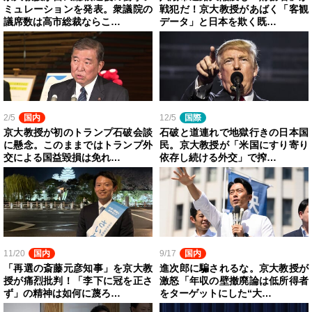
ミュレーションを発表。衆議院の
戦犯だ！京大教授があばく「客観
議席数は高市総裁ならこ…
データ」と日本を欺く既…
2/5
国内
12/5
国際
京大教授が初のトランプ石破会談
石破と道連れで地獄行きの日本国
に懸念。このままではトランプ外
民。京大教授が「米国にすり寄り
交による国益毀損は免れ…
依存し続ける外交」で搾…
11/20
国内
9/17
国内
「再選の斎藤元彦知事」を京大教
進次郎に騙されるな。京大教授が
授が痛烈批判！「李下に冠を正さ
激怒「年収の壁撤廃論は低所得者
ず」の精神は如何に蔑ろ…
をターゲットにした“大…