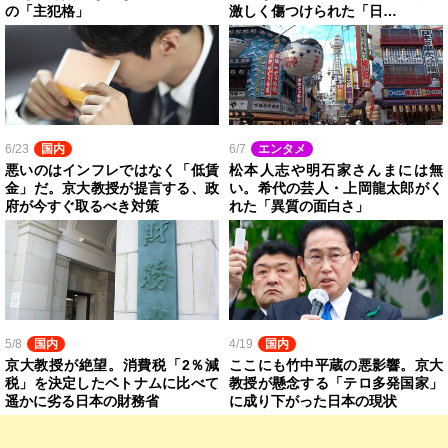
の「主犯格」
激しく傷つけられた「日…
6/23
国内
6/7
エンタメ
悪いのはインフレではなく「低賃
松本人志や明石家さんまには無
金」だ。京大教授が提言する、政
い。希代の芸人・上岡龍太郎がく
府が今すぐ取るべき対策
れた「異質の面白さ」
5/8
国内
4/19
国内
京大教授が絶望。消費税「2％減
ここにも竹中平蔵の悪影響。京大
税」を決定したベトナムに比べて
教授が懸念する「テロ多発国家」
遥かに劣る日本の財務省
に成り下がった日本の現状