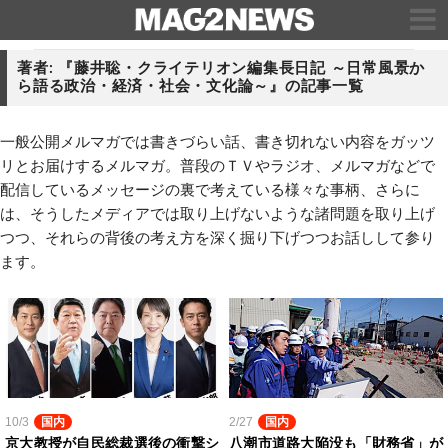
著者: 『藤井聡・クライテリオン編集長日記 ～日常風景か
ら語る政治・経済・社会・文化論～』の記事一覧
一般公開メルマガでは書きづらい話、書き切れない内容をガッツ
リとお届けするメルマガ。普段のＴＶやラジオ、メルマガなどで
配信しているメッセージの裏で考えている様々な事柄、さらに
は、そうしたメディアでは取り上げないような諸問題を取り上げ
つつ、それらの背後の考え方を深く掘り下げつつお話しして参り
ます。
10/3
国内
2/27
国内
京大教授が自民総裁選後の衝撃シ
八潮市道路大陥没も「財務省」が