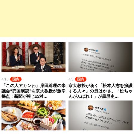
4/16
国内
4/3
国内
「この人アカンわ」岸田総理の米
京大教授が嘆く「松本人志を擁護
議会“売国演説”を京大教授が激辛
する人々」の浅はかさ。「松ちゃ
採点！新聞が報じぬ対…
んがんばれ！」が黒歴史…