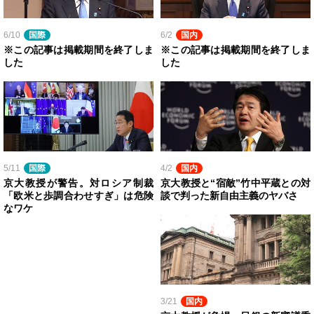
6/10
国際
6/2
国内
※この記事は掲載期間を終了しま
※この記事は掲載期間を終了しま
した
した
5/11
国際
4/2
国内
京大教授が警告。対ロシア制裁
京大教授と“宿敵”竹中平蔵との対
「欧米と歩調合わせすぎ」は危険
談で判った新自由主義のヤバさ
なワケ
3/21
国内