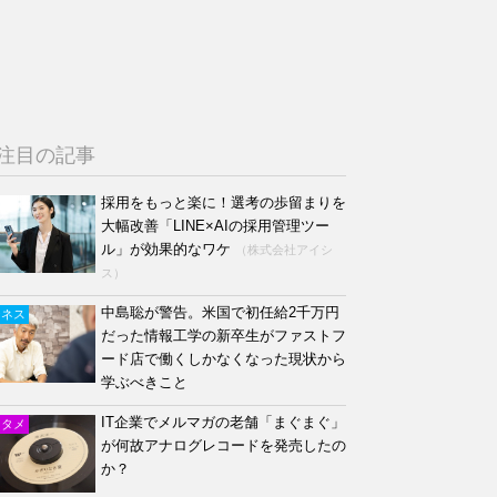
注目の記事
採用をもっと楽に！選考の歩留まりを
大幅改善「LINE×AIの採用管理ツー
ル」が効果的なワケ
（株式会社アイシ
ス）
中島聡が警告。米国で初任給2千万円
ジネス
だった情報工学の新卒生がファストフ
ード店で働くしかなくなった現状から
学ぶべきこと
IT企業でメルマガの老舗「まぐまぐ」
ンタメ
が何故アナログレコードを発売したの
か？