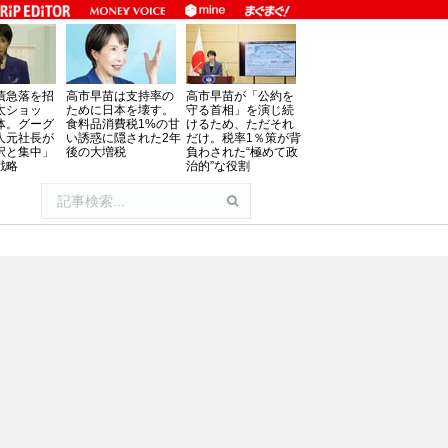
債急落を招
高市早苗は支持率の
高市早苗が「公約を
太ショッ
ために日本を壊す。
守る首相」を演じ続
体。グーグ
食料品消費税1%の甘
けるため、ただそれ
人元社長が
い誘惑に隠された2年
だけ。税率1％策が背
択と集中」
後の大増税
負わされた“極めて政
戦略
治的”な役割