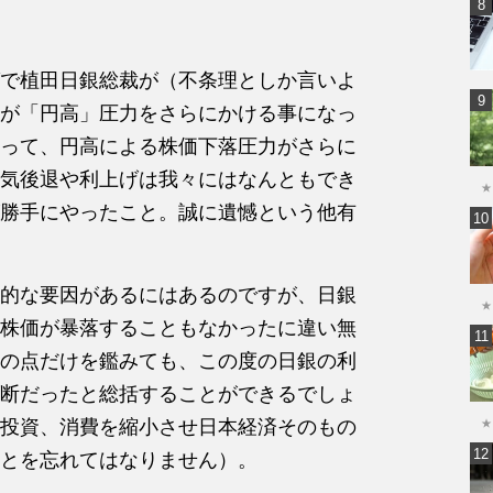
で植田日銀総裁が（不条理としか言いよ
が「円高」圧力をさらにかける事になっ
って、円高による株価下落圧力がさらに
気後退や利上げは我々にはなんともでき
★
勝手にやったこと。誠に遺憾という他有
的な要因があるにはあるのですが、日銀
★
株価が暴落することもなかったに違い無
の点だけを鑑みても、この度の日銀の利
断だったと総括することができるでしょ
投資、消費を縮小させ日本経済そのもの
★
とを忘れてはなりません）。