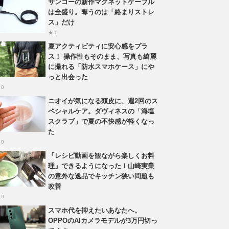
サンコーの新作マグネットケーブル
は全盛り。奪うのは「絡まりストレ
ス」だけ
★ 0
夏アクティビティに安心感をプラ
ス！ 操作性もそのまま、写真も綺麗
に撮れる「防水スマホケース」にや
っと出会った
 0
ニオイが気になる頭皮に、週2回のス
ペシャルケア。ダヴィネスの「海塩
スクラブ」で夏の不快感が軽くなっ
た
 0
「レシピ動画を観ながら楽しくお料
理」できるようになった！山崎実業
の意外な逸品でキッチン狭い問題も
改善
 0
スマホ代を抑えたいあなたへ。
OPPOのAIカメラモデルが3万円切っ