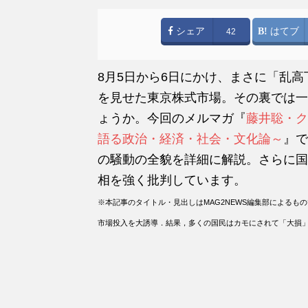
シェア
はてブ
42
8月5日から6日にかけ、まさに「乱
を見せた東京株式市場。その裏では一
ょうか。今回のメルマガ『
藤井聡・ク
語る政治・経済・社会・文化論～
』で
の騒動の全貌を詳細に解説。さらに国
相を強く批判しています。
※本記事のタイトル・見出しはMAG2NEWS編集部による
市場投入を大誘導．結果，多くの国民はカモにされて「大損