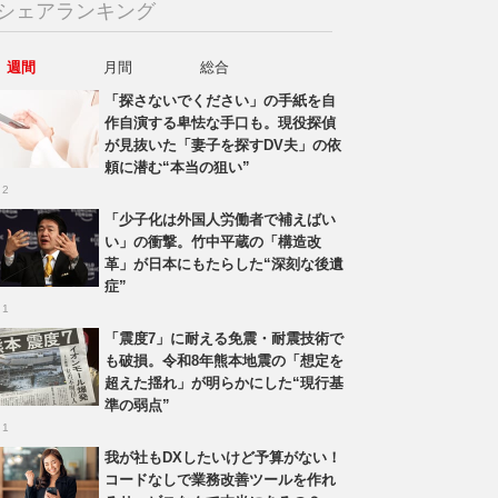
シェアランキング
週間
月間
総合
「探さないでください」の手紙を自
作自演する卑怯な手口も。現役探偵
が見抜いた「妻子を探すDV夫」の依
頼に潜む“本当の狙い”
 2
「少子化は外国人労働者で補えばい
い」の衝撃。竹中平蔵の「構造改
革」が日本にもたらした“深刻な後遺
症”
 1
「震度7」に耐える免震・耐震技術で
も破損。令和8年熊本地震の「想定を
超えた揺れ」が明らかにした“現行基
準の弱点”
 1
我が社もDXしたいけど予算がない！
コードなしで業務改善ツールを作れ