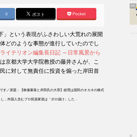
PR
Pocket
0
ポスト
高下」という表現がふさわしい大荒れの展開
体どのような事態が進行していたのでし
ライテリオン編集長日記 ～日常風景から
は京都大学大学院教授の藤井さんが、こ
民に対して無責任に投資を煽った岸田首
ものです／原題：【株価暴落と岸田氏の大罪】総理は国民のオカネの株式
」し，外国人含むプロ投資家達は「ボロ儲け」した．