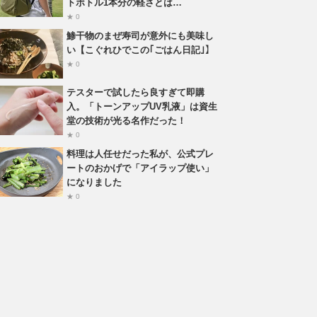
トボトル1本分の軽さとは…
★ 0
鯵干物のまぜ寿司が意外にも美味し
い【こぐれひでこの｢ごはん日記｣】
★ 0
テスターで試したら良すぎて即購
入。「トーンアップUV乳液」は資生
堂の技術が光る名作だった！
★ 0
料理は人任せだった私が、公式プレ
ートのおかげで「アイラップ使い」
になりました
★ 0