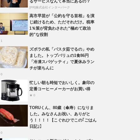
るサービスなんて本当にあるの？
[PR]株式会社インターパーク
高市早苗が「公約を守る首相」を演
じ続けるため、ただそれだけ。税率
1％策が背負わされた“極めて政治
的”な役割
 1
ズボラの私「パスタ茹でるの」やめ
ました。トップバリュの1食86円
「冷凍スパゲッティ」で夏休みラン
チが楽ちんに
 0
忙しい朝も時短でおいしく。象印の
定番コーヒーメーカーがお買い得
★ 0
TORUくん、80歳（傘寿）になりま
した。みなさんお祝い、ありがと
う！！！！【こぐれひでこの｢ごはん
日記｣】
 0