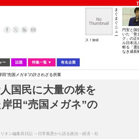
ま
ぐ
ま
ぐ
ニ
円安と国
ュ
いた「骨
ー
ク」の正
ス！test
ル日本法
斬る「選
なき成長
ャー
話題
特集一覧 ▼
有名企業
田“売国メガネ”の許されざる所業
素人国民に大量の株を
岸田“売国メガネ”の
リオン編集長日記 ～日常風景から語る政治・経済・社