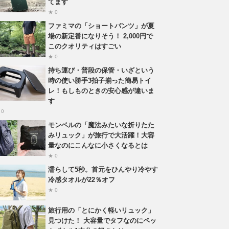
てます
★ 0
ファミマの「ショートパンツ」が夏
場の新定番になりそう！ 2,000円で
このクオリティはすごい
★ 0
持ち運び・普段の保管・いざという
時の使い勝手3拍子揃った簡易トイ
レ！もしものときの安心感が違いま
す
 0
モンベルの「魔法みたいな折りたた
みリュック」が旅行で大活躍！大容
量なのにこんなに小さくなるとは
★ 0
濡らして5秒。首元をひんやり冷やす
冷感タオルが22％オフ
★ 0
旅行用の「とにかく軽いリュック」
見つけた！ 大容量でタフなのにペッ