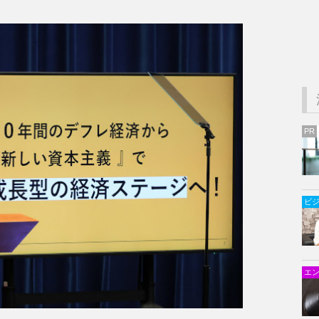
PR
ビ
エ