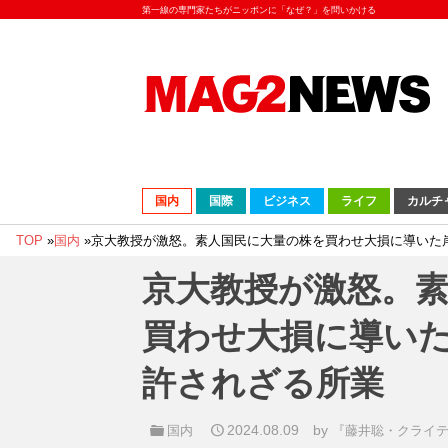
第一線の専門家たちがニッポンに「なぜ？」を問いかける
国内
国際
ビジネス
ライフ
カルチ
TOP
»
国内
»
京大教授が激怒。素人国民に大量の株を買わせ大損に導いた岸
京大教授が激怒。
買わせ大損に導いた
許されざる所業
2024.08.09
by
国内
『藤井聡・クライテ