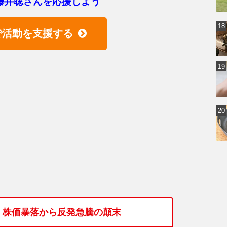
藤井聡さんを応援しよう
で活動を支援する
。株価暴落から反発急騰の顛末