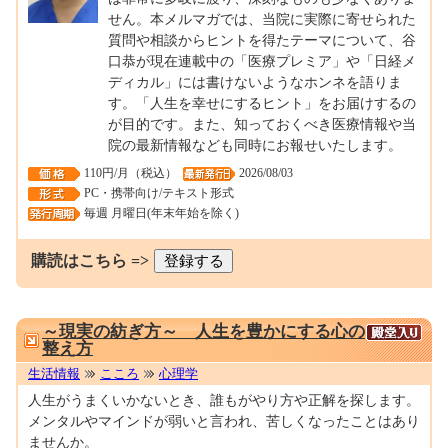
せん。本メルマガでは、当院に実際に寄せられた
質問や相談からヒントを得たテーマについて、谷
口恭が現在連載中の「医療プレミア」や「日経メ
ディカル」には書けないようなホンネを語りま
す。「人生を幸せにするヒント」をお届けするの
が目的です。また、知っておくべき医療情報や当
院の最新情報なども同時にお報せいたします。
110円/月（税込）
2026/08/03
PC・携帯向け/テキスト形式
毎週 月曜日(年末年始を除く)
購読はこちら =>
0000290064
～現実の紡ぎ方～ 人生を豊かにする心の
整え方
生活情報
こころ
心理学
人生がうまくいかないとき、誰もがやり方や正解を探します。
メンタルやマインドが弱いと言われ、苦しくなったことはあり
ませんか。