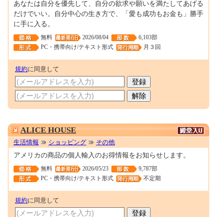
あなたは自分を優先して、自分の欲求や願いを満たしてあげる
だけでいい。自分中心の生き方で、「愛も成功もお金も」勝手
に手に入る。
無料
2026/08/04
6,103部
PC・携帯向け/テキスト形式
月３回
規約
に同意して
0000052413
ALICE HOUSE
生活情報
ショッピング
その他
アメリカの商品の個人輸入のお得情報をお知らせします。
無料
2026/05/23
9,787部
PC・携帯向け/テキスト形式
不定期
規約
に同意して