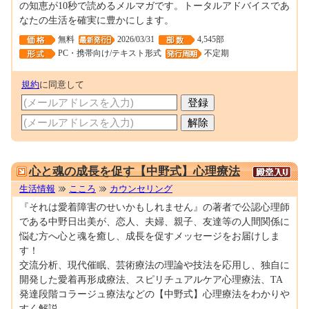
の知恵が10秒で読めるメルマガです。トータルアドバイスであ
なたの生活を確実に豊かにします。
無料
2026/03/31
4,545部
PC・携帯向け/テキスト形式
不定期
規約
に同意して
0000289610
心と魂の成長を促す【中野式】心理療法
生活情報
こころ
カウンセリング
『それは愛着障害のせいかもしれません』の著者で公認心理師
である中野日出美が、恋人、夫婦、親子、友達等の人間関係に
悩む方へ心と魂を癒し、成長を促すメッセージをお届けしま
す！
交流分析、現代催眠、芸術療法の理論や技法を応用し、独自に
開発した愛着再形成療法、スピリチュアルケア心理療法、TA
発達段階コラージュ療法などの【中野式】心理療法をわかりや
すく解説。