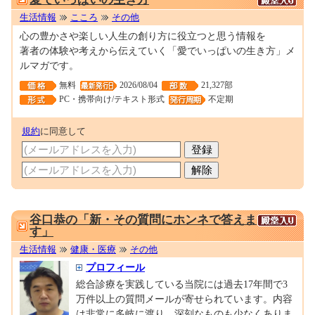
生活情報
こころ
その他
心の豊かさや楽しい人生の創り方に役立つと思う情報を
著者の体験や考えから伝えていく「愛でいっぱいの生き方」メ
ルマガです。
無料
2026/08/04
21,327部
PC・携帯向け/テキスト形式
不定期
規約
に同意して
0001697816
谷口恭の「新・その質問にホンネで答えま
す」
生活情報
健康・医療
その他
プロフィール
総合診療を実践している当院には過去17年間で3
万件以上の質問メールが寄せられています。内容
は非常に多岐に渡り、深刻なものも少なくありま