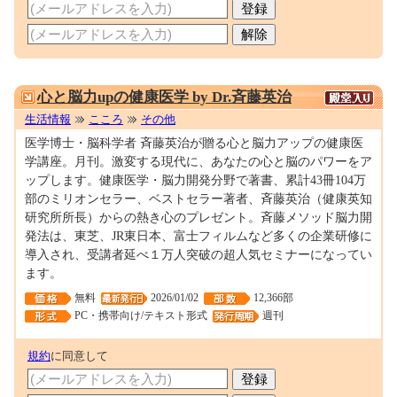
0000146702
心と脳力upの健康医学 by Dr.斉藤英治
生活情報
こころ
その他
医学博士・脳科学者 斉藤英治が贈る心と脳力アップの健康医
学講座。月刊。激変する現代に、あなたの心と脳のパワーをア
ップします。健康医学・脳力開発分野で著書、累計43冊104万
部のミリオンセラー、ベストセラー著者、斉藤英治（健康英知
研究所所長）からの熱き心のプレゼント。斉藤メソッド脳力開
発法は、東芝、JR東日本、富士フィルムなど多くの企業研修に
導入され、受講者延べ１万人突破の超人気セミナーになってい
ます。
無料
2026/01/02
12,366部
PC・携帯向け/テキスト形式
週刊
規約
に同意して