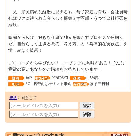
一見、順風満帆な経歴に見えるも、母子家庭に育ち、会社員時
代はワクに縛られ自分らしく振舞えず不眠・うつで出社拒否を
経験。
暗闇から抜け、好きな仕事で独立を果たすプロセスから掴ん
だ、自分らしく生きる為の「考え方」と「具体的な実践法」を
惜しみなく披露！
プロコーチから学びたい！ コーチングに興味がある！そんな
意欲の高いあなたのご購読をお待ちしています！
無料
2026/08/05
4,780部
PC・携帯向け/テキスト形式
ほぼ 平日刊
規約
に同意して
0000193243
愛でいっぱいの生き方