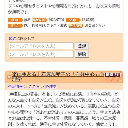
プロの心理セラピストや心理職を目指す方にも、お役立ち情報
が満載です。
無料
2026/07/09
12,673部
PC・携帯向け/テキスト形式
週２回くらい
規約
に同意して
0000144612
楽に生きる！石原加受子の「自分中心」心
理学
生活情報
こころ
心理学
100冊以上の著書。有名テレビ番組に出演。３０年の実績。ど
んな人生でも自分が主役。自分の意識が形になっていき、自分
の未来も、すでに「無意識」が決めている。実践に役立つ自分
中心心理学で「楽あれば楽あり」の人生にしよう。幸せと成功
とお金は比例する。不幸体質（我慢・罪悪感・戦うの三大原
則）を捨てれば、勝手に幸せ体質になっていく。他者よりも、