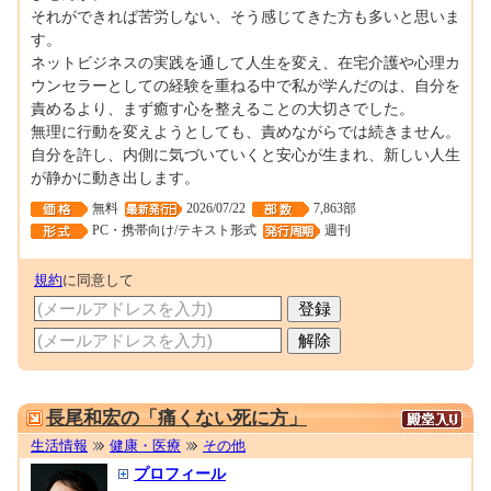
それができれば苦労しない、そう感じてきた方も多いと思いま
す。
ネットビジネスの実践を通して人生を変え、在宅介護や心理カ
ウンセラーとしての経験を重ねる中で私が学んだのは、自分を
責めるより、まず癒す心を整えることの大切さでした。
無理に行動を変えようとしても、責めながらでは続きません。
自分を許し、内側に気づいていくと安心が生まれ、新しい人生
が静かに動き出します。
無料
2026/07/22
7,863部
PC・携帯向け/テキスト形式
週刊
規約
に同意して
0001679615
長尾和宏の「痛くない死に方」
生活情報
健康・医療
その他
プロフィール