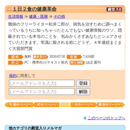
0000134473
１日２食の健康革命
生活情報
健康・医療
その他
難病のフリーライター松井二郎が、病気を治すために調べまく
っているうちに知っちゃったとんでもない健康情報のウソ、隠
蔽されている本当のことを、包みかくさずあなたとシェアさせ
ていただきます。常識に殺される前にどうぞ。４年連続まぐま
ぐ大賞部門賞
無料
2026/07/30
7,416部
PC・携帯向け/テキスト形式
ほぼ 週刊
規約
に同意して
このページのトップへ
他カテゴリの殿堂入りメルマガ