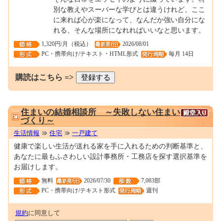
別な教えやスーパーな学びとは違うけれど、ここ
に来れば心が楽になって、なんだか強い自分にな
れる、そんな場所になれればいいなと思います。
1,320円/月（税込）
2026/08/01
PC・携帯向け/テキスト・HTML形式
毎月 14日
購読はこちら =>
0000121585
住まいの結婚相談所 ～失敗しない住まい
づくり～
生活情報
住宅
一戸建て
健康で楽しい生活が送れる家を手に入れるための判断基準と、
あなたに最もふさわしい設計事務所・工務店を探す選択基準を
お届けします。
無料
2026/07/30
7,083部
PC・携帯向け/テキスト形式
週刊
規約
に同意して