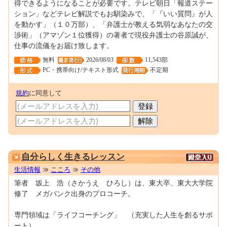
得できるようになることが必要です。テレビ朝日「報道ステー
ション」などテレビ解説でもお馴染みで、「『いい質問』が人
を動かす」（１０万部）、「弁護士が教える気弱なあなたの交
渉術」（アマゾン１位獲得）の著者で現役弁護士の谷原誠が、
仕事の流儀をお届け致します。
無料
2026/08/03
11,543部
PC・携帯向け/テキスト形式
不定期
規約
に同意して
0001310072
自分らしく生きるレッスン
生活情報
こころ
その他
筆者 坂上 浩（さかうえ ひろし）は、東大卒、東大大学院
修了 メガバンク出身のプロコーチ。
専門領域は「ライフコーチング」 （充実した人生を創るサポ
ート）