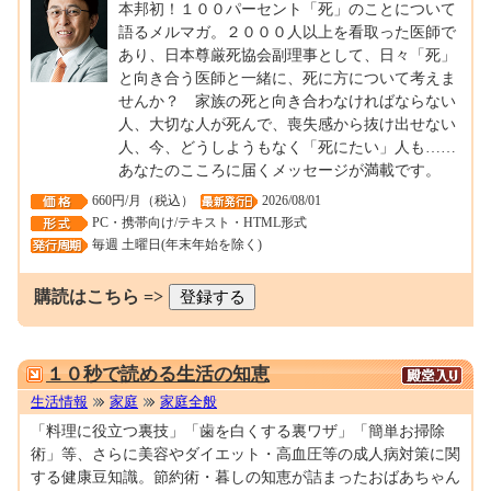
本邦初！１００パーセント「死」のことについて
語るメルマガ。２０００人以上を看取った医師で
あり、日本尊厳死協会副理事として、日々「死」
と向き合う医師と一緒に、死に方について考えま
せんか？ 家族の死と向き合わなければならない
人、大切な人が死んで、喪失感から抜け出せない
人、今、どうしようもなく「死にたい」人も……
あなたのこころに届くメッセージが満載です。
660円/月（税込）
2026/08/01
PC・携帯向け/テキスト・HTML形式
毎週 土曜日(年末年始を除く)
購読はこちら =>
0000113689
１０秒で読める生活の知恵
生活情報
家庭
家庭全般
「料理に役立つ裏技」「歯を白くする裏ワザ」「簡単お掃除
術」等、さらに美容やダイエット・高血圧等の成人病対策に関
する健康豆知識。節約術・暮しの知恵が詰まったおばあちゃん