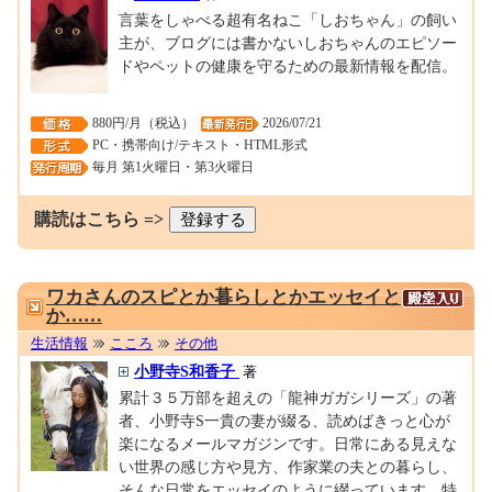
言葉をしゃべる超有名ねこ「しおちゃん」の飼い
主が、ブログには書かないしおちゃんのエピソー
ドやペットの健康を守るための最新情報を配信。
880円/月（税込）
2026/07/21
PC・携帯向け/テキスト・HTML形式
毎月 第1火曜日・第3火曜日
購読はこちら =>
0001697071
ワカさんのスピとか暮らしとかエッセイと
か……
生活情報
こころ
その他
小野寺S和香子
著
累計３５万部を超えの「龍神ガガシリーズ」の著
者、小野寺S一貴の妻が綴る、読めばきっと心が
楽になるメールマガジンです。日常にある見えな
い世界の感じ方や見方、作家業の夫との暮らし、
そんな日常をエッセイのように綴っています。特