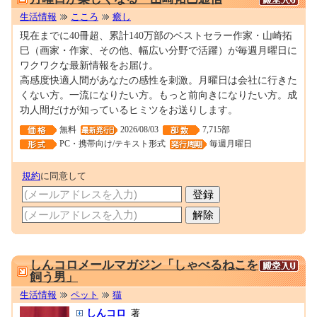
生活情報
こころ
癒し
現在までに40冊超、累計140万部のベストセラー作家・山崎拓
巳（画家・作家、その他、幅広い分野で活躍）が毎週月曜日に
ワクワクな最新情報をお届け。
高感度快適人間があなたの感性を刺激。月曜日は会社に行きた
くない方。一流になりたい方。もっと前向きになりたい方。成
功人間だけが知っているヒミツをお送りします。
無料
2026/08/03
7,715部
PC・携帯向け/テキスト形式
毎週月曜日
規約
に同意して
0001603272
しんコロメールマガジン「しゃべるねこを
飼う男」
生活情報
ペット
猫
しんコロ
著