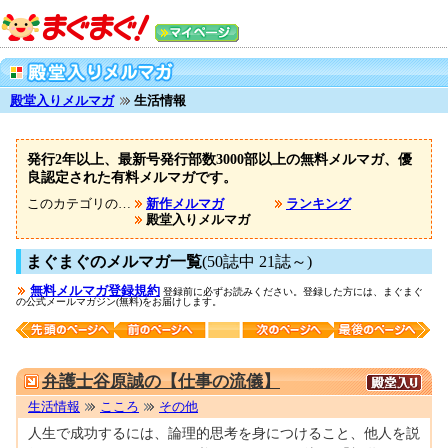
殿堂入りメルマガ
生活情報
発行2年以上、最新号発行部数3000部以上の無料メルマガ、優
良認定された有料メルマガです。
このカテゴリの…
新作メルマガ
ランキング
殿堂入りメルマガ
まぐまぐのメルマガ一覧
(50誌中 21誌～)
無料メルマガ登録規約
登録前に必ずお読みください。登録した方には、まぐまぐ
の公式メールマガジン(無料)をお届けします。
0000143169
弁護士谷原誠の【仕事の流儀】
生活情報
こころ
その他
人生で成功するには、論理的思考を身につけること、他人を説