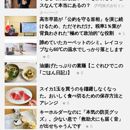
スなんて本当にあるの？
[PR]株式会社イン
ターパーク
高市早苗が「公約を守る首相」を演じ続
けるため、ただそれだけ。税率1％策が
背負わされた“極めて政治的”な役割
★ 1
諦めていたカーペットのシミ。レイコッ
プなら60℃の温水でしっかり落とします
★ 0
油揚げたっぷりの素麺【こぐれひでこの
｢ごはん日記｣】
★ 0
スイカ1玉を買うのを躊躇しなくなっ
た。おいしく食べ切るための保存方法と
アレンジ
★ 0
キーホルダーなのに「本気の防災グッ
ズ」。少ない息で「救助犬にも届く音」
が出せちゃうんです
★ 0