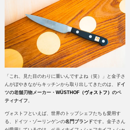
「これ、見た目のわりに重いんですよね（笑）」と金子さ
んがぼやきながらキッチンから取り出してきたのは、
ドイ
ツの老舗刃物メーカー・
WÜSTHOF（ヴォストフ）
のペ
ティナイフ
。
ヴォストフといえば、世界のトップシェフたちも愛用す
る、ドイツ・ゾーリンゲンの
名門ブランド
です。金子さん
が愛用しているのは、ペティナイフ・シェフナイフ・シャ