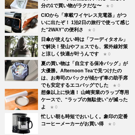
分の1で買い物がラクだな〜
★ 0
CIOから「車載ワイヤレス充電器」がつ
いに出たぞ！ 1泊2日の旅行で使って感じ
た“2WAY”の便利さ
★ 0
日傘が使えない時は「フーディタオル」
で解決！登山やフェスでも、紫外線対策
と涼しく快適が叶うんです
★ 0
夏の買い物は「自立する保冷バッグ」が
大優勝。Afternoon Teaで見つけたの
は、お寿司のパックが傾かず車の助手席
でも安定するエコバッグでした
★ 0
想像以上に快適！ 山崎実業のラップ専用
ケースで、“ラップの無駄使い”が減った
よ
★ 0
忙しい朝も時短でおいしく。象印の定番
コーヒーメーカーがお買い得
★ 0