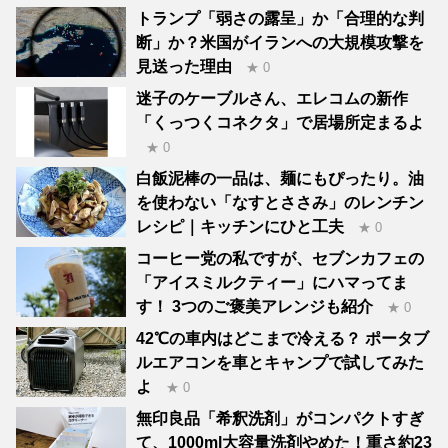
トランプ「弱さの露呈」か「合理的な判
断」か？米国がイランへの大規模攻撃を
見送った理由
★ 0
迷子のケーブルさん、エレコムの新作
「くっつくコネクタ」で居場所定まるよ
★ 0
白飯泥棒の一品は、麺にもぴったり。油
を使わない「なすとささみ」のレンチン
レシピ｜キッチンにひと工夫
★ 0
コーヒー党の私ですが、セブンカフェの
「アイスミルクティー」にハマってま
す！ 3つのご褒美アレンジも紹介
★ 0
42℃の車内はどこまで冷える？ ポータブ
ルエアコンを車とキャンプで試してみた
よ
★ 0
無印良品「希釈洗剤」がコンパクトすぎ
て、1000ml大容量洗剤やめた！重さ約23