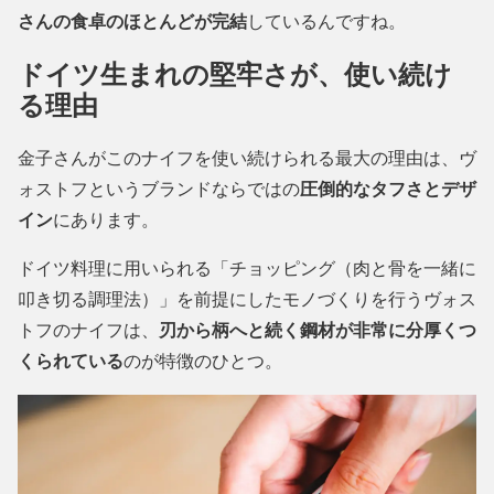
さんの食卓のほとんどが完結
しているんですね。
ドイツ生まれの堅牢さが、使い続け
る理由
金子さんがこのナイフを使い続けられる最大の理由は、ヴ
ォストフというブランドならではの
圧倒的なタフさとデザ
イン
にあります。
ドイツ料理に用いられる「チョッピング（肉と骨を一緒に
叩き切る調理法）」を前提にしたモノづくりを行うヴォス
トフのナイフは、
刃から柄へと続く鋼材が非常に分厚くつ
くられている
のが特徴のひとつ。