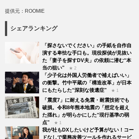
提供元：ROOMIE
シェアランキング
「探さないでください」の手紙を自作自
演する卑怯な手口も。現役探偵が見抜い
た「妻子を探すDV夫」の依頼に潜む“本
当の狙い”
★ 2
「少子化は外国人労働者で補えばいい」
の衝撃。竹中平蔵の「構造改革」が日本
にもたらした“深刻な後遺症”
★ 1
「震度7」に耐える免震・耐震技術でも
破損。令和8年熊本地震の「想定を超え
た揺れ」が明らかにした“現行基準の弱
点”
★ 1
我が社もDXしたいけど予算がない！コー
ドなしで業務改善ツールを作れるサービ