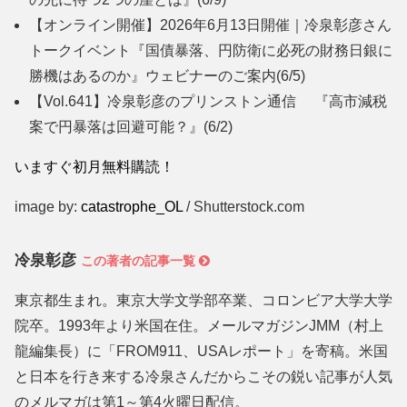
【オンライン開催】2026年6月13日開催｜冷泉彰彦さん
トークイベント『国債暴落、円防衛に必死の財務日銀に
勝機はあるのか』ウェビナーのご案内
(6/5)
【Vol.641】冷泉彰彦のプリンストン通信 『高市減税
案で円暴落は回避可能？』
(6/2)
いますぐ初月無料購読！
image by:
catastrophe_OL
/ Shutterstock.com
冷泉彰彦
この著者の記事一覧
東京都生まれ。東京大学文学部卒業、コロンビア大学大学
院卒。1993年より米国在住。メールマガジンJMM（村上
龍編集長）に「FROM911、USAレポート」を寄稿。米国
と日本を行き来する冷泉さんだからこその鋭い記事が人気
のメルマガは第1～第4火曜日配信。