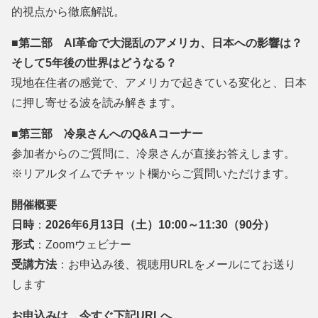
的視点か
ら徹底解説。
■第二部 AI革命で大混乱のアメリカ、日本への影響は？
そして5年後の世
界はどうなる？
現地在住者の感覚で、アメリカで起きている変化と、日本
に押し寄
せる波を読み解きます。
■第三部 冷泉さんへのQ&Aコーナー
参加者からのご質問に、冷泉さんが直接お答えします。
※リアルタイムでチャット欄からご質問いただけます。
開催概要
日時
：
2026年6月13日（土）10:00～11:30（90
分）
形式
：Zoomウェビナー
受講方法
：お申込み後、視聴用URLをメールにてお送り
します
お申込みは、今すぐ下記URLへ