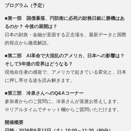
プログラム（予定）
■第一部 国債暴落、円防衛に必死の財務日銀に勝機はあ
るのか？ 今後の展開
は？
日本の財政・金融が直面する正念場を、最新データと国際
的視点か
ら徹底解説。
■第二部 AI革命で大混乱のアメリカ、日本への影響は？
そして5年後の世
界はどうなる？
現地在住者の感覚で、アメリカで起きている変化と、日本
に押し寄
せる波を読み解きます。
■第三部 冷泉さんへのQ&Aコーナー
参加者からのご質問に、冷泉さんが直接お答えします。
※リアルタイムでチャット欄からご質問いただけます。
開催概要
日時
：
2026年6月13日（土）10:00～11:30（90
分）