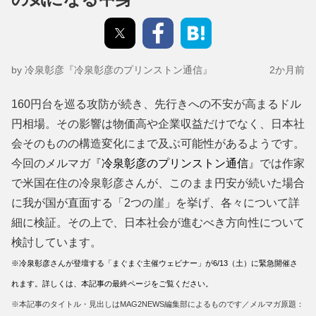
by 冷泉彰彦『冷泉彰彦のプリンストン通信』
2か月前
160円台を巡る攻防が続き、先行きへの不安が高まるドル
円相場。その影響は物価高や企業収益だけでなく、日本社
会そのものの構造変化にまで及ぶ可能性があるようです。
今回のメルマガ『
冷泉彰彦のプリンストン通信
』では作家
で米国在住の冷泉彰彦さんが、このまま円安が続いた場合
に我が国が直面する「2つの崖」を挙げ、各々について詳
細に検証。その上で、日本社会が進むべき方向性について
検討しています。
※
冷泉彰彦さんが登壇する「まぐまぐ主催ウェビナー」が6/13（土）に緊急開催
さ
れます。詳しくは、本記事の最終ページをご覧ください。
※本記事のタイトル・見出しはMAG2NEWS編集部によるものです／メルマガ原題：