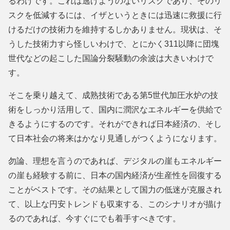
るわけです。これは逃げようのないリスクであり、そのリ
スクを低減するには、イザというときには迅速に救援に行
けるだけの技術力を維持するしかありません。現状は、そ
うした技術力すら怪しいわけで、とにかく311以降に団塊
世代などの起こした国論分裂騒動の余波は大きいわけで
す。
そこを乗り越えて、成熟技術である第5世代加圧水炉の技
術をしっかり活用して、国内に潤沢なエネルギーを供給で
きるようにするのです。それができれば日本経済の、そし
て日本社会の将来はかなり見通しがつくようになります。
勿論、理想を言うのであれば、デジタルの崖もエネルギー
の崖も経験する前に、日本の国内経済が生産性を回復する
ことがベストです。その結果として国力の低迷が克服され
て、以上な円安トレンドも収束する、このシナリオが描け
るのであれば、今すぐにでも着手すべきです。