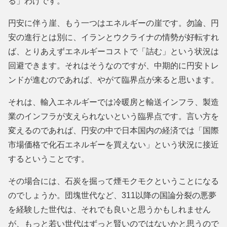
る」わけです。
円安に伴う崖、もう一つはエネルギーの崖です。勿論、円
安の進行とは別に、イランとウクライナの情勢が好転すれ
ば、とりあえずエネルギーコストで「詰む」という状況は
回避できます。それはそうなのですが、中期的に円安トレ
ンドが進むのであれば、やがて臨界点が来ると思います。
それは、輸入エネルギーでは冷暖房と輸送インフラ、製造
業のインフラが支えられないという臨界点です。言い方を
変えるのであれば、円安の中で日本国内の経済では「国際
市場価格で化石エネルギーを買えない」という状況に接近
するということです。
その場合には、石炭を掘って煙モクモクということになる
のでしょうか。団塊世代など、311以降の国論分裂の悪夢
を経験した世代は、それでも良いと思うかもしれません
が、もっと若い世代はずっと賢いのではないかと思うので