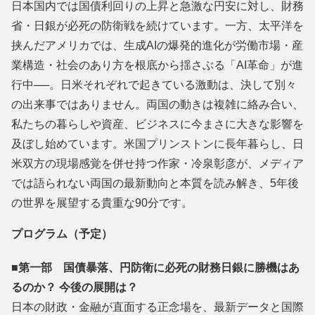
日本国内では国債利回りの上昇と急激な円安に対し、財務
省・日銀が必死の防衛戦を続けています。一方、太平洋を
挟んだアメリカでは、生成AIの爆発的進化が労働市場・産
業構造・社会のあり方を根底から揺さぶる「AI革命」が進
行中──。日米それぞれで起きている激動は、決して別々
の出来事ではありま
せん。両国の動きは複雑に絡み合い、
私たちの暮らしや資産、ビジネスに今まさに大きな影響を
及ぼし始めています。米国プリンストンに長年暮らし、日
米双方の現場感覚を併せ持つ作
家・冷泉彰彦が、メディア
では語られない両国の最新動向と本質を読み解き、5年後
の世界を展望する貴重な90分です。
プログラム（予定）
■第一部 国債暴落、円防衛に必死の財務日銀に勝機はあ
るのか？ 今後の展開
は？
日本の財政・金融が直面する正念場を、最新データと国際