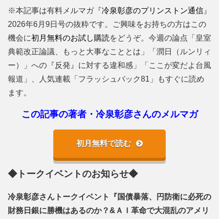
※本記事は有料メルマガ『
冷泉彰彦のプリンストン通信
』
2026年6月9日号の抜粋です。ご興味をお持ちの方はこの
機会に
初月無料のお試し購読
をどうぞ。今週の論点「皇室
典範改正論議、もっと大事なこととは」「潤日（ルンリィ
ー）」への『反発』に対する違和感」「ここが変だよ台風
報道」、人気連載「フラッシュバック81」もすぐに読め
ます。
この記事の著者・冷泉彰彦さんのメルマガ
初月無料で読む
◆トークイベントのお知らせ◆
冷泉彰彦さんトークイベント『国債暴落、円防衛に必死の
財務日銀に勝機はあるのか？&ＡＩ革命で大混乱のアメリ