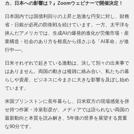
カ、日本への影響は？』Zoomウェビナーで開催決定！
日本国内では国債利回りの上昇と急激な円安に対し、財務
省・日銀が必死の防衛戦を続けています。一方、太平洋を
挟んだアメリカでは、生成AIの爆発的進化が労働市場・産
業構造・社会のあり方を根底から揺さぶる「AI革命」が進
行中──。
日米それぞれで起きている激動は、決して別々の出来事で
はありま
せん。両国の動きは複雑に絡み合い、私たちの暮
らしや資産、ビジネスに今まさに大きな影響を及ぼし始め
ています。
米国プリンストンに長年暮らし、日米双方の現場感覚を併
せ持つ作
家・冷泉彰彦が、メディアでは語られない両国の
最新動向と本質を読み解き、5年後の世界を展望する貴重
な90分です。