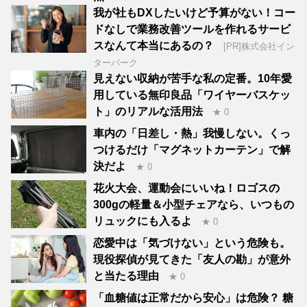
我が社もDXしたいけど予算がない！コー
ドなしで業務改善ツールを作れるサービ
スなんて本当にあるの？
[PR]株式会社イン
ターパーク
見えない収納が苦手な私の定番。10年愛
用している無印良品「ワイヤーバスケッ
ト」のリアルな活用法
★ 0
車内の「日差し・熱」我慢しない。くっ
つけるだけ「マグネットカーテン」で解
決だよ
★ 0
花火大会、運動会にいいね！ロゴスの
300gの軽量＆小型チェアなら、いつもの
リュックにも入るよ
★ 0
恋愛中は「気づけない」という危険も。
現役探偵が見てきた「友人の勘」が意外
と当たる理由
★ 0
「血糖値は正常だから安心」は危険？ 糖