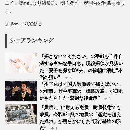
エイト契約により編集部、制作者が一定割合の利益を得ま
す。
提供元：ROOMIE
シェアランキング
「探さないでください」の手紙を自作自
演する卑怯な手口も。現役探偵が見抜い
た「妻子を探すDV夫」の依頼に潜む“本
当の狙い”
★ 2
「少子化は外国人労働者で補えばいい」
の衝撃。竹中平蔵の「構造改革」が日本
にもたらした“深刻な後遺症”
★ 1
「震度7」に耐える免震・耐震技術でも
破損。令和8年熊本地震の「想定を超え
た揺れ」が明らかにした“現行基準の弱
点”
★ 1