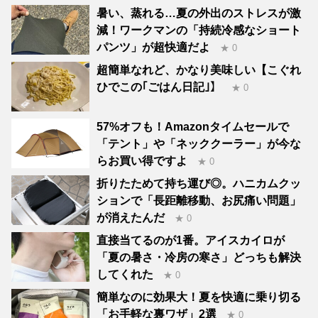
暑い、蒸れる…夏の外出のストレスが激
減！ワークマンの「持続冷感なショート
パンツ」が超快適だよ
★ 0
超簡単なれど、かなり美味しい【こぐれ
ひでこの｢ごはん日記｣】
★ 0
57%オフも！Amazonタイムセールで
「テント」や「ネッククーラー」が今な
らお買い得ですよ
★ 0
折りたためて持ち運び◎。ハニカムクッ
ションで「長距離移動、お尻痛い問題」
が消えたんだ
★ 0
直接当てるのが1番。アイスカイロが
「夏の暑さ・冷房の寒さ」どっちも解決
してくれた
★ 0
簡単なのに効果大！夏を快適に乗り切る
「お手軽な裏ワザ」2選
★ 0