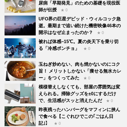
尿病「早期発見」のための基礎を現役医
師が伝授
★ 0
UFO界の巨星デビッド・ウィルコック急
逝。最期まで追い続けた機密映像46本の
開示はなぜ止まったのか？
★ 0
被れば体感−15℃。夏の炎天下を乗り切
る「冷感ポンチョ」
★ 0
玉ねぎ炒めない、肉も焼かないのにコク
旨！ メリットしかない「痩せる無水カレ
ー」をつくってみた
★ 0
模様替えしなくても、部屋の雰囲気は変
えられる。掃除グッズを±0にするだけ
で、生活感がスッと消えたんだ
★ 0
昨夜残ったハンバーグをマフィンに挟ん
で食べる【こぐれひでこの｢ごはん日
記｣】
★ 0