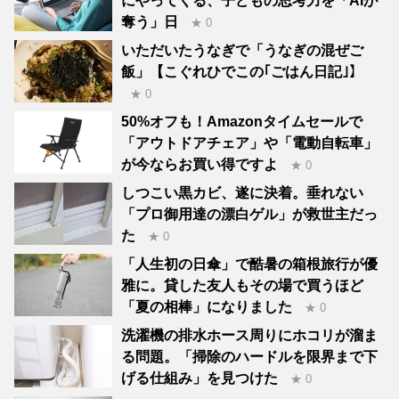
にやってくる、子どもの思考力を「AIが
奪う」日
★ 0
いただいたうなぎで「うなぎの混ぜご
飯」【こぐれひでこの｢ごはん日記｣】
★ 0
50%オフも！Amazonタイムセールで
「アウトドアチェア」や「電動自転車」
が今ならお買い得ですよ
★ 0
しつこい黒カビ、遂に決着。垂れない
「プロ御用達の漂白ゲル」が救世主だっ
た
★ 0
「人生初の日傘」で酷暑の箱根旅行が優
雅に。貸した友人もその場で買うほど
「夏の相棒」になりました
★ 0
洗濯機の排水ホース周りにホコリが溜ま
る問題。「掃除のハードルを限界まで下
げる仕組み」を見つけた
★ 0