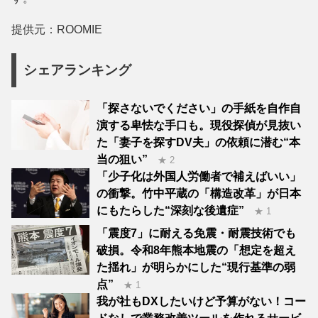
提供元：ROOMIE
シェアランキング
「探さないでください」の手紙を自作自
演する卑怯な手口も。現役探偵が見抜い
た「妻子を探すDV夫」の依頼に潜む“本
当の狙い”
★ 2
「少子化は外国人労働者で補えばいい」
の衝撃。竹中平蔵の「構造改革」が日本
にもたらした“深刻な後遺症”
★ 1
「震度7」に耐える免震・耐震技術でも
破損。令和8年熊本地震の「想定を超え
た揺れ」が明らかにした“現行基準の弱
点”
★ 1
我が社もDXしたいけど予算がない！コー