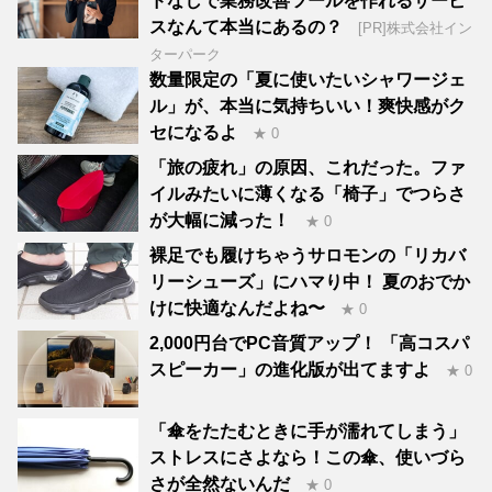
ドなしで業務改善ツールを作れるサービ
スなんて本当にあるの？
[PR]株式会社イン
ターパーク
数量限定の「夏に使いたいシャワージェ
ル」が、本当に気持ちいい！爽快感がク
セになるよ
★ 0
「旅の疲れ」の原因、これだった。ファ
イルみたいに薄くなる「椅子」でつらさ
が大幅に減った！
★ 0
裸足でも履けちゃうサロモンの「リカバ
リーシューズ」にハマり中！ 夏のおでか
けに快適なんだよね〜
★ 0
2,000円台でPC音質アップ！ 「高コスパ
スピーカー」の進化版が出てますよ
★ 0
「傘をたたむときに手が濡れてしまう」
ストレスにさよなら！この傘、使いづら
さが全然ないんだ
★ 0