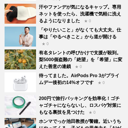
汗やファンデが気になるキャップ。専用
ネットを使ったら、洗濯機で気軽に洗え
るようになりました
★ 0
「やりたいこと」がなくても大丈夫。仕
事は「やるべきこと」から道が開ける
★ 0
有名タレントの呼びかけで支援が殺到。
梨5000個盗難の「絶望」を「希望」に変
えた善意の連鎖
★ 0
待ってました。AirPods Pro 3がプライ
ムデー後初の14%オフです
★ 0
200円で旅行パッキングを効率化！ゴチ
ャゴチャにならないし、ロスバゲ対策に
もなる裏技を見つけた
★ 0
ホンマでっか池田教授が警鐘。近いうち