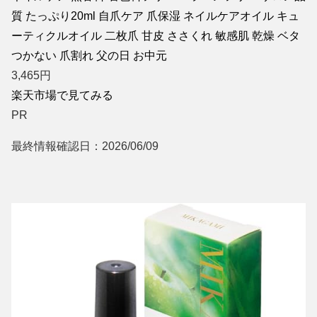
質 たっぷり20ml 自爪ケア 爪保湿 ネイルケアオイル キュ
ーティクルオイル 二枚爪 甘皮 ささくれ 敏感肌 乾燥 ベタ
つかない 爪割れ 父の日 お中元
3,465
円
楽天市場で見てみる
PR
最終情報確認日：2026/06/09