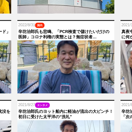
2022/8/31
2021/
国内
ード」
辛坊治郎氏も悲鳴、「PCR検査で儲けたいだけの
真夜
医師」コロナ利権の実態とは？無症状者…
に何
2021/8/27
2021/
エンタメ
沈没を
辛坊治郎氏のヨット船内に軽油が流出の大ピンチ！
辛坊
初日に受けた太平洋の“洗礼”
「次