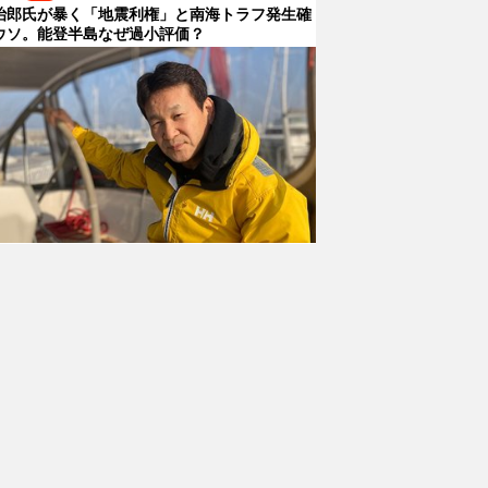
治郎氏が暴く「地震利権」と南海トラフ発生確
ウソ。能登半島なぜ過小評価？