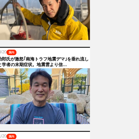
8/20
国内
治郎氏が激怒｢南海トラフ地震デマ｣を垂れ流し
と学者の末期症状。地震雲より信…
1/20
国内