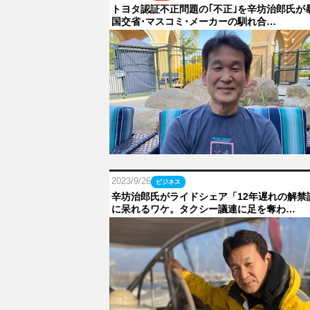
トヨタ認証不正問題の｢不正｣を辛坊治郎氏が
国交省･マスコミ･メーカーの馴れ合…
2023/9/26
ビジネス
辛坊治郎氏がライドシェア「12年遅れの解禁
に呆れるワケ。タクシー議連に足を奪わ…