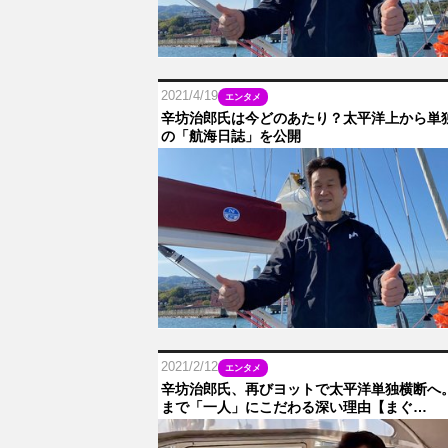
2021/4/19
エンタメ
辛坊治郎氏は今どのあたり？太平洋上から単
の「航海日誌」を公開
2021/2/12
エンタメ
辛坊治郎氏、再びヨットで太平洋単独横断へ
まで「一人」にこだわる深い理由【まぐ…