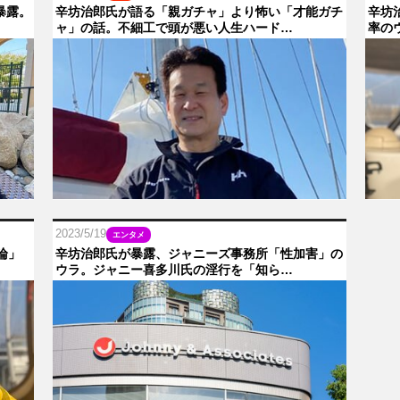
暴露。
辛坊治郎氏が語る「親ガチャ」より怖い「才能ガチ
辛坊
ャ」の話。不細工で頭が悪い人生ハード…
率の
2023/5/19
エンタメ
論」
辛坊治郎氏が暴露、ジャニーズ事務所「性加害」の
ウラ。ジャニー喜多川氏の淫行を「知ら…