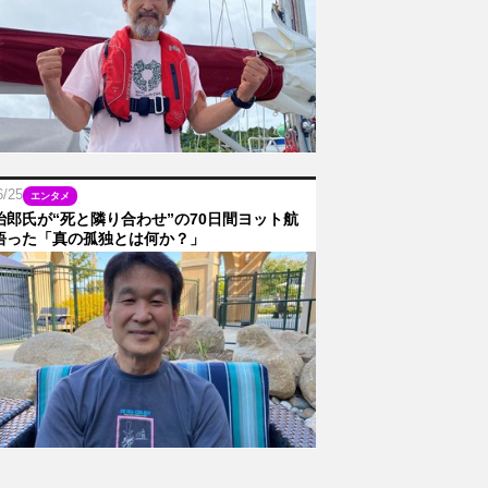
6/25
エンタメ
治郎氏が“死と隣り合わせ”の70日間ヨット航
悟った「真の孤独とは何か？」