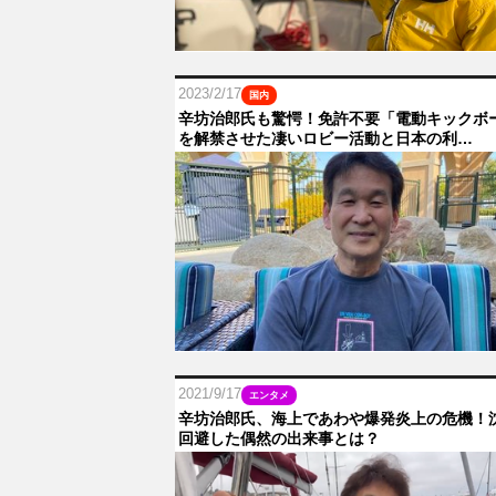
2023/2/17
国内
辛坊治郎氏も驚愕！免許不要「電動キックボ
を解禁させた凄いロビー活動と日本の利…
2021/9/17
エンタメ
辛坊治郎氏、海上であわや爆発炎上の危機！
回避した偶然の出来事とは？