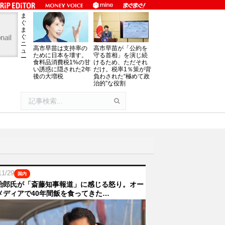
ま
ぐ
ま
ぐ
ニ
高市早苗は支持率の
高市早苗が「公約を
ュ
ために日本を壊す。
守る首相」を演じ続
ー
食料品消費税1%の甘
けるため、ただそれ
い誘惑に隠された2年
だけ。税率1％策が背
後の大増税
負わされた“極めて政
治的”な役割
11/29
国内
治郎氏が「斎藤知事報道」に感じる怒り。オー
メディアで40年間飯を食ってきた…