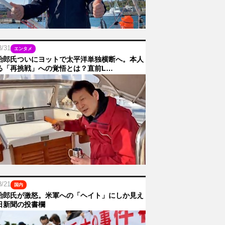
3/31
エンタメ
治郎氏ついにヨットで太平洋単独横断へ。本人
る「再挑戦」への覚悟とは？直前L…
8/21
国内
治郎氏が激怒。米軍への「ヘイト」にしか見え
日新聞の投書欄