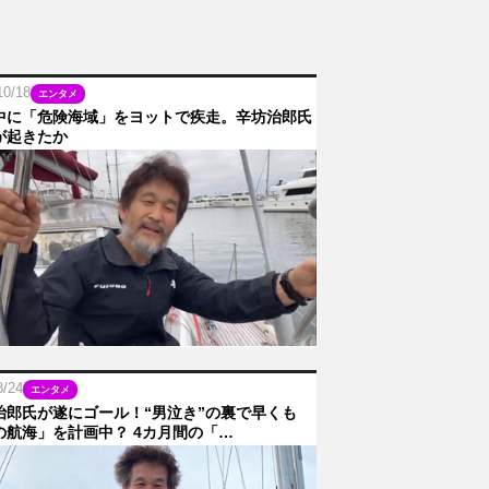
10/18
エンタメ
中に「危険海域」をヨットで疾走。辛坊治郎氏
が起きたか
8/24
エンタメ
治郎氏が遂にゴール！“男泣き”の裏で早くも
の航海」を計画中？ 4カ月間の「…