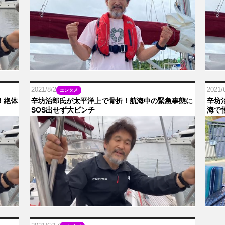
2021/8/2
2021/
エンタメ
！絶体
辛坊治郎氏が太平洋上で骨折！航海中の緊急事態に
辛坊
SOS出せず大ピンチ
海で