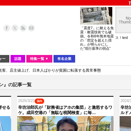
「震度7」に耐える免
震・耐震技術でも破
損。令和8年熊本地震
ス！test
の「想定を超えた揺
れ」が明らかにし
た“現行基準の弱点”
ャー
話題
特集一覧 ▼
有名企業
光客、店主値上げ、日本人ばかりが貧困に転落する異常事態
ジン』の記事一覧
2025/3/21
2024/
国内
寄せる
辛坊治郎氏が「財務省はアホの集団」と激怒するワ
辛坊
ケ。成田空港の「無駄な税関検査」に毎…
ルド