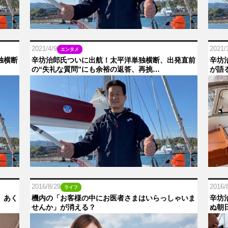
2021/4/9
2021/
エンタメ
独横断
辛坊治郎氏ついに出航！太平洋単独横断、出発直前
辛坊
の“失礼な質問”にも余裕の返答、再挑…
が語
2016/8/29
2016/
ライフ
。あく
機内の「お客様の中にお医者さまはいらっしゃいま
辛坊
せんか」が消える？
ぬ朝