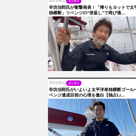
2021/6/22
エンタメ
辛坊治郎氏が衝撃発表！「帰りもヨットで太
独横断」リベンジの“倍返し”で再び過…
2021/6/11
エンタメ
辛坊治郎氏がいよいよ太平洋単独横断ゴール
ベンジ達成目前の心境を激白【独占Li…