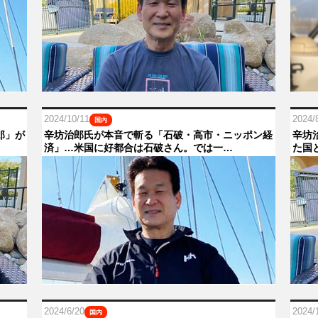
2024/10/11
2024/
国内
郎」が
辛坊治郎氏が本音で斬る「石破・高市・ニッポン経
辛坊
済」…米国に好都合は石破さん。では一…
た国
2024/6/20
2024/
国内