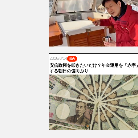
2016/8/14
国内
安倍政権を叩きたいだけ？年金運用を「赤字
する朝日の偏向ぶり