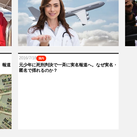
2016/7/18
国内
」報道
元少年に死刑判決で一斉に実名報道へ。なぜ実名・
匿名で揺れるのか？