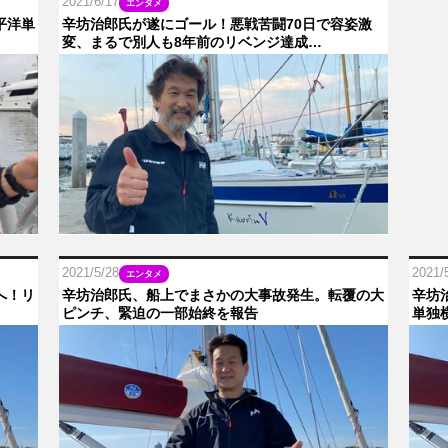
2021/6/17
エンタメ
平洋単
辛坊治郎氏が遂にゴール！悪戦苦闘70日で容姿激
変、まるで別人も8年前のリベンジ達成…
2021/5/28
2021/
エンタメ
へ！リ
辛坊治郎氏、船上でまさかの大事故発生。転覆の大
辛坊
ピンチ、緊迫の一部始終を報告
単独