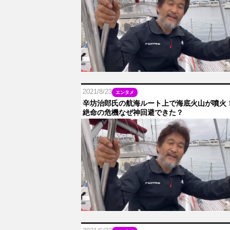
2021/8/23
エンタメ
辛坊治郎氏の航海ルート上で海底火山が噴火
絶命の危機なぜ神回避できた？