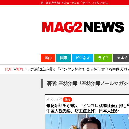
第一線の専門家たちがニッポンに「なぜ？」を問いかける
国内
国際
ビジネス
ライフ
カルチ
TOP
»
国内
»
辛坊治郎氏が嘆く「インフレ格差社会」押し寄せる中国人観
著者: 辛坊治郎『辛坊治郎メールマガ
2025/3/24
国内
辛坊治郎氏が嘆く「インフレ格差社会」押し
中国人観光客、店主値上げ、日本人ばか…