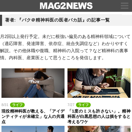
著者: 『バク＠精神科医の医者バカ話』の記事一覧
月2回以上発行予定。未だに根強い偏見のある精神科領域について
（適応障害、発達障害、依存症、統合失調症など）わかりやすく
解説。その他休職や復職、精神科の入院って？など精神科の裏事
情。内科医、産業医として思うところを発信します。
8/31
ライフ
7/27
ライフ
現役精神科医が教える、「アイデ
「1度のミスも許さない」。精神
ンティティが未確立」な人の共通
科医が白黒思想の人は損をすると
点
考えるワケ