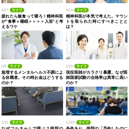
4/27
ライフ
4/14
ライフ
疲れたら飯食って寝ろ！精神科医
精神科医が本気で考えた。マウン
が“食事＝睡眠＞＞＞＞入浴”と考
トを取られた時にすべきことと
えるワケ
は？
2/9
ライフ
1/29
ライフ
急増するメンタルヘルス不調によ
現役医師がカラクリ暴露。なぜ医
る休職者。その時お金はどうする
師国家試験の合格率は異常に高い
のか？
のか？
1/12
ライフ
12/23
ライフ
なぜフルネームで呼ぶ？病院の
条件あり。病院の「予約したのに