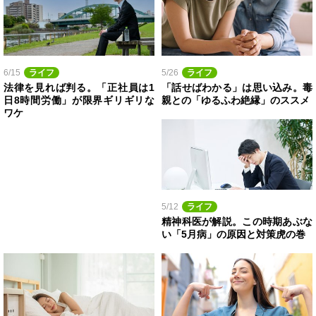
6/15
ライフ
5/26
ライフ
法律を見れば判る。「正社員は1
「話せばわかる」は思い込み。毒
日8時間労働」が限界ギリギリな
親との「ゆるふわ絶縁」のススメ
ワケ
5/12
ライフ
精神科医が解説。この時期あぶな
い「5月病」の原因と対策虎の巻