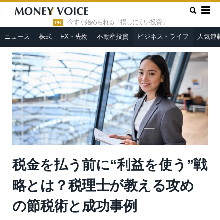
»
»
HOME
PR
税金を払う前に“利益を使う”戦略とは？税理士
が教える攻めの節税術と成功事例
今すぐ始められる「損しにくい投資」
PR
ニュース
株式
FX・先物
不動産投資
ビジネス・ライフ
人気連
税金を払う前に“利益を使う”戦
略とは？税理士が教える攻め
の節税術と成功事例