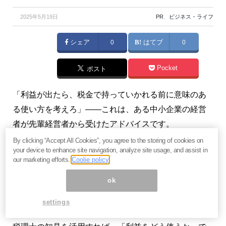
2025年5月19日
PR
、
ビジネス・ライフ
シェア
0
はてブ
0
Pocket
ポスト
「利益が出たら、税金で持っていかれる前に意味のあ
る使い方を考えろ」――これは、ある中小企業の経営
者が先輩経営者から受けたアドバイスです。
By clicking “Accept All Cookies”, you agree to the storing of cookies on
後から聞けば、その先輩も信頼する税理士の助言をも
your device to enhance site navigation, analyze site usage, and assist in
our marketing efforts.
Coolie policy
とに、利益を“賢く使う”経営を実践していたとのこと。
実際にこのアドバイスをきっかけに、社員研修の実施
ok
や太陽光発電への投資を進めたことで、大きな節税に
settings
つながり、将来の収益にもゆとりが生まれました。