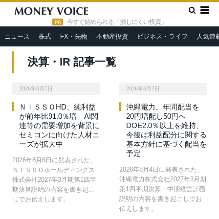
»
HOME
決算・IR
今すぐ始められる「損しにくい投資」
PR
ニュース
株式
FX・先物
不動産投資
ビジネス・ライフ
人気連
決算・IR 記事一覧
決算・IR
決算・IR
2026年8月7日
2026年8月7日
ＮＩＳＳＯHD、純利益
沖縄電力、年間配当を
が前年比91.0％増 AI関
20円増配し50円へ
連等の需要増加を背景に
DOE2.0％以上を維持、
セミコンに向けた人材ニ
今後は利益配分に関する
ーズが拡大中
基本方針に基づく配当を
予定
2026年8月6日に発表された、
2026年8月4日に発表された、
ＮＩＳＳＯホールディングス
沖縄電力株式会社2027年3月期
株式会社2027年3月期第1四半
第1四半期決算・中期経営計画
期決算説明の内容を書き起こ
説明の内容を書き起こしでお
しでお伝えします。
伝えします。