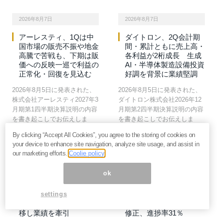
決算・IR
決算・IR
2026年8月7日
2026年8月7日
アーレスティ、1Qは中
ダイトロン、2Q会計期
国市場の販売不振や地金
間・累計ともに売上高・
高騰で苦戦も、下期は販
各利益が2桁成長 生成
価への反映一巡で利益の
AI・半導体製造設備投資
正常化・回復を見込む
好調を背景に業績堅調
2026年8月5日に発表された、
2026年8月5日に発表された、
株式会社アーレスティ2027年3
ダイトロン株式会社2026年12
月期第1四半期決算説明の内容
月期第2四半期決算説明の内容
を書き起こしでお伝えしま
を書き起こしでお伝えしま
す。
す。
By clicking “Accept All Cookies”, you agree to the storing of cookies on
your device to enhance site navigation, analyze site usage, and assist in
our marketing efforts.
Coolie policy
決算・IR
決算・IR
2026年8月7日
2026年8月7日
ok
GMOフィナンシャル
豊田通商、資源・メモリ
HD、上期累計で過去最
関連の市況上昇と自動車
高業績を達成 CFD収
販売増等で1Q増益 税
settings
益と金融収益が好調に推
後利益の通期予想を上方
移し業績を牽引
修正、進捗率31％