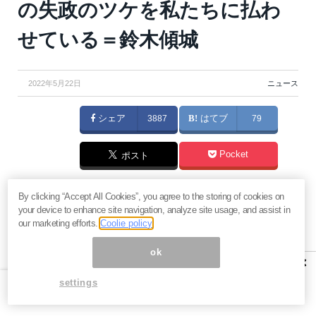
の失政のツケを私たちに払わ
せている＝鈴木傾城
2022年5月22日
ニュース
シェア
3887
はてブ
79
Pocket
ポスト
政府が国を成長させたいのであれば、個人が豊かにな
By clicking “Accept All Cookies”, you agree to the storing of cookies on
your device to enhance site navigation, analyze site usage, and assist in
ってガンガン消費できる国を目指せばいい。ところが
our marketing efforts.
Coolie policy
政府は「財政赤字がキツい」と言いながら、ひたすら
ok
予算を削り、国民に増税して、国民の給料の半分近く
×
をむしり取って日本人が「消費できない国」にしてい
settings
る。（『
鈴木傾城の「ダークネス」メルマガ編
』）