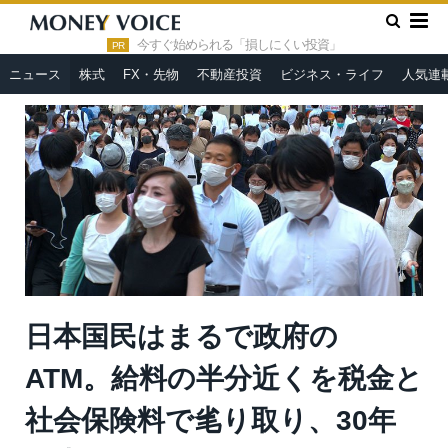
»
»
HOME
ニュース
日本国民はまるで政府のATM。給料の半分
近くを税金と社会保険料で毟り取り、30年の失政のツケを私たちに
今すぐ始められる「損しにくい投資」
PR
払わせている＝鈴木傾城
ニュース
株式
FX・先物
不動産投資
ビジネス・ライフ
人気連
日本国民はまるで政府の
ATM。給料の半分近くを税金と
社会保険料で毟り取り、30年