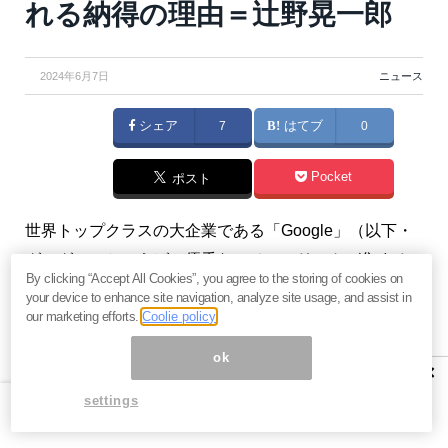
れる納得の理由＝辻野晃一郎
2024年6月7日
ニュース
シェア
7
はてブ
0
Pocket
ポスト
世界トップクラスの大企業である「Google」（以下・
グーグル）といえば、優秀なスペシャリストが集まる
By clicking “Accept All Cookies”, you agree to the storing of cookies on
企業としても知られています。そんな最強ともいえる
your device to enhance site navigation, analyze site usage, and assist in
人材を確保しているグーグルではどのような基準で採
our marketing efforts.
Coolie policy
用を行い、どれほどの信頼度の高い面接官が求められ
ok
×
ているのでしょうか。今回は、グーグル日本法人元代
settings
表取締役社長の辻野氏が、日本企業が感じる“採用の行
き詰まり”を解決するヒントを語ります。（『
「グーグ