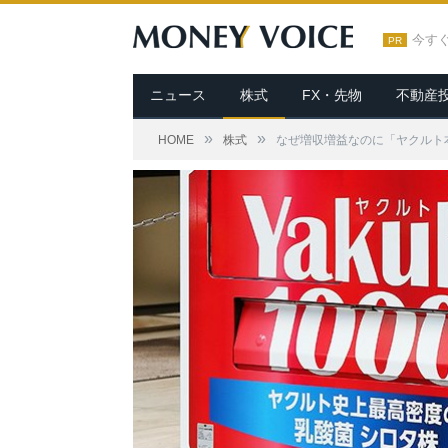
今す
PR
ニュース
株式
FX・先物
不動産
»
»
HOME
株式
なぜ増収増益なのに「ヤクルト