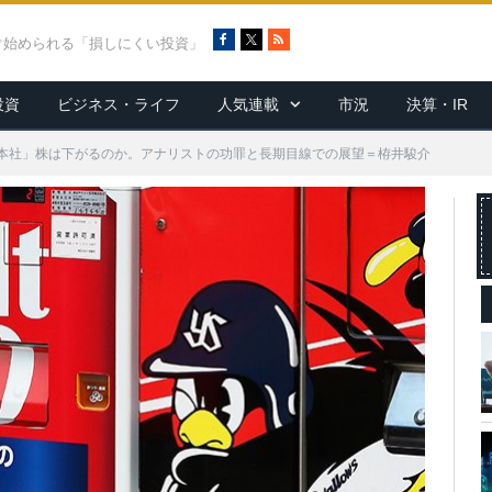
F
X
R
ぐ始められる「損しにくい投資」
a
S
c
S
投資
ビジネス・ライフ
人気連載
市況
決算・IR
e
b
o
本社」株は下がるのか。アナリストの功罪と長期目線での展望＝栫井駿介
o
k