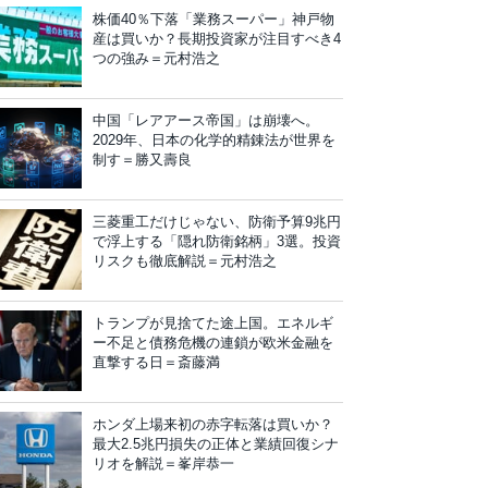
株価40％下落「業務スーパー」神戸物
産は買いか？長期投資家が注目すべき4
つの強み＝元村浩之
中国「レアアース帝国」は崩壊へ。
2029年、日本の化学的精錬法が世界を
制す＝勝又壽良
三菱重工だけじゃない、防衛予算9兆円
で浮上する「隠れ防衛銘柄」3選。投資
リスクも徹底解説＝元村浩之
トランプが見捨てた途上国。エネルギ
ー不足と債務危機の連鎖が欧米金融を
直撃する日＝斎藤満
ホンダ上場来初の赤字転落は買いか？
最大2.5兆円損失の正体と業績回復シナ
リオを解説＝峯岸恭一