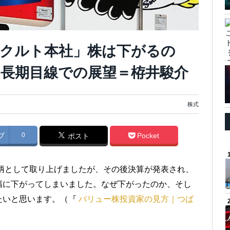
クルト本社」株は下がるの
長期目線での展望＝栫井駿介
株式
ブ
0
Pocket
ポスト
銘柄として取り上げましたが、その後決算が発表され、
幅に下がってしまいました。なぜ下がったのか、そし
たいと思います。（『
バリュー株投資家の見方｜つば