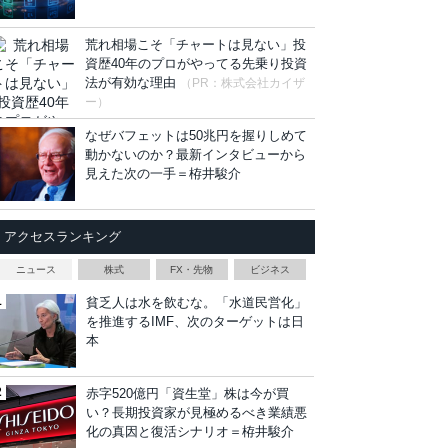
荒れ相場こそ「チャートは見ない」投
資歴40年のプロがやってる先乗り投資
法が有効な理由
（PR：株式会社カイザ
ー）
なぜバフェットは50兆円を握りしめて
動かないのか？最新インタビューから
見えた次の一手＝栫井駿介
アクセスランキング
ニュース
株式
FX・先物
ビジネス
貧乏人は水を飲むな。「水道民営化」
を推進するIMF、次のターゲットは日
本
赤字520億円「資生堂」株は今が買
い？長期投資家が見極めるべき業績悪
化の真因と復活シナリオ＝栫井駿介