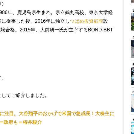
け）
986年、鹿児島県生まれ。県立鶴丸高校、東京大学経
に従事した後、2016年に独立し
つばめ投資顧問
設
験合格。2015年、大前研一氏が主宰するBOND-BBT
す。
としてご紹介しました。
株に注目。大谷翔平のおかげで米国で急成長！大株主に
ー政府も＝栫井駿介