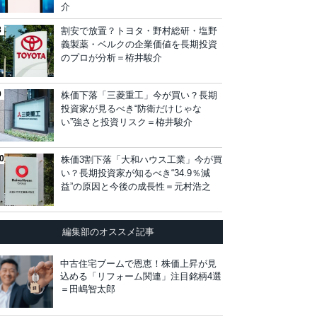
介
割安で放置？トヨタ・野村総研・塩野
義製薬・ベルクの企業価値を長期投資
のプロが分析＝栫井駿介
株価下落「三菱重工」今が買い？長期
投資家が見るべき“防衛だけじゃな
い”強さと投資リスク＝栫井駿介
株価3割下落「大和ハウス工業」今が買
い？長期投資家が知るべき“34.9％減
益”の原因と今後の成長性＝元村浩之
編集部のオススメ記事
中古住宅ブームで恩恵！株価上昇が見
込める「リフォーム関連」注目銘柄4選
＝田嶋智太郎