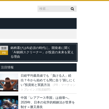
銘柄選びはAI必須の時代に。開発者に聞く
注目
「AI銘柄スクリーナー」が投資の未来を変え
PR
る理由
注目情報
日経平均最高値でも「負ける人」続
出？今から始めても間に合う“損しにく
い”投資術と実践方法
（PR：マーチャン
トブレインズ投資顧問）
中国「レアアース帝国」は崩壊へ。
2029年、日本の化学的精錬法が世界を
制す＝勝又壽良