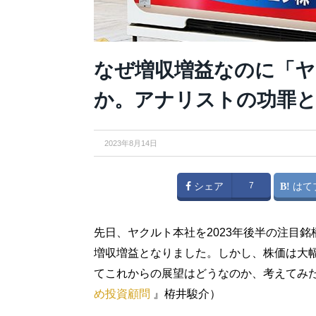
なぜ増収増益なのに「ヤ
か。アナリストの功罪と
2023年8月14日
シェア
7
はて
先日、ヤクルト本社を2023年後半の注目
増収増益となりました。しかし、株価は大
てこれからの展望はどうなのか、考えてみ
め投資顧問
』栫井駿介）