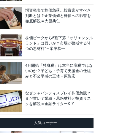
増資発表で株価急落…投資家がすべき
判断とは？企業価値と株価への影響を
徹底解説＝大畠典仁
株価ピークから6割下落「オリエンタル
ランド」は買いか？市場が警戒する“4
つの悪材料”＝峯岸恭一
4月開始「独身税」は本当に増税ではな
いのか？子ども・子育て支援金の仕組
みと不公平感の正体＝原彰宏
なぜジャパンディスプレイ株価急騰？
まだ買い？業績・思惑材料と投資リス
クを解説＝金融ライターK.Y
人気コーナー