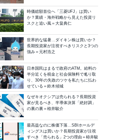
時価総額首位へ「三菱UFJ」は買い
か？業績・海外戦略から見えた投資リ
スクと追い風＝大畠典仁
世界的な猛暑…ダイキン株は買いか？
長期投資家が注視すべきリスクと3つの
強み＝元村浩之
日本国民はまるで政府のATM。給料の
半分近くを税金と社会保険料で毟り取
り、30年の失政のツケを私たちに払わ
せている＝鈴木傾城
なぜキオクシアは売られる？長期投資
家が見るべき、半導体決算「絶好調」
の裏の裏＝栫井駿介
最高益なのに株価下落…SBIホールデ
ィングスは買いか？長期投資家が注視
すべき「売られる」2つの理由＝栫井駿