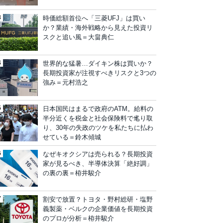
時価総額首位へ「三菱UFJ」は買い
か？業績・海外戦略から見えた投資リ
スクと追い風＝大畠典仁
世界的な猛暑…ダイキン株は買いか？
長期投資家が注視すべきリスクと3つの
強み＝元村浩之
日本国民はまるで政府のATM。給料の
半分近くを税金と社会保険料で毟り取
り、30年の失政のツケを私たちに払わ
せている＝鈴木傾城
なぜキオクシアは売られる？長期投資
家が見るべき、半導体決算「絶好調」
の裏の裏＝栫井駿介
割安で放置？トヨタ・野村総研・塩野
義製薬・ベルクの企業価値を長期投資
のプロが分析＝栫井駿介