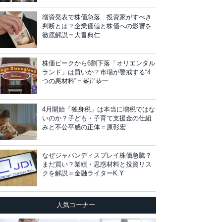
増資発表で株価急落…投資家がすべき
判断とは？企業価値と株価への影響を
徹底解説＝大畠典仁
株価ピークから6割下落「オリエンタル
ランド」は買いか？市場が警戒する“4
つの悪材料”＝峯岸恭一
4月開始「独身税」は本当に増税ではな
いのか？子ども・子育て支援金の仕組
みと不公平感の正体＝原彰宏
なぜジャパンディスプレイ株価急騰？
まだ買い？業績・思惑材料と投資リス
クを解説＝金融ライターK.Y
人気コーナー