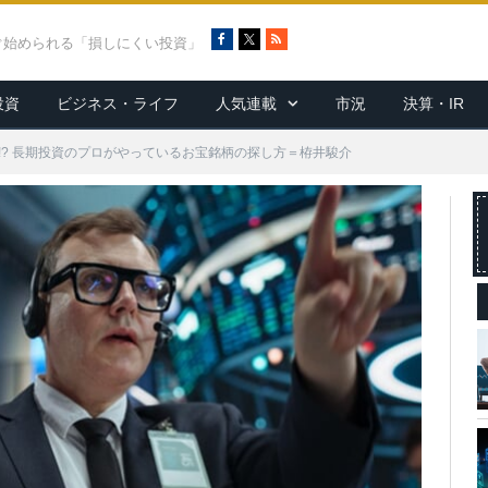
F
X
R
ぐ始められる「損しにくい投資」
a
S
c
S
投資
ビジネス・ライフ
人気連載
市況
決算・IR
e
b
o
!? 長期投資のプロがやっているお宝銘柄の探し方＝栫井駿介
o
k