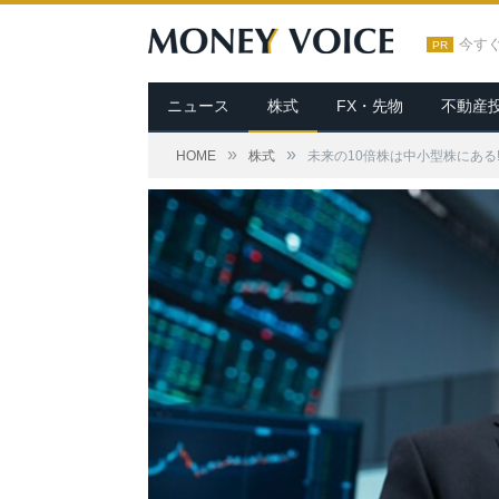
今す
PR
ニュース
株式
FX・先物
不動産
»
»
HOME
株式
未来の10倍株は中小型株にある