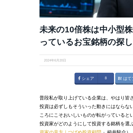
未来の10倍株は中小型株
っているお宝銘柄の探し
2024年6月20日
シェア
8
はて
普段私が取り上げている企業は、やはり皆
投資は必ずしもそういった動きにはならな
ころにこそおいしいものが転がっていると
投資家がどのようにして投資する銘柄を選
資家の見方｜つばめ投資顧問
』栫井駿介）