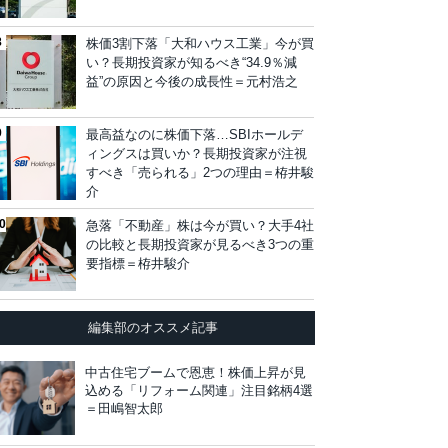
株価3割下落「大和ハウス工業」今が買
い？長期投資家が知るべき“34.9％減
益”の原因と今後の成長性＝元村浩之
最高益なのに株価下落…SBIホールデ
ィングスは買いか？長期投資家が注視
すべき「売られる」2つの理由＝栫井駿
介
急落「不動産」株は今が買い？大手4社
の比較と長期投資家が見るべき3つの重
要指標＝栫井駿介
編集部のオススメ記事
中古住宅ブームで恩恵！株価上昇が見
込める「リフォーム関連」注目銘柄4選
＝田嶋智太郎