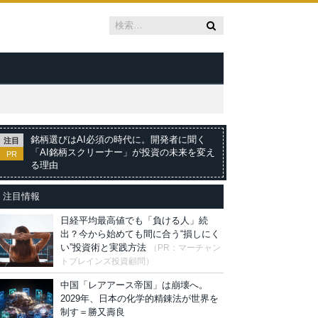
銘柄選びはAI必須の時代に。開発者に聞く
注目
「AI銘柄スクリーナー」が投資の未来を変え
PR
る理由
注目情報
日経平均最高値でも「負ける人」続
出？今から始めても間に合う“損しにく
い”投資術と実践方法
（PR：マーチャン
トブレインズ投資顧問）
中国「レアアース帝国」は崩壊へ。
2029年、日本の化学的精錬法が世界を
制す＝勝又壽良