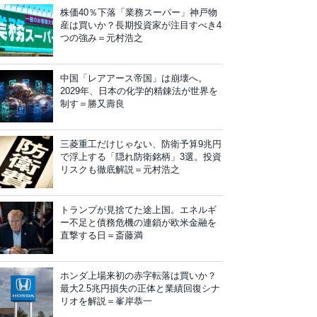
株価40％下落「業務スーパー」神戸物
産は買いか？長期投資家が注目すべき4
つの強み＝元村浩之
中国「レアアース帝国」は崩壊へ。
2029年、日本の化学的精錬法が世界を
制す＝勝又壽良
三菱重工だけじゃない、防衛予算9兆円
で浮上する「隠れ防衛銘柄」3選。投資
リスクも徹底解説＝元村浩之
トランプが見捨てた途上国。エネルギ
ー不足と債務危機の連鎖が欧米金融を
直撃する日＝斎藤満
ホンダ上場来初の赤字転落は買いか？
最大2.5兆円損失の正体と業績回復シナ
リオを解説＝峯岸恭一