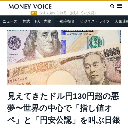
»
»
HOME
FX・先物
見えてきたドル円130円超の悪夢〜世界の
中心で「指し値オペ」と「円安公認」を叫ぶ日銀＝今市太郎
今すぐ始められる「損しにくい投資」
PR
ニュース
株式
FX・先物
不動産投資
ビジネス・ライフ
人気連
見えてきたドル円130円超の悪
夢〜世界の中心で「指し値オ
ペ」と「円安公認」を叫ぶ日銀