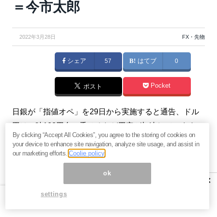
＝今市太郎
2022年3月28日
FX・先物
シェア
57
はてブ
0
Pocket
ポスト
日銀が「指値オペ」を29日から実施すると通告、ドル
円は一時123円台に乗せるなど円安が加速しています。
By clicking “Accept All Cookies”, you agree to the storing of cookies on
このまま日銀が「インフレより金融抑圧優先」の姿勢
your device to enhance site navigation, analyze site usage, and assist in
を貫けば、今週中にも125円超を試しにいくことになる
our marketing efforts.
Coolie policy
のかも知れません。（『
今市太郎の戦略的FX投資
』今
ok
×
市太郎）
settings
【関連】
早期リタイア「FIRE」族の破綻が急増するワ