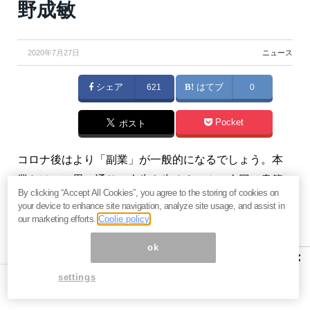
野成敏
2020年7月27日
ニュース
シェア
621
はてブ
0
Pocket
ポスト
コロナ後はより「副業」が一般的になるでしょう。本
業だけでは思い通りの人生を歩めません。今回は書籍
By clicking “Accept All Cookies”, you agree to the storing of cookies on
『
サラリーマンを「副業」にしよう
』（プレジデント
your device to enhance site navigation, analyze site usage, and assist in
社）の中から、あなたが副業を始めるにあたって最初
our marketing efforts.
Coolie policy
にやるべきことを解説します。（
俣野成敏の『トップ
ok
×
1％の人だけが知っている「お金の真実」』実践編
）
settings
【関連】天才投資家バフェットが警鐘。なぜ日本人は