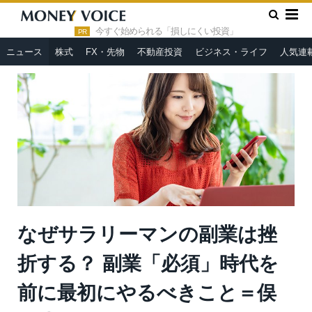
»
»
HOME
ニュース
なぜサラリーマンの副業は挫折する？ 副
業「必須」時代を前に最初にやるべきこと＝俣野成敏
今すぐ始められる「損しにくい投資」
PR
ニュース
株式
FX・先物
不動産投資
ビジネス・ライフ
人気連
なぜサラリーマンの副業は挫
折する？ 副業「必須」時代を
前に最初にやるべきこと＝俣