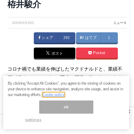
栫井駿介
2020年6月29日
ニュース
シェア
292
はてブ
1
Pocket
ポスト
コロナ禍でも業績を伸ばしたマクドナルドと、業績不
振が続くモスバーガー。両者は明暗が分かれつつあり
By clicking “Accept All Cookies”, you agree to the storing of cookies on
ます。モスバーガーの経営が惜しいのは、マーケティ
your device to enhance site navigation, analyze site usage, and assist in
ングのやり方を間違っているせいだと思います。
our marketing efforts.
Coolie policy
（『
バリュー株投資家の見方|つばめ投資顧問
』栫井駿
ok
×
介）
settings
プロフィール:栫井駿介（かこいしゅんすけ）