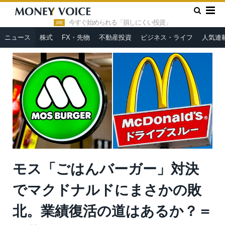
»
»
HOME
ニュース
モス「ごはんバーガー」対決でマクドナル
ドにまさかの敗北。業績復活の道はあるか？＝栫井駿介
今すぐ始められる「損しにくい投資」
PR
ニュース
株式
FX・先物
不動産投資
ビジネス・ライフ
人気連
モス「ごはんバーガー」対決
でマクドナルドにまさかの敗
北。業績復活の道はあるか？＝