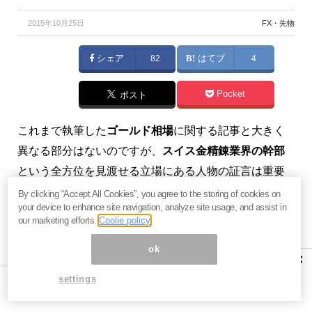
2015年10月25日
FX・先物
シェア
82
はてブ
4
Pocket
ポスト
これまで執筆した
ゴールド相場
に関する記事と大きく
異なる部分はないのですが、
スイス金精錬業界の幹部
という全方位を見渡せる立場にある人物の証言は重要
だと思いますので、その録音インタビューの内容を紹
By clicking “Accept All Cookies”, you agree to the storing of cookies on
your device to enhance site navigation, analyze site usage, and assist in
介します。（メルマガ『いつも感謝している高年の独
our marketing efforts.
Coolie policy
り言』）
ok
×
settings
地金はどこへ消えた？「COMEXも