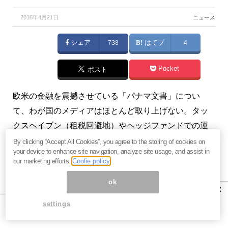
2016年4月21日
ニュース
シェア
738
はてブ
4
Pocket
ポスト
欧米の金融を震撼させている「パナマ文書」につい
て、わが国のメディアはほとんど取り上げない。タッ
クスヘイブン（租税回避地）やヘッジファンドでの運
用が馴染みの薄いテーマだからでしょう。
By clicking “Accept All Cookies”, you agree to the storing of cookies on
your device to enhance site navigation, analyze site usage, and assist in
our marketing efforts.
Coolie policy
ところが、わが国株式の総売買額（1日で2.5兆円から3
兆円）のうち、70％は海外からのものです。この海外
ok
×
は、米国や英国ではない。ほぼすべてが「オフショ
settings
ア」からのものです。