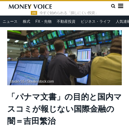
»
»
HOME
ニュース
「パナマ文書」の目的と国内マスコミが報
じない国際金融の闇＝吉田繁治
今すぐ始められる「損しにくい投資」
PR
ニュース
株式
FX・先物
不動産投資
ビジネス・ライフ
人気連
studio 55 / Shutterstock.com
「パナマ文書」の目的と国内マ
スコミが報じない国際金融の
闇＝吉田繁治