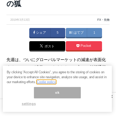
の狐
2019年3月13日
FX・先物
シェア
5
はてブ
1
Pocket
ポスト
先週は、ついにグローバルマーケットの減速が表面化
するニュースが多数でてきました。一方で、仮想通貨
By clicking “Accept All Cookies”, you agree to the storing of cookies on
に集中するポジティブ材料は増えつつあるようです。
your device to enhance site navigation, analyze site usage, and assist in
（『
「ビットコイン＆グローバルマーケット」by天空
our marketing efforts.
Coolie policy
の狐 ミニ版メルマガ
』天空の狐）
ok
×
※本記事は有料メルマガ『
「ビットコイン＆グローバル
settings
マーケット」by天空の狐 ミニ版メルマガ
』2019年3月