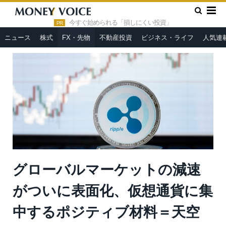
»
»
HOME
FX・先物
グローバルマーケットの減速がついに表
面化、仮想通貨に集中するポジティブ材料＝天空の狐
今すぐ始められる「損しにくい投資」
PR
ニュース
株式
FX・先物
不動産投資
ビジネス・ライフ
人気連
グローバルマーケットの減速
がついに表面化、仮想通貨に集
中するポジティブ材料＝天空