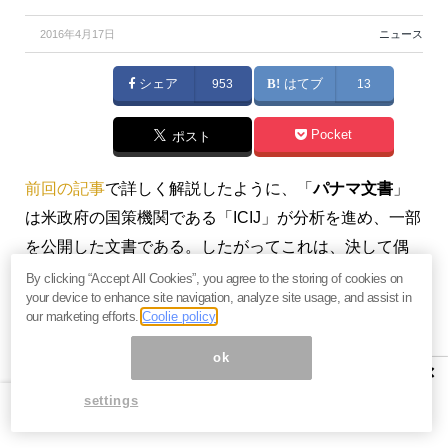
2016年4月17日
ニュース
シェア
953
はてブ
13
Pocket
ポスト
前回の記事
で詳しく解説したように、「
パナマ文書
」
は米政府の国策機関である「ICIJ」が分析を進め、一部
を公開した文書である。したがってこれは、決して偶
然に公開されたものではない。そこには、
米政府の国
By clicking “Accept All Cookies”, you agree to the storing of cookies on
your device to enhance site navigation, analyze site usage, and assist in
家戦略上の目的
があると見て間違いない。
our marketing efforts.
Coolie policy
ではその目的はなんであろうか？調べてみると、そこ
ok
×
には明らかに
複数の目的
があるようだ。前回、北朝鮮
settings
のキム・ジョンウン体制の壊滅に向かう動きとの関連
を解説すると予告したが、これついては次回の記事で