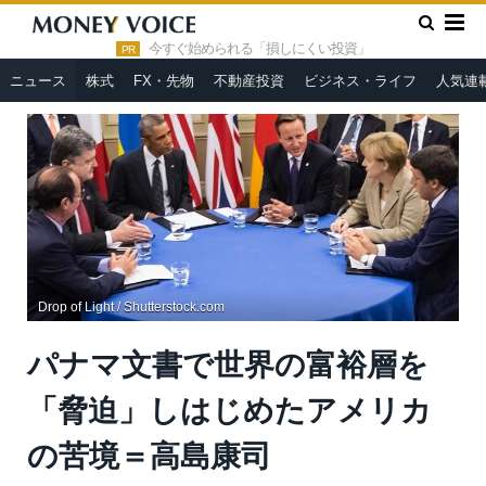
»
»
HOME
ニュース
パナマ文書で世界の富裕層を「脅迫」しは
じめたアメリカの苦境＝高島康司
今すぐ始められる「損しにくい投資」
PR
ニュース
株式
FX・先物
不動産投資
ビジネス・ライフ
人気連
Drop of Light / Shutterstock.com
パナマ文書で世界の富裕層を
「脅迫」しはじめたアメリカ
の苦境＝高島康司