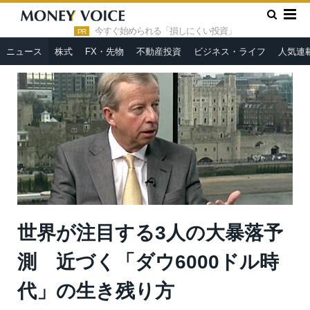
»
»
HOME
ニュース
世界が注目する3人の大暴落予測 近づく
「ダウ6000ドル時代」の生き残り方
今すぐ始められる「損しにくい投資」
PR
ニュース
株式
FX・先物
不動産投資
ビジネス・ライフ
人気連
世界が注目する3人の大暴落予
測 近づく「ダウ6000ドル時
代」の生き残り方