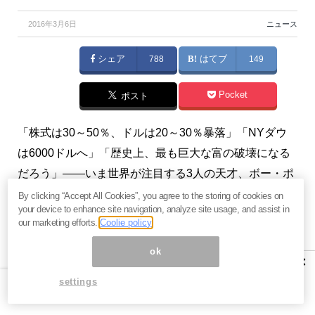
2016年3月6日
ニュース
シェア
788
はてブ
149
Pocket
ポスト
「株式は30～50％、ドルは20～30％暴落」「NYダウ
は6000ドルへ」「歴史上、最も巨大な富の破壊になる
だろう」――いま世界が注目する3人の天才、ボー・ポ
ルニー、ハリー・デント、エゴン・フォン・グレヤー
By clicking “Accept All Cookies”, you agree to the storing of cookies on
your device to enhance site navigation, analyze site usage, and assist in
ズ各氏の恐るべき予測をご紹介します。（『
カレイド
our marketing efforts.
Coolie policy
スコープのメルマガ
』）
ok
×
※不許複製・禁無断転載（本記事の著作権はメルマガ著
settings
者および当サイトに帰属します。第三者サイト等への
違法な転載は固くお断り致します）