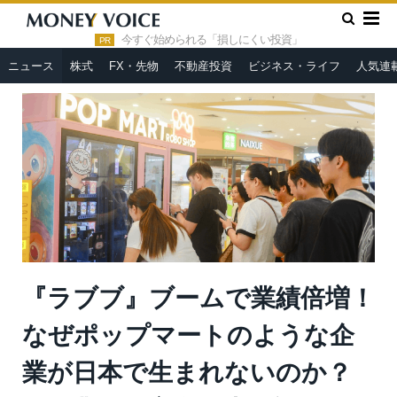
»
»
HOME
ニュース
『ラブブ』ブームで業績倍増！なぜポップ
マートのような企業が日本で生まれないのか？玩具業界の宿命と生
今すぐ始められる「損しにくい投資」
PR
存戦略＝牧野武文
ニュース
株式
FX・先物
不動産投資
ビジネス・ライフ
人気連
『ラブブ』ブームで業績倍増！
なぜポップマートのような企
業が日本で生まれないのか？