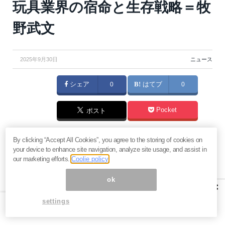
玩具業界の宿命と生存戦略＝牧
野武文
2025年9月30日
ニュース
シェア
0
はてブ
0
Pocket
ポスト
中国のデザイナーズトイ企業「ポップマート（POP
By clicking “Accept All Cookies”, you agree to the storing of cookies on
your device to enhance site navigation, analyze site usage, and assist in
MART）」のキャラクター『Labubu（ラブブ）』が世
our marketing efforts.
Coolie policy
界的な大ヒットとなり、同社の売上は2年連続で倍増し
ok
ています。しかし、玩具業界では、ヒット商品が出て
×
も在庫処分などで利益が残らず、持続的な経営が困難
settings
という宿命があります。なぜポップマートは創業15年
を経て成長を続けられるのでしょうか。その秘密は、