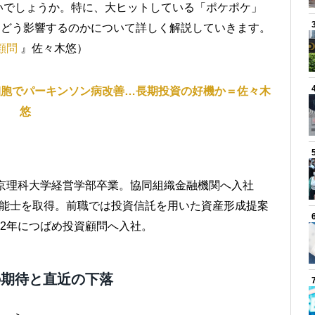
いでしょうか。特に、大ヒットしている「ポケポケ」
にどう影響するのかについて詳しく解説していきます。
顧問
』佐々木悠）
細胞でパーキンソン病改善…長期投資の好機か＝佐々木
悠
東京理科大学経営学部卒業。協同組織金融機関へ入社
技能士を取得。前職では投資信託を用いた資産形成提案
22年につばめ投資顧問へ入社。
の期待と直近の下落