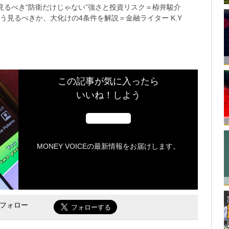
るべき“防衛だけじゃない”強さと投資リスク＝栫井駿介
う見るべきか、大化けの4条件を解説＝金融ライター K.Y
この記事が気に入ったら
いいね！しよう
MONEY VOICEの最新情報をお届けします。
をフォロー