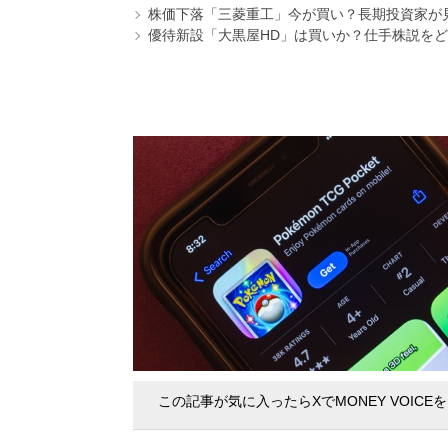
株価下落「三菱重工」今が買い？長期投資家が見
優待新設「大黒屋HD」は買いか？仕手株説をど
この記事が気に入ったらXでMONEY VOICE