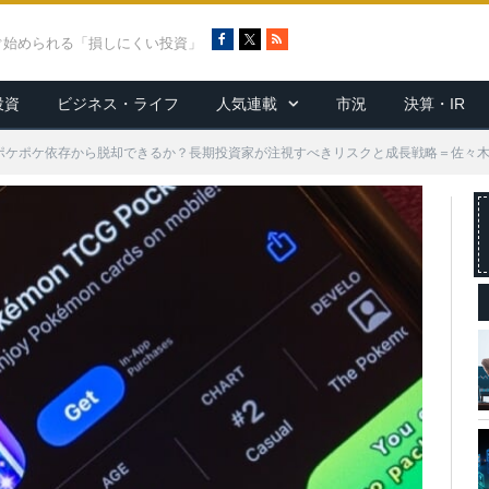
F
X
R
ぐ始められる「損しにくい投資」
a
S
c
S
投資
ビジネス・ライフ
人気連載
市況
決算・IR
e
b
o
？ポケポケ依存から脱却できるか？長期投資家が注視すべきリスクと成長戦略＝佐々
o
k