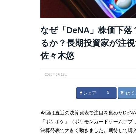
なぜ「DeNA」株価下
るか？長期投資家が注視
佐々木悠
2025年6月12日
シェア
5
はて
今回は直近の決算発表で注目を集めたDeNA
「ポケポケ」（ポケモンカードゲームアプ
決算発表で大きく動きました。期待して購