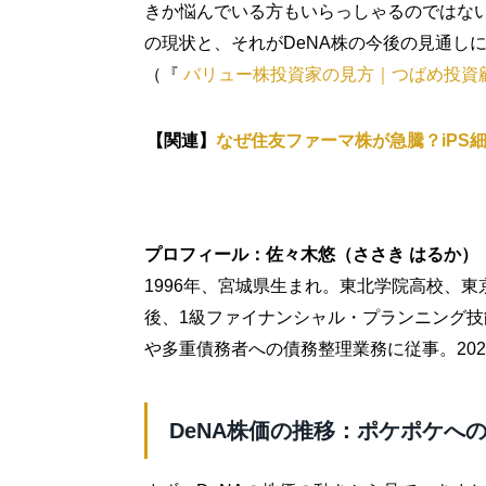
きか悩んでいる方もいらっしゃるのではな
の現状と、それがDeNA株の今後の見通し
（『
バリュー株投資家の見方｜つばめ投資
【関連】
なぜ住友ファーマ株が急騰？iPS
プロフィール：佐々木悠（ささき はるか）
1996年、宮城県生まれ。東北学院高校、
後、1級ファイナンシャル・プランニング
や多重債務者への債務整理業務に従事。20
DeNA株価の推移：ポケポケへ