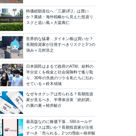
時価総額首位へ「三菱UFJ」は買い
か？業績・海外戦略から見えた投資リ
スクと追い風＝大畠典仁
世界的な猛暑…ダイキン株は買いか？
長期投資家が注視すべきリスクと3つの
強み＝元村浩之
日本国民はまるで政府のATM。給料の
半分近くを税金と社会保険料で毟り取
り、30年の失政のツケを私たちに払わ
せている＝鈴木傾城
なぜキオクシアは売られる？長期投資
家が見るべき、半導体決算「絶好調」
の裏の裏＝栫井駿介
最高益なのに株価下落…SBIホールデ
ィングスは買いか？長期投資家が注視
すべき「売られる」2つの理由＝栫井駿