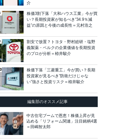
介
株価3割下落「大和ハウス工業」今が買
い？長期投資家が知るべき“34.9％減
益”の原因と今後の成長性＝元村浩之
割安で放置？トヨタ・野村総研・塩野
義製薬・ベルクの企業価値を長期投資
のプロが分析＝栫井駿介
株価下落「三菱重工」今が買い？長期
投資家が見るべき“防衛だけじゃな
い”強さと投資リスク＝栫井駿介
編集部のオススメ記事
中古住宅ブームで恩恵！株価上昇が見
込める「リフォーム関連」注目銘柄4選
＝田嶋智太郎