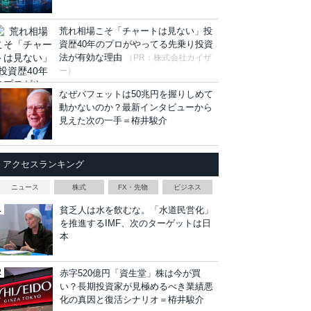
荒れ相場こそ「チャートは見ない」投
資歴40年のプロがやってる先乗り投資
法が有効な理由
（PR：株式会社カイザ
ー）
なぜバフェットは50兆円を握りしめて
動かないのか？最新インタビューから
見えた次の一手＝栫井駿介
アクセスランキング
ニュース
株式
FX・先物
ビジネス
貧乏人は水を飲むな。「水道民営化」
を推進するIMF、次のターゲットは日
本
赤字520億円「資生堂」株は今が買
い？長期投資家が見極めるべき業績悪
化の真因と復活シナリオ＝栫井駿介