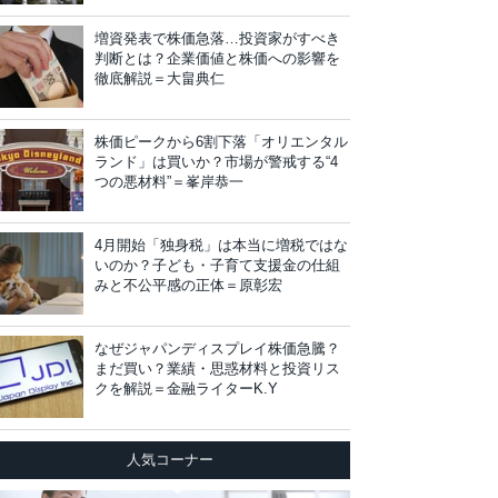
増資発表で株価急落…投資家がすべき
判断とは？企業価値と株価への影響を
徹底解説＝大畠典仁
株価ピークから6割下落「オリエンタル
ランド」は買いか？市場が警戒する“4
つの悪材料”＝峯岸恭一
4月開始「独身税」は本当に増税ではな
いのか？子ども・子育て支援金の仕組
みと不公平感の正体＝原彰宏
なぜジャパンディスプレイ株価急騰？
まだ買い？業績・思惑材料と投資リス
クを解説＝金融ライターK.Y
人気コーナー