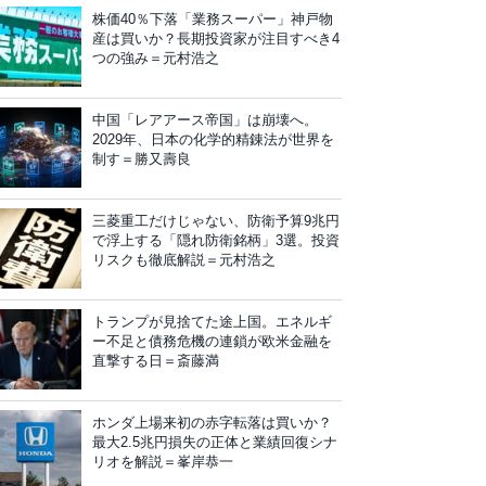
株価40％下落「業務スーパー」神戸物
産は買いか？長期投資家が注目すべき4
つの強み＝元村浩之
中国「レアアース帝国」は崩壊へ。
2029年、日本の化学的精錬法が世界を
制す＝勝又壽良
三菱重工だけじゃない、防衛予算9兆円
で浮上する「隠れ防衛銘柄」3選。投資
リスクも徹底解説＝元村浩之
トランプが見捨てた途上国。エネルギ
ー不足と債務危機の連鎖が欧米金融を
直撃する日＝斎藤満
ホンダ上場来初の赤字転落は買いか？
最大2.5兆円損失の正体と業績回復シナ
リオを解説＝峯岸恭一