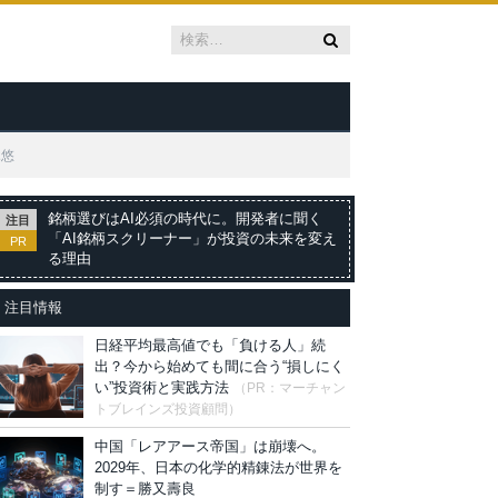
木悠
銘柄選びはAI必須の時代に。開発者に聞く
注目
「AI銘柄スクリーナー」が投資の未来を変え
PR
る理由
注目情報
日経平均最高値でも「負ける人」続
出？今から始めても間に合う“損しにく
い”投資術と実践方法
（PR：マーチャン
トブレインズ投資顧問）
中国「レアアース帝国」は崩壊へ。
2029年、日本の化学的精錬法が世界を
制す＝勝又壽良