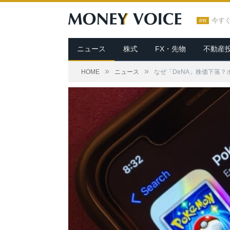
今す
PR
ニュース
株式
FX・先物
不動産
»
»
HOME
ニュース
なぜ「DeNA」株価下落