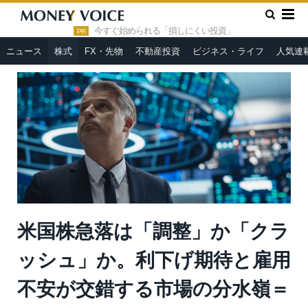
»
»
HOME
株式
米国株急落は「調整」か「クラッシュ」か。利
下げ期待と雇用不安が交錯する市場の分水嶺＝脇田栄一
今すぐ始められる「損しにくい投資」
PR
ニュース
株式
FX・先物
不動産投資
ビジネス・ライフ
人気連
米国株急落は「調整」か「クラ
ッシュ」か。利下げ期待と雇用
不安が交錯する市場の分水嶺＝