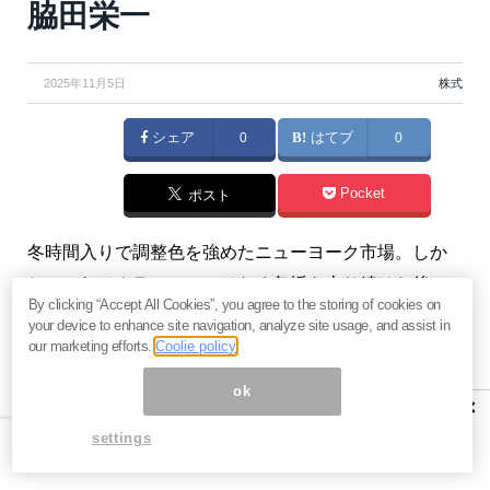
脇田栄一
2025年11月5日
株式
シェア
0
はてブ
0
Pocket
ポスト
冬時間入りで調整色を強めたニューヨーク市場。しか
し、これはクラッシュではなく急坂を上り続けた後の
By clicking “Accept All Cookies”, you agree to the storing of cookies on
「呼吸を置く」局面だ。決定的な政治・経済要因が見
your device to enhance site navigation, analyze site usage, and assist in
当たらない中、窓埋めのサイクルと捉えるのが妥当だ
our marketing efforts.
Coolie policy
ろう。一方で、AI活用の急速な普及により雇用環境は
ok
×
激変期を迎えており、従来の金融政策では解決できな
settings
い構造的変化が始まっている。利下げ期待と雇用不
安、物価高と株高が同居する「2026年のニューノーマ