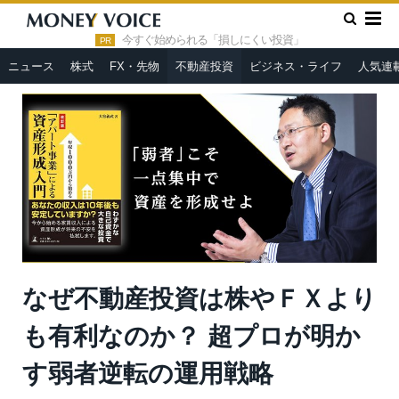
»
»
HOME
PR
なぜ不動産投資は株やＦＸよりも有利なのか？
超プロが明かす弱者逆転の運用戦略
今すぐ始められる「損しにくい投資」
PR
ニュース
株式
FX・先物
不動産投資
ビジネス・ライフ
人気連
なぜ不動産投資は株やＦＸより
も有利なのか？ 超プロが明か
す弱者逆転の運用戦略