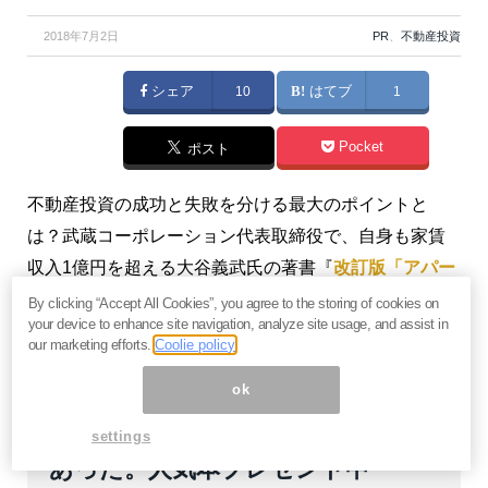
2018年7月2日
PR
、
不動産投資
シェア
10
はてブ
1
Pocket
ポスト
不動産投資の成功と失敗を分ける最大のポイントと
は？武蔵コーポレーション代表取締役で、自身も家賃
収入1億円を超える大谷義武氏の著書『
改訂版「アパー
ト事業」による資産形成入門
』より、ダイジェストで
By clicking “Accept All Cookies”, you agree to the storing of cookies on
your device to enhance site navigation, analyze site usage, and assist in
ご紹介します。
our marketing efforts.
Coolie policy
ok
成功する不動産投資家には共通点が
settings
あった。人気本プレゼント中