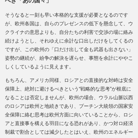
べき「あの国々」
そうなると一刻も早い本格的な支援が必要となるのです
が、欧州各国は、自らのプレゼンスの低下を懸念して、ウ
クライナの意思よりも、自分たちの利害で交渉の場に絡み
続けようとし、それゆえに余計な口出しだけをしてくるの
ですが、この欧州の「口だけ出して金も武器も出さない」
姿勢の継続が、紛争の解決を遅らせ、事態を余計にややこ
しくしているように見えます。
もちろん、アメリカ同様、ロシアとの直接的な対峙は安全
保障上、絶対に避けるべきという“戦略的な思考”が根底に
なることは否定しませんが、欧州の場合、ウラル山脈以西
のロシアは欧州と地続きであり、プーチン大統領の国家安
全保障に絡む思考は欧州方面に向いていることから、ロシ
アと直接事を構える羽目になる恐れがあり、かつ対ロ経済
制裁で割合としては減少したとはいえ、欧州のエネルギー