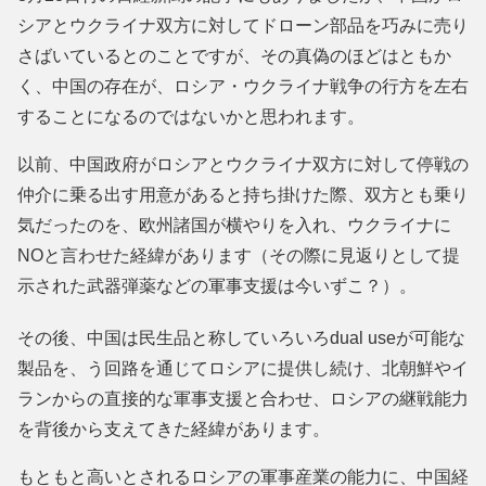
シアとウクライナ双方に対してドローン部品を巧みに売り
さばいているとのことですが、その真偽のほどはともか
く、中国の存在が、ロシア・ウクライナ戦争の行方を左右
することになるのではないかと思われます。
以前、中国政府がロシアとウクライナ双方に対して停戦の
仲介に乗る出す用意があると持ち掛けた際、双方とも乗り
気だったのを、欧州諸国が横やりを入れ、ウクライナに
NOと言わせた経緯があります（その際に見返りとして提
示された武器弾薬などの軍事支援は今いずこ？）。
その後、中国は民生品と称していろいろdual useが可能な
製品を、う回路を通じてロシアに提供し続け、北朝鮮やイ
ランからの直接的な軍事支援と合わせ、ロシアの継戦能力
を背後から支えてきた経緯があります。
もともと高いとされるロシアの軍事産業の能力に、中国経