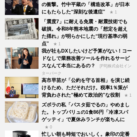
の衝撃。竹中平蔵の「構造改革」が日本
にもたらした“深刻な後遺症”
★ 1
「震度7」に耐える免震・耐震技術でも
破損。令和8年熊本地震の「想定を超え
た揺れ」が明らかにした“現行基準の弱
点”
★ 1
我が社もDXしたいけど予算がない！コー
ドなしで業務改善ツールを作れるサービ
スなんて本当にあるの？
[PR]株式会社イン
ターパーク
高市早苗が「公約を守る首相」を演じ続
けるため、ただそれだけ。税率1％策が
背負わされた“極めて政治的”な役割
★ 1
ズボラの私「パスタ茹でるの」やめまし
た。トップバリュの1食86円「冷凍スパ
ゲッティ」で夏休みランチが楽ちんに
★ 0
忙しい朝も時短でおいしく。象印の定番