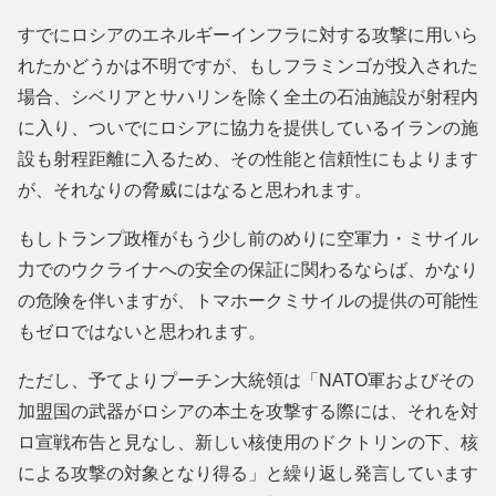
すでにロシアのエネルギーインフラに対する攻撃に用いら
れたかどうかは不明ですが、もしフラミンゴが投入された
場合、シベリアとサハリンを除く全土の石油施設が射程内
に入り、ついでにロシアに協力を提供しているイランの施
設も射程距離に入るため、その性能と信頼性にもよります
が、それなりの脅威にはなると思われます。
もしトランプ政権がもう少し前のめりに空軍力・ミサイル
力でのウクライナへの安全の保証に関わるならば、かなり
の危険を伴いますが、トマホークミサイルの提供の可能性
もゼロではないと思われます。
ただし、予てよりプーチン大統領は「NATO軍およびその
加盟国の武器がロシアの本土を攻撃する際には、それを対
ロ宣戦布告と見なし、新しい核使用のドクトリンの下、核
による攻撃の対象となり得る」と繰り返し発言しています