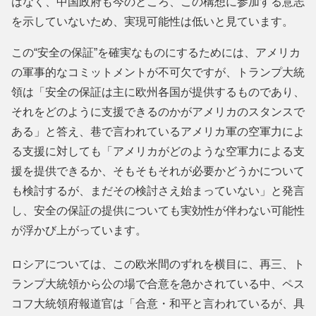
はなく、中国政府も今のところ、この構想に参加する意志
を示していないため、実現可能性は低いと見ています。
この“安全の保証”を確実なものにするためには、アメリカ
の軍事的なコミットメントが不可欠ですが、トランプ大統
領は「安全の保証は主に欧州各国が提供するものであり、
それをどのように支援できるのかがアメリカのスタンスで
ある」と答え、巷で言われているアメリカ軍の空軍力によ
る支援に対しても「アメリカがどのような空軍力による支
援を提供できるか、そもそもそれが必要かどうかについて
も検討するが、まだその検討さえ始まっていない」と発言
し、安全の保証の提供についても実効性が伴わない可能性
が浮かび上がっています。
ロシアについては、この欧米間のずれを横目に、再三、ト
ランプ大統領から公の場で合意を急かされている中、ペス
コフ大統領府報道官は「合意・和平と言われているが、具