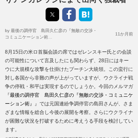
by 最後の調停官 島田久仁彦の『無敵の交渉・
11か月前
コミュニケーション術…
8月15日の米ロ首脳会談の席ではゼレンスキー氏との会談
の可能性について言及したにも関わらず、28日にはキー
ウに大規模な攻撃を仕掛けたプーチン大統領。この蛮行に
対し各国から非難の声が上がっていますが、ウクライナ戦
争の停戦・和平は実現するのでしょうか。今回のメルマガ
『
最後の調停官 島田久仁彦の『無敵の交渉・コミュニケ
ーション術』
』では元国連紛争調停官の島田さんが、さま
ざまな情報を総合し今後の展開を考察。さらにウクライナ
が困難な状況を打破するために考えうる手段を検討してい
ます。