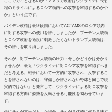
ここでカギとなるのが「アメリカ政府はウクライナに長射
程のミサイルによるロシア領内への攻撃を容認するのか否
か」という点です。
バイデン政権は最終段階においてACTAMSのロシア領内
に対する攻撃への使用を許可しましたが、プーチン大統領
とロシア政府を過度に刺激したくないトランプ大統領は、
その許可を取り消しました。
それが、対プーチン大統領の圧力・脅しかどうかは分かり
ませんが、最近「ウクライナに対ロシア攻撃を容認すべき
だと考える。戦争において一方的に攻撃され、反撃するこ
とを許されないのは、守備しか許されない野球と同じで現
実的ではない」と発言して、ウクライナによる対ロ攻撃を
容認する方向に姿勢を反転させる可能性を匂わせていま
す。
仮にそれが本当だとした場合、それが具体的に何を意味す