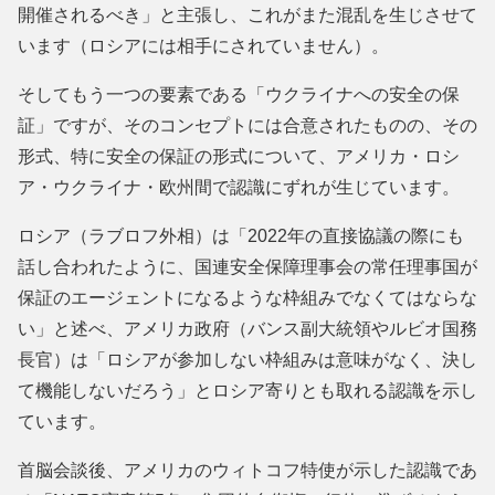
開催されるべき」と主張し、これがまた混乱を生じさせて
います（ロシアには相手にされていません）。
そしてもう一つの要素である「ウクライナへの安全の保
証」ですが、そのコンセプトには合意されたものの、その
形式、特に安全の保証の形式について、アメリカ・ロシ
ア・ウクライナ・欧州間で認識にずれが生じています。
ロシア（ラブロフ外相）は「2022年の直接協議の際にも
話し合われたように、国連安全保障理事会の常任理事国が
保証のエージェントになるような枠組みでなくてはならな
い」と述べ、アメリカ政府（バンス副大統領やルビオ国務
長官）は「ロシアが参加しない枠組みは意味がなく、決し
て機能しないだろう」とロシア寄りとも取れる認識を示し
ています。
首脳会談後、アメリカのウィトコフ特使が示した認識であ