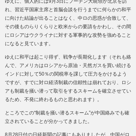
ゆえに、個人的には9月3日にプーチン大統領が北京を訪
れ、習近平国家主席と首脳会談を行うまでに何らかの和平
に向けた結論が出ることはなく、中ロの思惑が合致して、
その後ものらりくらりと欧米からの要請をかわし、その間
にロシアはウクライナに対する軍事的な攻勢を強めること
になると見ています。
ゆえに和平は起こり得ず、戦争が長期化します（それも絡
んで、アメリカはロシアから原油・天然ガスを買い続ける
インドに対して50％の関税率を課して圧力をかけるよう
ですが、すでに対ロ経済制裁の信頼性は崩れており、ロシ
アも制裁を掻い潜って取引をするスキームを確立させてい
るため、不発に終わるものと思われます）。
ところでこの“制裁を掻い潜るスキーム”が中国絡みでも確
立されていることが分かってきました。
8月28日付の日経新聞の記事にもありましたが、中国がロ