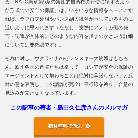
る「NATO憲章第5条の集団的自衛権の行使に準ずるよう
な形式での安全の保証」は、いろいろな情報をベースにす
れば、ラブロフ外相やバンス副大統領が示しているものに
近いように思われます（ただし、実際にアメリカ側の発
言・認識が具体的にどのような内容を指すのかという詳細
については要確認です）。
それに対し、ウクライナのゼレンスキー大統領はもちろ
ん、欧州各国の首脳たちは挙って「ロシアが安全の保証の
エージェントとして加わることは絶対に承諾しない」と反
対の意を表明し、この議論が完全に平行線を辿り、合意の
見込みが立たなくなっています。
この記事の著者・島田久仁彦さんのメルマガ
初月無料で読む