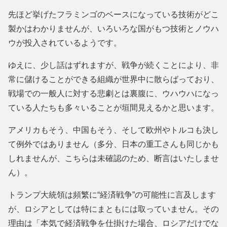
先ほど挙げたフラミンゴのベースになっている技術がどこ
製かはわかりませんが、いろいろな国がもつ技術とノウハ
ウが投入されているようです。
ゆえに、少し話はずれますが、戦争が続くことにより、非
常に儲けることができる組織が世界中に散らばっており、
戦場での一般人に対する悲劇とは裏腹に、ウハウハになっ
ている人たちも多々いることが垣間見えるかと思います。
アメリカもそう、中国もそう、そして欧州やトルコも決し
て例外ではありません（多分、日本の重工さんも同じかも
しれませんが、こちらは未確認のため、断言はいたしませ
ん）。
トランプ大統領は頻繁に“経済戦争”の可能性に言及します
が、ロシアとしては特にまともには取っていません。その
理由は「本気で経済戦争を仕掛けた場合、ロシアだけでな