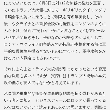
にまで赴いたのは、8月8日に対ロ2次制裁の発効を宣言し
ていたトランプ大統領に対して、ギリギリのタイミングで
首脳会談の誘いに乗ることで制裁を有名無実化し、その
後、ウクライナとの首脳会談の可能性をニンジンのように
ぶら下げ、側近に“それがいかに大変なことか”をアピール
させて時間稼ぎをし、停戦なのか和平なのかは別として、
ロシア・ウクライナ戦争絡みでの協議が本格化する前に軍
事的な優位性を揺るぎないものにするべく、軍事攻勢をか
けるという戦略によるものです。
それにまんまとトランプ大統領が引っかかったという否定
的な報道も多いのですが、実際にはトランプ大統領の本気
度の低さが要因ではないかと考えています。
米ロ間の軍事的な衝突が致命的な結果を招く恐れがあると
いう考えに加え、ビジネスディールにロシアが乗ってくる
のではないかという読みもあるのだと思いますが、実際に