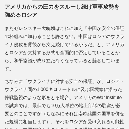
アメリカからの圧力をスルーし続け軍事攻勢を
強めるロシア
またゼレンスキー大統領はこれに加え「中国が安全の保証
の枠組みに加わることも許さない。中国はロシアのウクラ
イナ侵攻を背後から支え続けているからだ」と、アメリカ
とロシアが支持する形式を全面的に否定していることか
ら、和平協議が成り立たなくなっていると懸念していま
す。
ちなみに「ウクライナに対する安全の保証」が、ロシア・
ウクライナ間の1,000キロメートルに及ぶ国境線に沿った
停戦監視のような形をとる場合、アメリカのWar Institute
の試算では、最低でも10万人単位の地上部隊の駐留が必
要とのことですが（ちなみにそれは南欧諸国の国軍を併せ
た規模に相当します）、それをロシアが受け入れる可能性