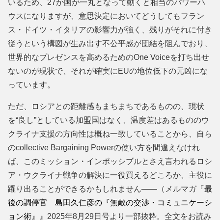
いるため、27か国が一丸となって動くと相当のパワーハ
ウスになりますが、意思決定においてどうしてもフラン
ス・ドイツ・イタリアの影響力が強く、残りがそれに付き
従うという構図が生み出す不公平感が団結を阻んでおり、
世界的なプレゼンスを高めるためのOne Voiceを打ち出せ
ないのが現状で、それが確実にEUの地位低下の元凶にな
っています。
ただ、ロシアとの距離感もまちまちであるものの、現状
を“良し”としている加盟国はなく、温度差はあるもののウ
クライナ支援の方向性は概ね一致していることから、自ら
のcollective Bargaining Powerの使い方を間違えなけれ
ば、このミッション・インポッシブルとさえ言われるロシ
ア・ウクライナ戦争の解決に一役買えるどころか、主役に
躍り出ることができるかもしれません――（メルマガ『
最
後の調停官 島田久仁彦の『無敵の交渉・コミュニケーシ
ョン術』
』2025年8月29日号より一部抜粋。全文をお読み