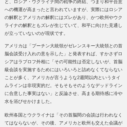
と、ロシア・ウクライナ間の戦争の終結、つまり和平合意
への機運が高まったと言われていますが、実際にはロシア
の解釈とアメリカの解釈にはズレがあり、かつ欧州やウク
ライナの解釈ともズレが生じていて、和平に向けた見通し
が立っていないのが現状です。
アメリカは「プーチン大統領がゼレンスキー大統領との首
脳会談受け入れの意を示した」と発表すれば、すかさずロ
シアはラブロフ外相に「その可能性は否定しないが、首脳
級会談を実施するためにはいろいろと詰めなくてならない
ことが多く、アメリカが言うような2週間以内というタイ
ムラインは非現実的だ。そもそもそのようなデッドライン
に合意した事実はない」と反論させ、高まる期待感に冷や
水を浴びせかけました。
欧州各国とウクライナは「その首脳間の会談は行われなく
てはならないが、その後、アメリカと欧州も交えた会議が