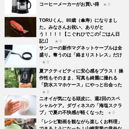
コーヒーメーカーがお買い得
★ 0
TORUくん、80歳（傘寿）になりまし
た。みなさんお祝い、ありがと
う！！！！【こぐれひでこの｢ごはん日
記｣】
★ 0
サンコーの新作マグネットケーブルは全
盛り。奪うのは「絡まりストレス」だけ
★ 0
夏アクティビティに安心感をプラス！ 操
作性もそのまま、写真も綺麗に撮れる
「防水スマホケース」にやっと出会った
★ 0
ニオイが気になる頭皮に、週2回のスペ
シャルケア。ダヴィネスの「海塩スクラ
ブ」で夏の不快感が軽くなった
★ 0
「レシピ動画を観ながら楽しくお料理」
できるようになった！山崎実業の意外な