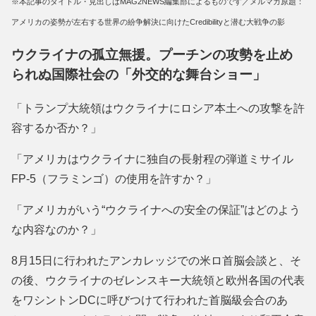
※本記事のタイトル・見出しはMAG2NEWS編集部によるものです／メルマガ原題：
アメリカの姿勢が左右する世界の紛争解決に向けたCredibilityと潜む大戦争の影
ウクライナの孤立無援。プーチンの攻勢を止め
られぬ国際社会の「外交的な舞台ショー」
「トランプ大統領はウクライナにロシア本土への攻撃を許
容するか否か？」
「アメリカはウクライナに独自の長射程の弾道ミサイル
FP-5（フラミンゴ）の使用を許すか？」
「アメリカがいう“ウクライナへの安全の保証”はどのよう
な内容なのか？」
8月15日に行われたアンカレッジでの米ロ首脳会談と、そ
の後、ウクライナのゼレンスキー大統領と欧州各国の代表
をワシントンDCに呼びつけて行われた首脳級会合のあ