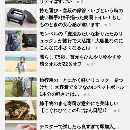
リティはすごい
★ 0
持ち運び・普段の保管・いざという時の
使い勝手3拍子揃った簡易トイレ！もし
ものときの安心感が違います
★ 0
モンベルの「魔法みたいな折りたたみリ
ュック」が旅行で大活躍！大容量なのに
こんなに小さくなるとは
★ 0
濡らして5秒。首元をひんやり冷やす冷
感タオルが22％オフ
★ 0
旅行用の「とにかく軽いリュック」見つ
けた！ 大容量でタフなのにペットボトル
1本分の軽さとは…
★ 0
鯵干物のまぜ寿司が意外にも美味しい
【こぐれひでこの｢ごはん日記｣】
★ 0
テスターで試したら良すぎて即購入。