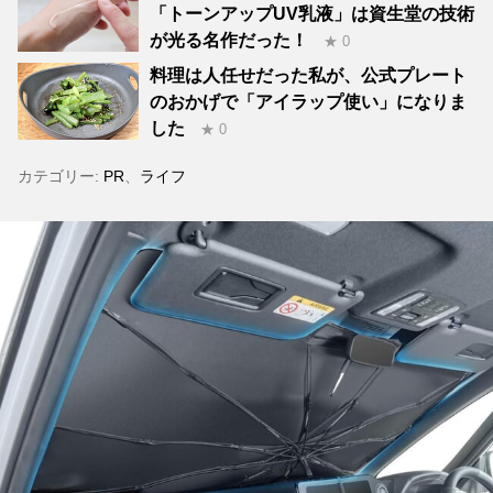
「トーンアップUV乳液」は資生堂の技術
が光る名作だった！
★ 0
料理は人任せだった私が、公式プレート
のおかげで「アイラップ使い」になりま
した
★ 0
カテゴリー:
PR
、
ライフ