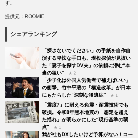
す。
提供元：ROOMIE
シェアランキング
「探さないでください」の手紙を自作自
演する卑怯な手口も。現役探偵が見抜い
た「妻子を探すDV夫」の依頼に潜む“本
当の狙い”
★ 2
「少子化は外国人労働者で補えばいい」
の衝撃。竹中平蔵の「構造改革」が日本
にもたらした“深刻な後遺症”
★ 1
「震度7」に耐える免震・耐震技術でも
破損。令和8年熊本地震の「想定を超え
た揺れ」が明らかにした“現行基準の弱
点”
★ 1
我が社もDXしたいけど予算がない！コー