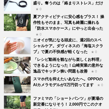
盛り。奪うのは「絡まりストレス」だけ
★ 0
夏アクティビティに安心感をプラス！ 操
作性もそのまま、写真も綺麗に撮れる
「防水スマホケース」にやっと出会った
★ 0
ニオイが気になる頭皮に、週2回のスペ
シャルケア。ダヴィネスの「海塩スクラ
ブ」で夏の不快感が軽くなった
★ 0
「レシピ動画を観ながら楽しくお料理」
できるようになった！山崎実業の意外な
逸品でキッチン狭い問題も改善
★ 0
スマホ代を抑えたいあなたへ。OPPOの
AIカメラモデルが3万円切ってます
★ 0
ファミマの「ショートパンツ」が夏場の
新定番になりそう！ 2,000円でこのクオ