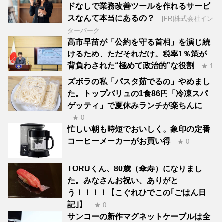
ドなしで業務改善ツールを作れるサービ
スなんて本当にあるの？
[PR]株式会社イン
ターパーク
高市早苗が「公約を守る首相」を演じ続
けるため、ただそれだけ。税率1％策が
背負わされた“極めて政治的”な役割
★ 1
ズボラの私「パスタ茹でるの」やめまし
た。トップバリュの1食86円「冷凍スパ
ゲッティ」で夏休みランチが楽ちんに
★ 0
忙しい朝も時短でおいしく。象印の定番
コーヒーメーカーがお買い得
★ 0
TORUくん、80歳（傘寿）になりまし
た。みなさんお祝い、ありがと
う！！！！【こぐれひでこの｢ごはん日
記｣】
★ 0
サンコーの新作マグネットケーブルは全