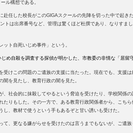
クール構想である。
に赴任した校長がこのGIGAスクールの先陣を切った中で起き
アカウントは出席番号など、管理は驚くほど杜撰であり、なりすま
レット自死いじめ事件」という。
いじめ自殺を調査する探偵が明かした、市教委の非情な「居留
を受けこの問題のご遺族の支援に当たった。現在でも、支援は
の闇を見たし、教育行政の闇を見た。
が、社会的に抹殺してやるという脅迫を受けたり、学校関係の
れたりもした。その一方で、ある教育行政関係者から、こちら
うし、教材で使うという手もあるぞと甘い誘いも受けた。
って、更なる嫌がらせを受けたのは言うまでもないが、ご遺族