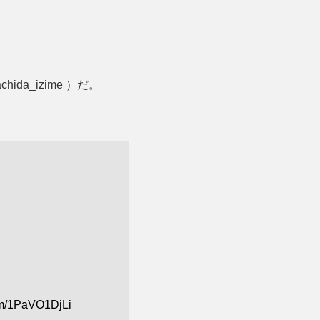
a_izime ）だ。
com/1PaVO1DjLi