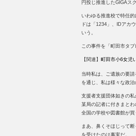
円投じ推進したGIGAス
いわゆる推進校で特任的
ドは「1234」、ID
いう。
この事件を「町田市タブ
【関連】
町田市小6女児
当時私は、ご遺族の要請
を通じ、私は様々な政治
支援者支援団体如きの私
某局の記者に付きまとわ
全国の学校や図書館が買
まあ、鼻くそほじって断
を受けたのは事実だ。