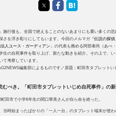
」施行後も、全国で絶えることのないあまりにも重い多くの悲
深さを浮き彫りにしてもいます。今回のメルマガ『
伝説の探偵
動法人ユース・ガーディアン
」の代表も務める阿部泰尚（あべ
学生の自死事件を取り上げ、新たな動きを紹介。その上で、い
いて考察しています。
AG2NEWS編集部によるものです／原題：町田市タブレット
読むべき。「町田市タブレットいじめ自死事件」の新
東京都町田市で小学6年生の関口華美さんが自ら命を絶った。
、当時始まったばかりの「一人一台」のタブレット端末が使われた