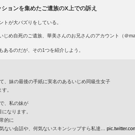
ッションを集めたご遺族のX上での訴え
ントが大バズりをしている。
じめ自死のご遺族、華美さんのお兄さんのアカウント（＠machid
もあるのだが、その1つを紹介しよう。
て、妹の最後の手紙に実名のあるいじめ同級生女子
ます。
で、私の妹が
目になります。
常的に
気ない会話や、何気ないスキンシップすら私達…
pic.twitter.