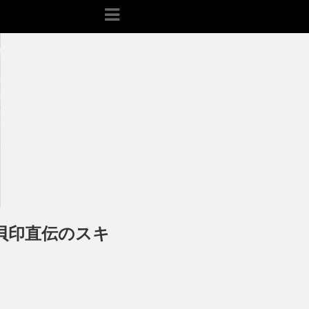
貝印直伝のスキ