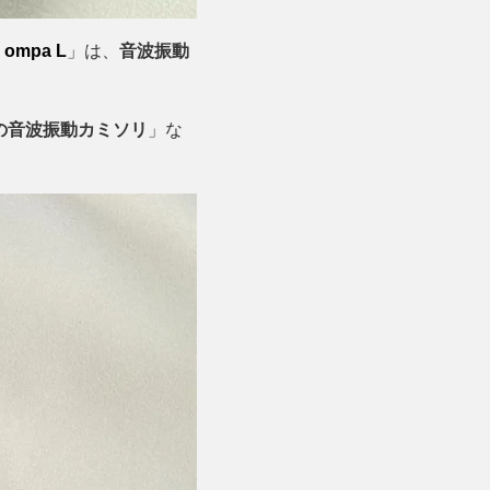
a ompa L
」は、
音波振動
の音波振動カミソリ
」な