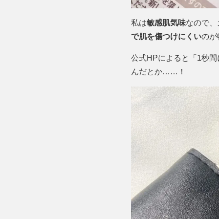
私は
敏感肌気味
なので、
で肌を傷つけにくい
のが
公式HPによると「1秒
んだとか……！