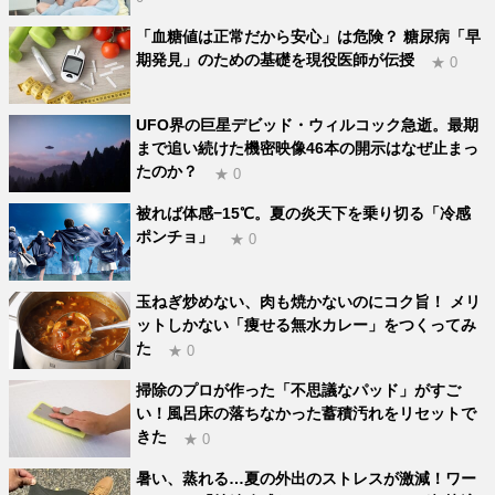
「血糖値は正常だから安心」は危険？ 糖尿病「早
期発見」のための基礎を現役医師が伝授
★ 0
UFO界の巨星デビッド・ウィルコック急逝。最期
まで追い続けた機密映像46本の開示はなぜ止まっ
たのか？
★ 0
被れば体感−15℃。夏の炎天下を乗り切る「冷感
ポンチョ」
★ 0
玉ねぎ炒めない、肉も焼かないのにコク旨！ メリ
ットしかない「痩せる無水カレー」をつくってみ
た
★ 0
掃除のプロが作った「不思議なパッド」がすご
い！風呂床の落ちなかった蓄積汚れをリセットで
きた
★ 0
暑い、蒸れる…夏の外出のストレスが激減！ワー