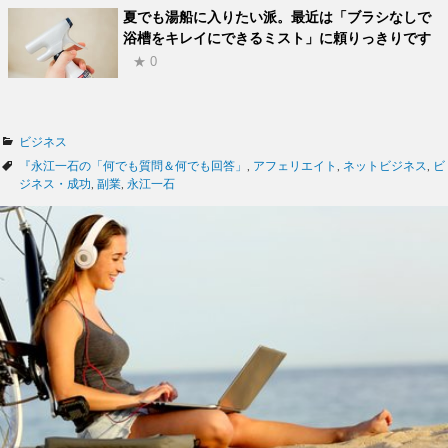
夏でも湯船に入りたい派。最近は「ブラシなしで
浴槽をキレイにできるミスト」に頼りっきりです
★ 0
カ
ビジネス
テ
タ
『永江一石の「何でも質問＆何でも回答」
,
アフェリエイト
,
ネットビジネス
,
ビ
ゴ
グ
ジネス・成功
,
副業
,
永江一石
リ
ー