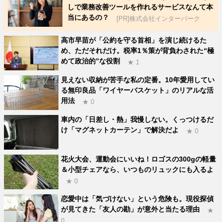
しで業務改善ツールを作れるサービスなんて本
当にあるの？
[PR]株式会社インターパーク
高市早苗が「公約を守る首相」を演じ続けるた
め、ただそれだけ。税率1％策が背負わされた“極
めて政治的”な役割
★ 1
見えない収納が苦手な私の定番。10年愛用してい
る無印良品「ワイヤーバスケット」のリアルな活
用法
★ 0
車内の「日差し・熱」我慢しない。くっつけるだ
け「マグネットカーテン」で解決だよ
★ 0
花火大会、運動会にいいね！ロゴスの300gの軽量
＆小型チェアなら、いつものリュックにも入るよ
★ 0
恋愛中は「気づけない」という危険も。現役探偵
が見てきた「友人の勘」が意外と当たる理由
★
0