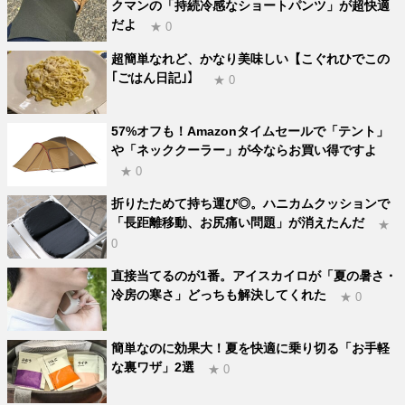
クマンの「持続冷感なショートパンツ」が超快適
だよ
★ 0
超簡単なれど、かなり美味しい【こぐれひでこの
｢ごはん日記｣】
★ 0
57%オフも！Amazonタイムセールで「テント」
や「ネッククーラー」が今ならお買い得ですよ
★ 0
折りたためて持ち運び◎。ハニカムクッションで
「長距離移動、お尻痛い問題」が消えたんだ
★
0
直接当てるのが1番。アイスカイロが「夏の暑さ・
冷房の寒さ」どっちも解決してくれた
★ 0
簡単なのに効果大！夏を快適に乗り切る「お手軽
な裏ワザ」2選
★ 0