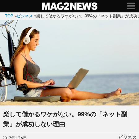
TOP
»
ビジネス
»
楽して儲かるワケがない。99%の「ネット副業」が成功
楽して儲かるワケがない。99%の「ネット副
業」が成功しない理由
投
ビジネス
2017年1月6日