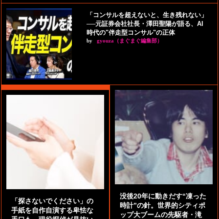
「コンサルを超えないと、生き残れない」
──元証券会社社長・澤田聖陽が語る、AI
時代の"伴走型コンサル"の正体
by
gyouza（まぐまぐ編集部）
没後20年に動きだす“凍った
「探さないでください」の
時計”の針。世界的シティポ
手紙を自作自演する卑怯な
ップ大ブームの先駆者・滝