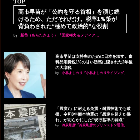
TOP
高市早苗が「公約を守る首相」を演じ続
けるため、ただそれだけ。税率1％策が
背負わされた“極めて政治的”な役割
by
新恭（あらたきょう）『国家権力＆メディア…
高市早苗は支持率のために日本を壊す。食
料品消費税1%の甘い誘惑に隠された2年後
の大増税
by
小林よしのり『小林よしのりライジング』
「震度7」に耐える免震・耐震技術でも破
損。令和8年熊本地震の「想定を超えた揺
れ」が明らかにした“現行基準の弱点”
by
冷泉彰彦『冷泉彰彦のプリンストン通信』