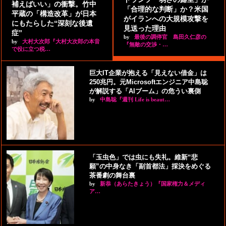
補えばいい」の衝撃。竹中
「合理的な判断」か？米国
平蔵の「構造改革」が日本
がイランへの大規模攻撃を
にもたらした“深刻な後遺
見送った理由
症”
by
最後の調停官 島田久仁彦の
by
大村大次郎『大村大次郎の本音
『無敵の交渉・…
で役に立つ税…
巨大IT企業が抱える「見えない借金」は
250兆円。元Microsoftエンジニア中島聡
が解説する「AIブーム」の危うい裏側
by
中島聡『週刊 Life is beaut…
「玉虫色」では虫にも失礼。維新“悲
願”の中身なき「副首都法」採決をめぐる
茶番劇の舞台裏
by
新恭（あらたきょう）『国家権力＆メディ
ア…