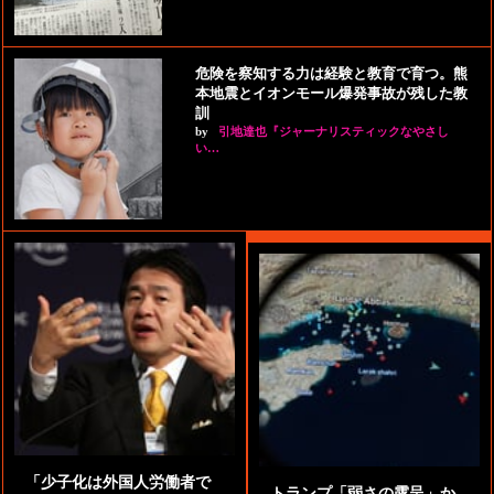
危険を察知する力は経験と教育で育つ。熊
本地震とイオンモール爆発事故が残した教
訓
by
引地達也『ジャーナリスティックなやさし
い…
「少子化は外国人労働者で
トランプ「弱さの露呈」か