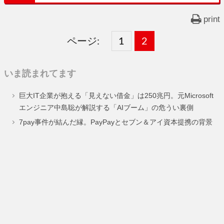
print
ページ:
固
1
固
2
,
定
定
いま読まれてます
ペ
ペ
巨大IT企業が抱える「見えない借金」は250兆円。元Microsoft
ー
ー
エンジニア中島聡が解説する「AIブーム」の危うい裏側
ジ
ジ
7pay事件が結んだ縁。PayPayとセブン＆アイ資本提携の背景