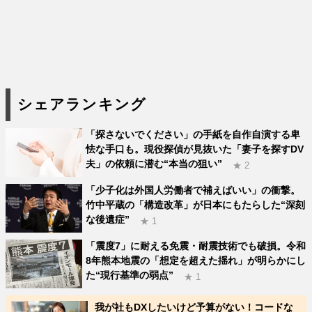
シェアランキング
「探さないでください」の手紙を自作自演する卑
怯な手口も。現役探偵が見抜いた「妻子を探すDV
夫」の依頼に潜む“本当の狙い”
★ 2
「少子化は外国人労働者で補えばいい」の衝撃。
竹中平蔵の「構造改革」が日本にもたらした“深刻
な後遺症”
★ 1
「震度7」に耐える免震・耐震技術でも破損。令和
8年熊本地震の「想定を超えた揺れ」が明らかにし
た“現行基準の弱点”
★ 1
我が社もDXしたいけど予算がない！コードな