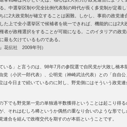
る。中選挙区制や完全比例代表制の時代が長く多党制が定着し
ちに2大政党制が確立することは困難。しかし、事前の政党連
した上で全小選挙区で候補者を統一できれば、機能的には2大
権者が政権選択をすることが可能になる。このイタリアの政党
に最も欠けているものである。
花伝社 2009年刊）
ている」と言うのは、98年7月の参院選で自民党が大敗し橋本
由党（小沢一郎代表）、公明党（神崎武法代表）との「自自公
立は今日まで続いているのに対し、野党側にはそういう政党連
の下でも野党第一党の単独過半数獲得ということは起こり得るの
が、それはむしろ稀というか偶然の重なり合いのような形でし
党連合を組んで政権交代を期すのが本筋ということです。