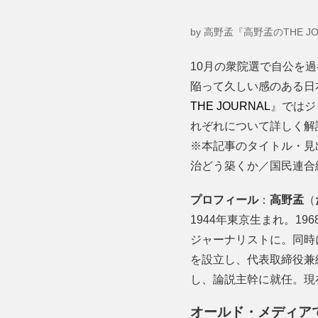
by 高野孟『高野孟のTHE JO
10月の衆院選で自公を
陥って久しい感のある日
THE JOURNAL
』ではジ
れぞれについて詳しく解
※本記事のタイトル・見
治どう築くか／国民連合
プロフィール
：
高野孟
（
1944年東京生まれ。1
ジャーナリストに。同時
を設立し、代表取締役兼編
し、論説主幹に就任。現
オールド・メディア