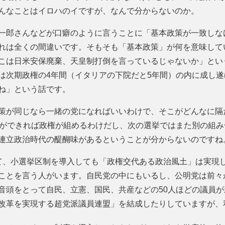
んなことはイロハのイですが、なんで分からないのか。
一郎さんなどが口癖のように言うことに「基本政策が一致しな
れは全くの間違いです。そもそも「基本政策」が何を意味して
こは日米安保廃棄、天皇制打倒を言っているじゃないか」とい
は次期政権の4年間（イタリアの下院だと5年間）の内に成し
ね」という話です。
策が同じなら一緒の党になればいいわけで、そこがどんなに隔
意ができれば政権が組めるわけだし、次の選挙ではまた別の組
連立政治時代の醍醐味があるということが分からないのですね
て、小選挙区制を導入しても「政権交代ある政治風土」は実現
ことを言う人がいます。自民党の中にもいるし、公明党は前々
音頭をとって自民、立憲、国民、共産などの50人ほどの議員
改革を実現する超党派議員連盟」を結成したりしていますが、