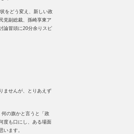
現状をどう変え、新しい政
民党副総裁、孫崎享東ア
討論冒頭に20分余りスピ
りませんが、とりあえず
。何の旗かと言うと「政
何度も口にし、ある場面
思います。