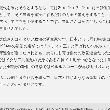
交代を果たそうとするなら、道は2つに1つで、1つには単独過
として、その当選を確実にするだけの万全の備えをすること。
本化して与党を圧倒することです。野田さんはそのどちらにも
ぎませんでした。
房雄さんはイタリア政治の研究家です。日本とほぼ同じ時期に
1994年の最初の選挙では「メディア王」と呼ばれたベルルス
守連合が勝ったけれども、余りにも寄せ集めの政党連合だった
挙ではイタリア共産党の後身である左翼民主党が中心となった中
また4年後の3回目の選挙ではベルルスコーニが再び返り咲いた
ベラル側も政党連合を組んで、日本と同じような選挙制度の下
行ったのがイタリアです。
選挙戦略は何かといえば、核心は2大勢力が政党連合によって