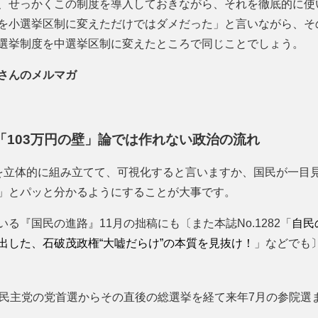
、せっかくこの制度を導入しておきながら、それを徹底的に使
を小選挙区制に変えただけではダメだった」と言いながら、そ
選挙制度を中選挙区制に変えたところで同じことでしょう。
さんのメルマガ
「103万円の壁」論では作れない政治の流れ
を立体的に組み立てて、可視化すると言いますか、国民が一目
」とパッと分かるようにすることが大事です。
る『国民の進路』11月の拙稿にも〔また本誌No.1282「
自民
出した、石破茂政権“大嘘だらけ”の本質を見抜け！
」などでも
憲民主党の党首選からその直後の総選挙を経て来年7月の参院選