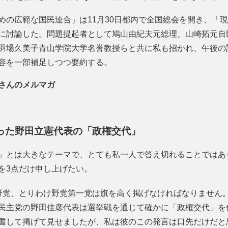
めの広範な国民連合」は11月30日都内で全国総会を開き、「
に討論した。問題提起者として鳩山由紀夫元総理、山崎拓元自
羽場久美子青山学院大学名誉教授らと共に私も招かれ、午後の
容を一部補足しつつ要約する。
さんのメルマガ
った野田立憲代表の「政権交代」
」とは大きなテーマで、とても私一人で答え切れることではあ
を3点だけ申し上げたい。
野党、とりわけ野党第一党は旗を高く掲げなければなりません
民主党の野田佳彦代表は選挙戦を通じて確かに「政権交代」を
書して掲げて見せましたが、私は彼のこの発言は口先だけだと