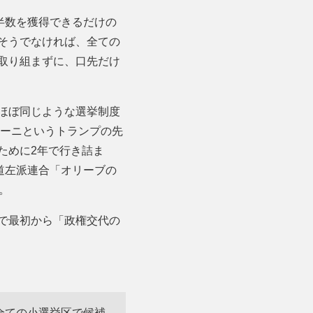
半数を獲得できるだけの
そうでなければ、全ての
取り組まずに、口先だけ
ほぼ同じような選挙制度
コーニというトランプの先
ために2年で行き詰ま
道左派連合「オリーブの
。
で最初から「政権交代の
全ての小選挙区で候補