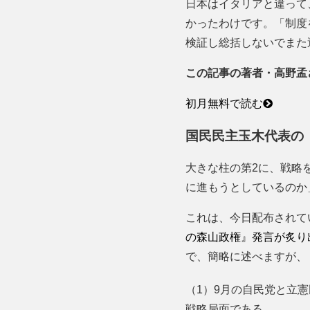
日本はイタリアと違って
かったわけです。「制度
検証し総括しないでまた
この記事の著者・高野孟
初月無料で読む
国民民主玉木代表の
大きな柱の第2に、戦略
に進もうとしているのか
これは、今日配布されてい
の森山政権』発言が炙り
で、簡略に述べますが、
（1）9月の自民党と立
戦略局面である。