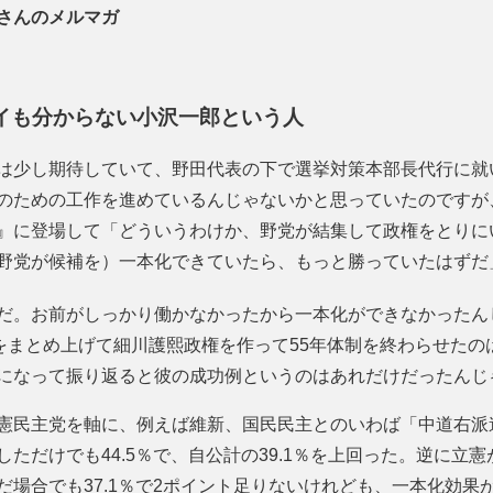
さんのメルマガ
イも分からない小沢一郎という人
は少し期待していて、野田代表の下で選挙対策本部長代行に就
のための工作を進めているんじゃないかと思っていたのですが
』に登場して「どういうわけか、野党が結集して政権をとりに
野党が候補を）一本化できていたら、もっと勝っていたはずだ
だ。お前がしっかり働かなかったから一本化ができなかったん
派をまとめ上げて細川護熙政権を作って55年体制を終わらせた
になって振り返ると彼の成功例というのはあれだけだったんじ
憲民主党を軸に、例えば維新、国民民主とのいわば「中道右派
ただけでも44.5％で、自公計の39.1％を上回った。逆に立
だ場合でも37.1％で2ポイント足りないけれども、一本化効果