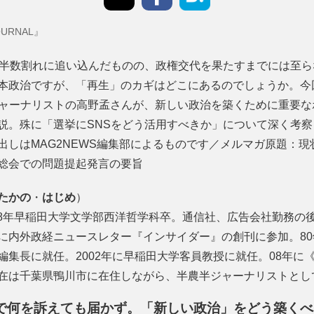
URNAL』
過半数割れに追い込んだものの、政権交代を果たすまでには至
本政治ですが、「再生」のカギはどこにあるのでしょうか。今
ャーナリストの高野孟さんが、新しい政治を築くために重要な
説。殊に「選挙にSNSをどう活用すべきか」について深く考察
出しはMAG2NEWS編集部によるものです／メルマガ原題：
総会での問題提起発言の要旨
たかの
・
はじめ
）
968年早稲田大学文学部西洋哲学科卒。通信社、広告会社勤務の後
に内外政経ニュースレター『インサイダー』の創刊に参加。8
集長に就任。2002年に早稲田大学客員教授に就任。08年に《TH
在は千葉県鴨川市に在住しながら、半農半ジャーナリストとし
で何を訴えても届かず。「新しい政治」をどう築くべ