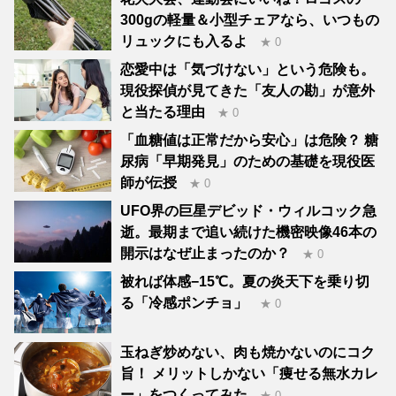
300gの軽量＆小型チェアなら、いつもの
リュックにも入るよ
★ 0
恋愛中は「気づけない」という危険も。
現役探偵が見てきた「友人の勘」が意外
と当たる理由
★ 0
「血糖値は正常だから安心」は危険？ 糖
尿病「早期発見」のための基礎を現役医
師が伝授
★ 0
UFO界の巨星デビッド・ウィルコック急
逝。最期まで追い続けた機密映像46本の
開示はなぜ止まったのか？
★ 0
被れば体感−15℃。夏の炎天下を乗り切
る「冷感ポンチョ」
★ 0
玉ねぎ炒めない、肉も焼かないのにコク
旨！ メリットしかない「痩せる無水カレ
ー」をつくってみた
★ 0