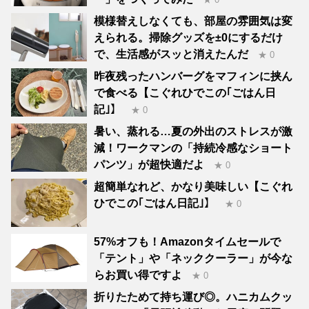
模様替えしなくても、部屋の雰囲気は変
えられる。掃除グッズを±0にするだけ
で、生活感がスッと消えたんだ
★ 0
昨夜残ったハンバーグをマフィンに挟ん
で食べる【こぐれひでこの｢ごはん日
記｣】
★ 0
暑い、蒸れる…夏の外出のストレスが激
減！ワークマンの「持続冷感なショート
パンツ」が超快適だよ
★ 0
超簡単なれど、かなり美味しい【こぐれ
ひでこの｢ごはん日記｣】
★ 0
57%オフも！Amazonタイムセールで
「テント」や「ネッククーラー」が今な
らお買い得ですよ
★ 0
折りたためて持ち運び◎。ハニカムクッ