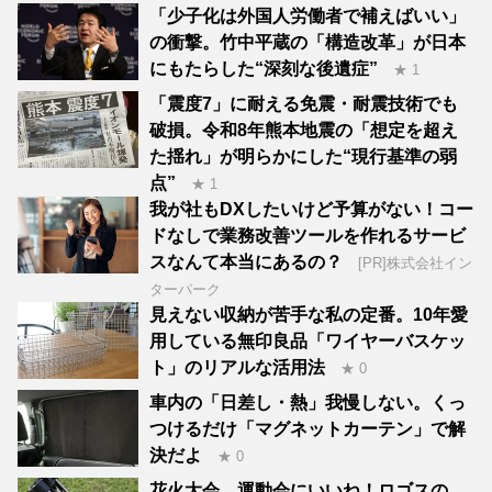
「少子化は外国人労働者で補えばいい」
の衝撃。竹中平蔵の「構造改革」が日本
にもたらした“深刻な後遺症”
★ 1
「震度7」に耐える免震・耐震技術でも
破損。令和8年熊本地震の「想定を超え
た揺れ」が明らかにした“現行基準の弱
点”
★ 1
我が社もDXしたいけど予算がない！コー
ドなしで業務改善ツールを作れるサービ
スなんて本当にあるの？
[PR]株式会社イン
ターパーク
見えない収納が苦手な私の定番。10年愛
用している無印良品「ワイヤーバスケッ
ト」のリアルな活用法
★ 0
車内の「日差し・熱」我慢しない。くっ
つけるだけ「マグネットカーテン」で解
決だよ
★ 0
花火大会、運動会にいいね！ロゴスの