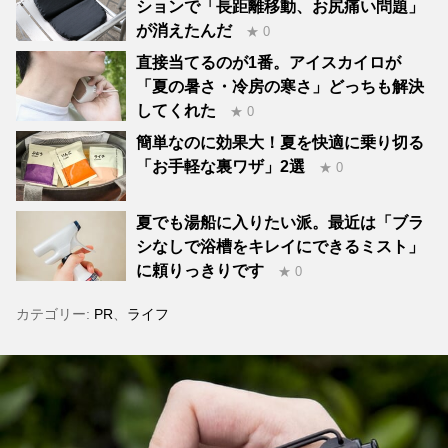
ションで「長距離移動、お尻痛い問題」
が消えたんだ
★ 0
直接当てるのが1番。アイスカイロが
「夏の暑さ・冷房の寒さ」どっちも解決
してくれた
★ 0
簡単なのに効果大！夏を快適に乗り切る
「お手軽な裏ワザ」2選
★ 0
夏でも湯船に入りたい派。最近は「ブラ
シなしで浴槽をキレイにできるミスト」
に頼りっきりです
★ 0
カテゴリー:
PR
、
ライフ