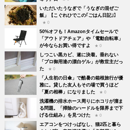
いただいたうなぎで「うなぎの混ぜご
飯」【こぐれひでこの｢ごはん日記｣】
★ 0
50%オフも！Amazonタイムセールで
「アウトドアチェア」や「電動自転車」
が今ならお買い得ですよ
★ 0
しつこい黒カビ、遂に決着。垂れない
「プロ御用達の漂白ゲル」が救世主だっ
た
★ 0
「人生初の日傘」で酷暑の箱根旅行が優
雅に。貸した友人もその場で買うほど
「夏の相棒」になりました
★ 0
洗濯機の排水ホース周りにホコリが溜ま
る問題。「掃除のハードルを限界まで下
げる仕組み」を見つけた
★ 0
エアコンをつけっぱなし、猫2匹と暮ら