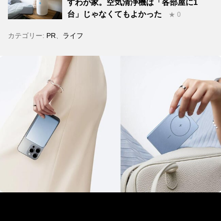
すわが家。空気清浄機は「各部屋に1
台」じゃなくてもよかった
★ 0
カテゴリー:
PR
、
ライフ