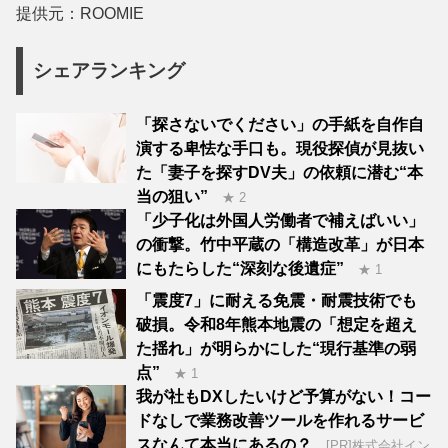
提供元：ROOMIE
シェアランキング
「探さないでください」の手紙を自作自
演する卑怯な手口も。現役探偵が見抜い
た「妻子を探すDV夫」の依頼に潜む“本
当の狙い”
★ 2
「少子化は外国人労働者で補えばいい」
の衝撃。竹中平蔵の「構造改革」が日本
にもたらした“深刻な後遺症”
★ 1
「震度7」に耐える免震・耐震技術でも
破損。令和8年熊本地震の「想定を超え
た揺れ」が明らかにした“現行基準の弱
点”
★ 1
我が社もDXしたいけど予算がない！コー
ドなしで業務改善ツールを作れるサービ
スなんて本当にあるの？
[PR]株式会社イン