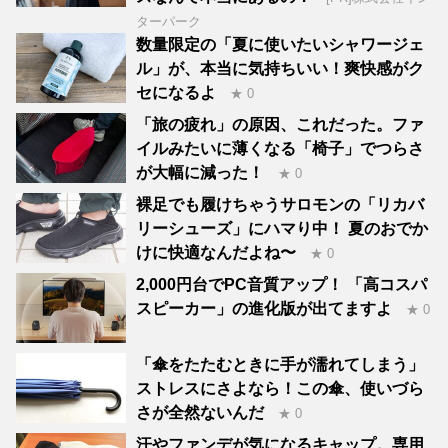
ターパーク
数量限定の「夏に使いたいシャワージェ
ル」が、本当に気持ちいい！爽快感がク
セになるよ
★ 0
「旅の疲れ」の原因、これだった。ファ
イルみたいに薄くなる「椅子」でつらさ
が大幅に減った！
★ 0
裸足でも履けちゃうサロモンの「リカバ
リーシューズ」にハマり中！ 夏のおでか
けに快適なんだよね〜
★ 0
2,000円台でPC音質アップ！ 「高コスパ
スピーカー」の進化版が出てますよ
★ 0
「傘をたたむときに手が濡れてしまう」
ストレスにさよなら！この傘、使いづら
さが全然ないんだ
★ 0
汗やファンデが気になるキャップ。専用