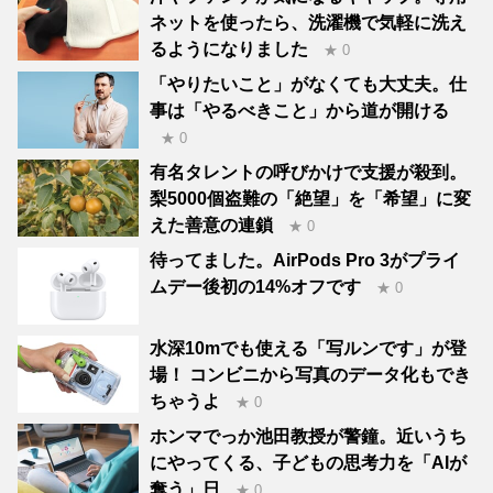
ネットを使ったら、洗濯機で気軽に洗え
るようになりました
★ 0
「やりたいこと」がなくても大丈夫。仕
事は「やるべきこと」から道が開ける
★ 0
有名タレントの呼びかけで支援が殺到。
梨5000個盗難の「絶望」を「希望」に変
えた善意の連鎖
★ 0
待ってました。AirPods Pro 3がプライ
ムデー後初の14%オフです
★ 0
水深10mでも使える「写ルンです」が登
場！ コンビニから写真のデータ化もでき
ちゃうよ
★ 0
ホンマでっか池田教授が警鐘。近いうち
にやってくる、子どもの思考力を「AIが
奪う」日
★ 0