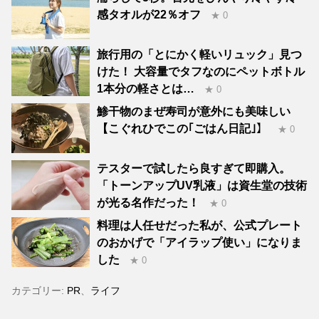
感タオルが22％オフ
★ 0
旅行用の「とにかく軽いリュック」見つ
けた！ 大容量でタフなのにペットボトル
1本分の軽さとは…
★ 0
鯵干物のまぜ寿司が意外にも美味しい
【こぐれひでこの｢ごはん日記｣】
★ 0
テスターで試したら良すぎて即購入。
「トーンアップUV乳液」は資生堂の技術
が光る名作だった！
★ 0
料理は人任せだった私が、公式プレート
のおかげで「アイラップ使い」になりま
した
★ 0
カテゴリー:
PR
、
ライフ