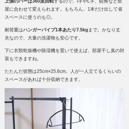
上側のバーは360度回転
するので、I字やL字、鋭角など部
屋に合わせて変えられます。もちろん、1本だけ出して省
スペースに使うのも◎。
耐荷重は
ハンガーパイプ1本あたり7.5kg
まで。かなり丈
夫なので、大量の洗濯物も安心です。
下に衣類乾燥機や除湿機を置いて使えば、部屋干し臭の対
策もできますね。
たたんだ状態は25cm×25.6cm。人が一人立てるくらいの
スペースがあれば十分収納できます。