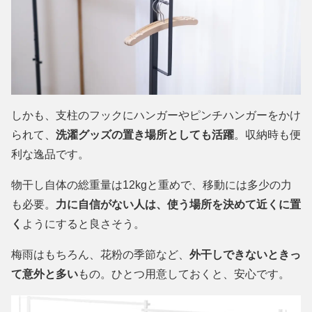
しかも、支柱のフックにハンガーやピンチハンガーをかけ
られて、
洗濯グッズの置き場所としても活躍
。収納時も便
利な逸品です。
物干し自体の総重量は12kgと重めで、移動には多少の力
も必要。
力に自信がない人は、使う場所を決めて近くに置
く
ようにすると良さそう。
梅雨はもちろん、花粉の季節など、
外干しできないときっ
て意外と多い
もの。ひとつ用意しておくと、安心です。