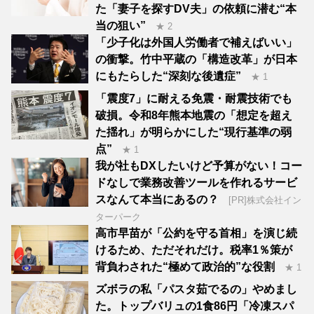
た「妻子を探すDV夫」の依頼に潜む“本
当の狙い”
★ 2
「少子化は外国人労働者で補えばいい」
の衝撃。竹中平蔵の「構造改革」が日本
にもたらした“深刻な後遺症”
★ 1
「震度7」に耐える免震・耐震技術でも
破損。令和8年熊本地震の「想定を超え
た揺れ」が明らかにした“現行基準の弱
点”
★ 1
我が社もDXしたいけど予算がない！コー
ドなしで業務改善ツールを作れるサービ
スなんて本当にあるの？
[PR]株式会社イン
ターパーク
高市早苗が「公約を守る首相」を演じ続
けるため、ただそれだけ。税率1％策が
背負わされた“極めて政治的”な役割
★ 1
ズボラの私「パスタ茹でるの」やめまし
た。トップバリュの1食86円「冷凍スパ