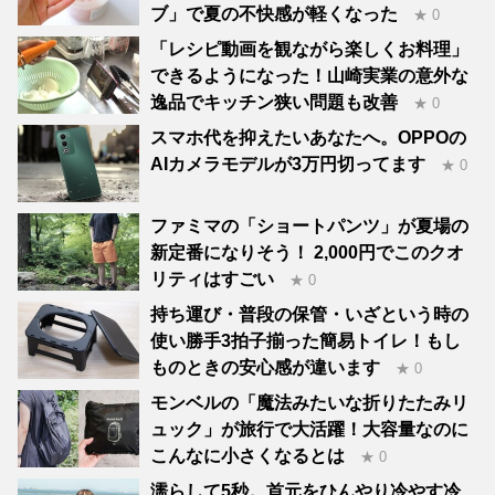
ブ」で夏の不快感が軽くなった
★ 0
「レシピ動画を観ながら楽しくお料理」
できるようになった！山崎実業の意外な
逸品でキッチン狭い問題も改善
★ 0
スマホ代を抑えたいあなたへ。OPPOの
AIカメラモデルが3万円切ってます
★ 0
ファミマの「ショートパンツ」が夏場の
新定番になりそう！ 2,000円でこのクオ
リティはすごい
★ 0
持ち運び・普段の保管・いざという時の
使い勝手3拍子揃った簡易トイレ！もし
ものときの安心感が違います
★ 0
モンベルの「魔法みたいな折りたたみリ
ュック」が旅行で大活躍！大容量なのに
こんなに小さくなるとは
★ 0
濡らして5秒。首元をひんやり冷やす冷