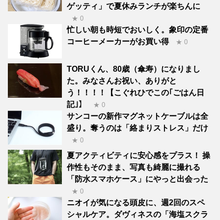
ゲッティ」で夏休みランチが楽ちんに
★ 0
忙しい朝も時短でおいしく。象印の定番
コーヒーメーカーがお買い得
★ 0
TORUくん、80歳（傘寿）になりまし
た。みなさんお祝い、ありがと
う！！！！【こぐれひでこの｢ごはん日
記｣】
★ 0
サンコーの新作マグネットケーブルは全
盛り。奪うのは「絡まりストレス」だけ
★ 0
夏アクティビティに安心感をプラス！ 操
作性もそのまま、写真も綺麗に撮れる
「防水スマホケース」にやっと出会った
★ 0
ニオイが気になる頭皮に、週2回のスペ
シャルケア。ダヴィネスの「海塩スクラ