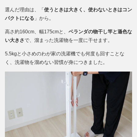
選んだ理由は、「
使うときは大きく、使わないときはコン
パクトになる
」から。
高さ約160cm、幅175cmと、
ベランダの物干し竿と遜色な
い大きさ
で、溜まった洗濯物を一度に干せます。
5.5kgと小さめのわが家の洗濯機でも何度も回すことな
く、洗濯物を溜めない習慣が身につきました。