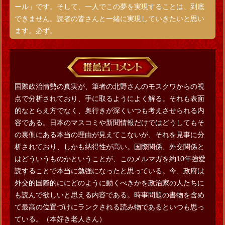
ール」です。そして、一人でこの夢を実現することは、到底
できません。読者の皆さんと一緒に実現していきたいと思い
ます。必ず。
国際政治情勢の真実が、筆者の北野さんのモスクワからの視
点で分析されており、手に取るようによく解る。それも表面
的なとらえ方でなく、奥行きが深くいつも考えさせられる内
容である。日本のマスコミや新聞情報だけではどうしてもそ
の裏側にある本当の理由が見えてこないが、それを見事に分
析されており、しかも納得性が高い。国際関係、外交関係と
はどういうものかということが、このメルマガを約10年強愛
読することで本当に勉強になったと思っている。今、政府は
外交的国際的ににどのように動くべきかを政治家の人たちに
も読んで欲しいと思える内容である。時事問題の書物を含め
て最高の位置づけにランクされる読み物であるといつも思っ
ている。（本好き老人さん）