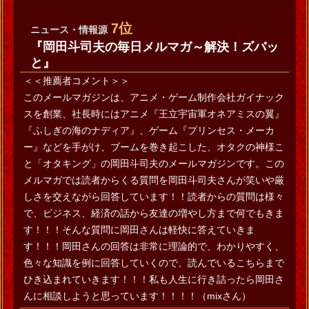
7位
ニュース・情報源
『岡田斗司夫の毎日メルマガ～解決！ズバッ
と』
＜＜推薦者コメント＞＞
このメールマガジンは、アニメ・ゲーム制作会社ガイナック
スを創業、社長時にはアニメ『王立宇宙軍オネアミスの翼』
『ふしぎの海のナディア』、ゲーム『プリンセス・メーカ
ー』などを手がけ、ブームを巻き起こした、オタクの神様こ
と「オタキング」の岡田斗司夫のメールマガジンです。この
メルマガでは読者からくる質問を岡田斗司夫さんが笑いや厳
しさを交えながら回答しています！！読者からの質問は様々
で、ビジネス、経済の話から友達の増やし方まで何でもきま
す！！！そんな質問に岡田さんは軽快に答えていきま
す！！！岡田さんの回答は非常に理論的で、わかりやすく、
色々な知識を例に回答していくので、読んでいるこちらまで
ひき込まれていきます！！！私も人生に行き詰ったら岡田さ
んに相談しようと思っています！！！！（mixさん）