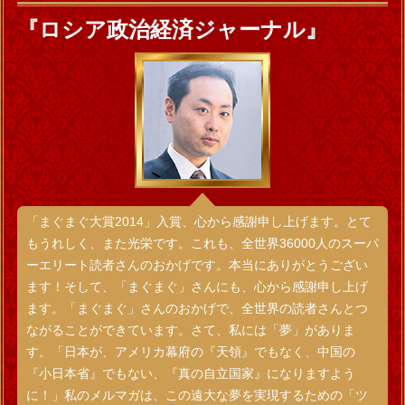
『ロシア政治経済ジャーナル』
「まぐまぐ大賞2014」入賞、心から感謝申し上げます。とて
もうれしく、また光栄です。これも、全世界36000人のスーパ
ーエリート読者さんのおかげです。本当にありがとうござい
ます！そして、「まぐまぐ」さんにも、心から感謝申し上げ
ます。「まぐまぐ」さんのおかげで、全世界の読者さんとつ
ながることができています。さて、私には「夢」がありま
す。「日本が、アメリカ幕府の『天領』でもなく、中国の
『小日本省』でもない、『真の自立国家』になりますよう
に！」私のメルマガは、この遠大な夢を実現するための「ツ