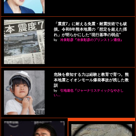
「震度7」に耐える免震・耐震技術でも破
損。令和8年熊本地震の「想定を超えた揺
れ」が明らかにした“現行基準の弱点”
by
冷泉彰彦『冷泉彰彦のプリンストン通信』
危険を察知する力は経験と教育で育つ。熊
本地震とイオンモール爆発事故が残した教
訓
by
引地達也『ジャーナリスティックなやさし
い…