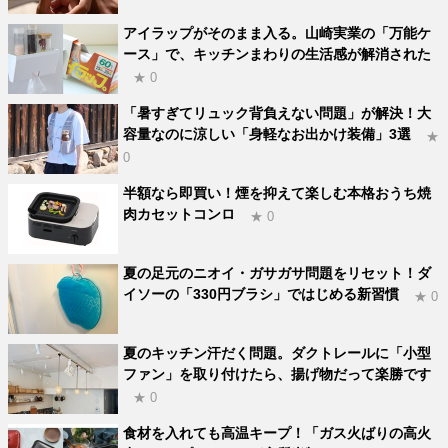
アイラップがそのまま入る。山崎実業の「万能ケ
ース」で、キッチンまわりの生活感が解消された
★ 0
「暑すぎてリュック背負えない問題」が解決！大
容量なのに涼しい「身軽なお出かけ装備」3選
★
0
半額なら即買い！煙を抑えて楽しむ本格おうち焼
肉カセットコンロ
★ 0
夏の足元のニオイ・ガサガサ問題をリセット！ダ
イソーの「330円ブラシ」ではじめる新習慣
★ 0
夏のキッチン汗だく問題。ダクトレールに「小型
ファン」を取り付けたら、揚げ物だって楽勝です
★ 0
食材を入れても高温キープ！「ガス火ばりの高火