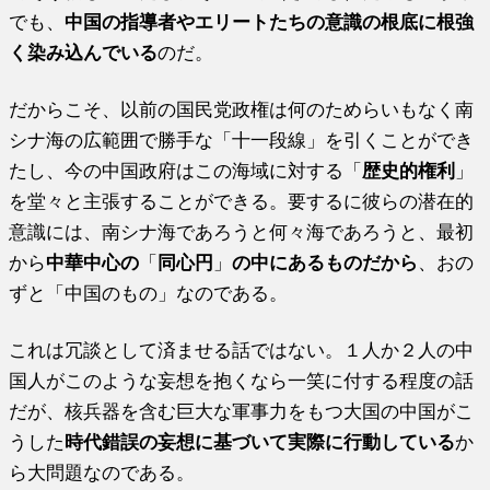
でも、
中国の指導者やエリートたちの意識の根底に根強
く染み込んでいる
のだ。
だからこそ、以前の国民党政権は何のためらいもなく南
シナ海の広範囲で勝手な「十一段線」を引くことができ
たし、今の中国政府はこの海域に対する「
歴史的権利
」
を堂々と主張することができる。要するに彼らの潜在的
意識には、南シナ海であろうと何々海であろうと、最初
から
中華中心の
「
同心円
」
の中にあるものだから
、おの
ずと「中国のもの」なのである。
これは冗談として済ませる話ではない。１人か２人の中
国人がこのような妄想を抱くなら一笑に付する程度の話
だが、核兵器を含む巨大な軍事力をもつ大国の中国がこ
うした
時代錯誤の妄想に基づいて実際に行動している
か
ら大問題なのである。