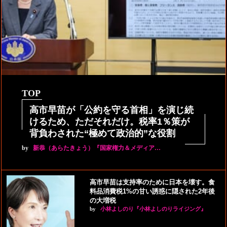
TOP
高市早苗が「公約を守る首相」を演じ続
けるため、ただそれだけ。税率1％策が
背負わされた“極めて政治的”な役割
by
新恭（あらたきょう）『国家権力＆メディア…
高市早苗は支持率のために日本を壊す。食
料品消費税1%の甘い誘惑に隠された2年後
の大増税
by
小林よしのり『小林よしのりライジング』