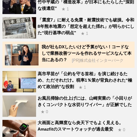
竹中平蔵の「構造改革」が日本にもたらした“深刻
な後遺症”
★ 1
「震度7」に耐える免震・耐震技術でも破損。令和
8年熊本地震の「想定を超えた揺れ」が明らかにし
た“現行基準の弱点”
★ 1
我が社もDXしたいけど予算がない！コードな
しで業務改善ツールを作れるサービスなんて本
当にあるの？
[PR]株式会社インターパーク
高市早苗が「公約を守る首相」を演じ続けるた
め、ただそれだけ。税率1％策が背負わされた“極
めて政治的”な役割
★ 1
お風呂掃除の仕上げには、山崎実業の「小回りが
きくコンパクトな水切りワイパー」が正解でした
★ 0
大画面と高輝度なら炎天下でもよく見える。
Amazfitのスマートウォッチが過去最安
★ 0