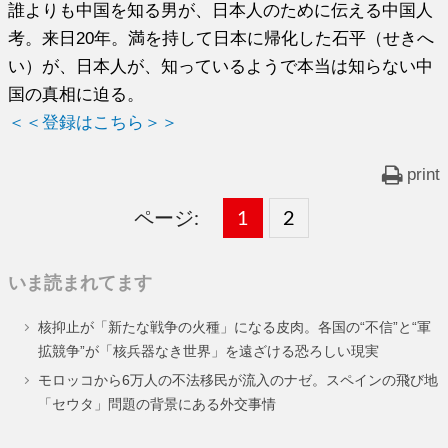
誰よりも中国を知る男が、日本人のために伝える中国人
考。来日20年。満を持して日本に帰化した石平（せきへ
い）が、日本人が、知っているようで本当は知らない中
国の真相に迫る。
＜＜登録はこちら＞＞
print
ページ:
固
1
固
2
,
定
定
いま読まれてます
ペ
ペ
核抑止が「新たな戦争の火種」になる皮肉。各国の“不信”と“軍
ー
ー
拡競争”が「核兵器なき世界」を遠ざける恐ろしい現実
ジ
ジ
モロッコから6万人の不法移民が流入のナゼ。スペインの飛び地
「セウタ」問題の背景にある外交事情