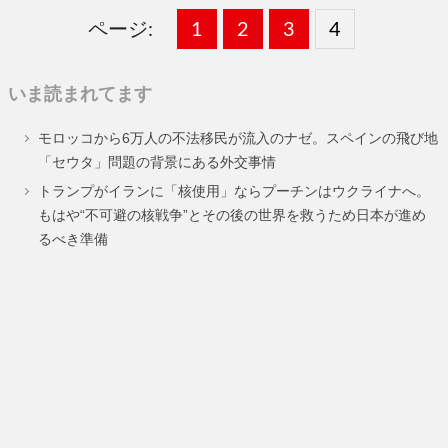
ページ:
固
1
固
2
,
固
3
,
固
4
,
定
定
定
定
いま読まれてます
ペ
ペ
ペ
ペ
モロッコから6万人の不法移民が流入のナゼ。スペインの飛び地
ー
ー
ー
ー
「セウタ」問題の背景にある外交事情
ジ
ジ
ジ
ジ
トランプがイランに「核使用」ならプーチンはウクライナへ。
もはや“不可避の核戦争”とその後の世界を救うため日本が進め
るべき準備