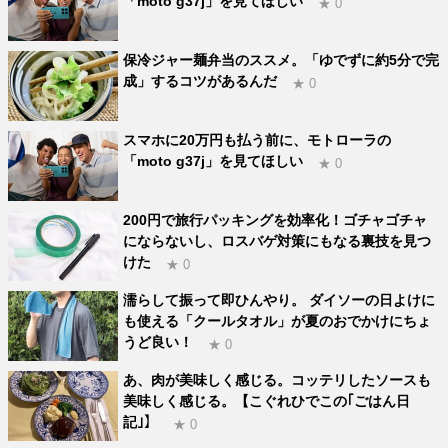
「moto g37j」を見てほしい
★ 0
保冷ジャー麺弁当のススメ。「ゆでずに約5分で完
成」するコツがあるんだ
★ 0
スマホに20万円も払う前に、モトローラの
「moto g37j」を見てほしい
★ 0
200円で旅行パッキングを効率化！ゴチャゴチャ
にならないし、ロスバゲ対策にもなる裏技を見つ
けた
★ 0
濡らして振って即ひんやり。 ダイソーの日よけに
も使える「クールタオル」が夏のおでかけにちょ
うど良い！
★ 0
あ、肉が美味しく感じる。コッテリしたソースも
美味しく感じる。【こぐれひでこの｢ごはん日
記｣】
★ 0