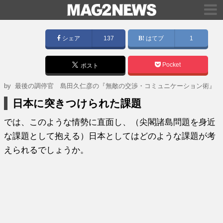
シェア
137
はてブ
1
Pocket
ポスト
by
最後の調停官 島田久仁彦の『無敵の交渉・コミュニケーション術』
日本に突きつけられた課題
では、このような情勢に直面し、（尖閣諸島問題を身近
な課題として抱える）日本としてはどのような課題が考
えられるでしょうか。