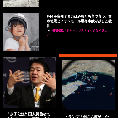
危険を察知する力は経験と教育で育つ。熊
本地震とイオンモール爆発事故が残した教
訓
by
引地達也『ジャーナリスティックなやさし
い…
「少子化は外国人労働者で
トランプ「弱さの露呈」か