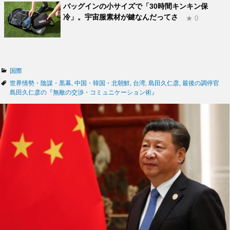
バッグインの小サイズで「30時間キンキン保
冷」。宇宙服素材が鍵なんだってさ
★ 0
カ
国際
テ
タ
世界情勢・陰謀・黒幕
,
中国・韓国・北朝鮮
,
台湾
,
島田久仁彦
,
最後の調停官
ゴ
グ
島田久仁彦の『無敵の交渉・コミュニケーション術』
リ
ー