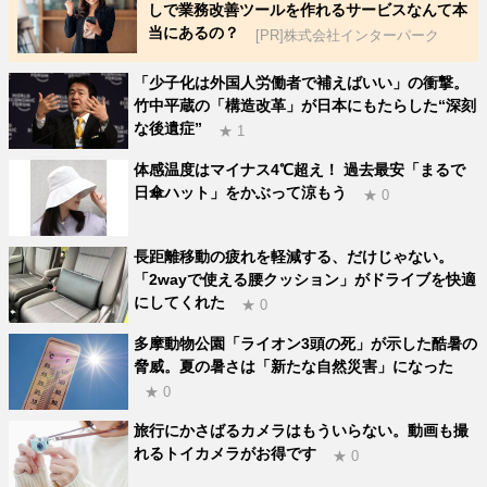
しで業務改善ツールを作れるサービスなんて本
当にあるの？
[PR]株式会社インターパーク
「少子化は外国人労働者で補えばいい」の衝撃。
竹中平蔵の「構造改革」が日本にもたらした“深刻
な後遺症”
★ 1
体感温度はマイナス4℃超え！ 過去最安「まるで
日傘ハット」をかぶって涼もう
★ 0
長距離移動の疲れを軽減する、だけじゃない。
「2wayで使える腰クッション」がドライブを快適
にしてくれた
★ 0
多摩動物公園「ライオン3頭の死」が示した酷暑の
脅威。夏の暑さは「新たな自然災害」になった
★ 0
旅行にかさばるカメラはもういらない。動画も撮
れるトイカメラがお得です
★ 0