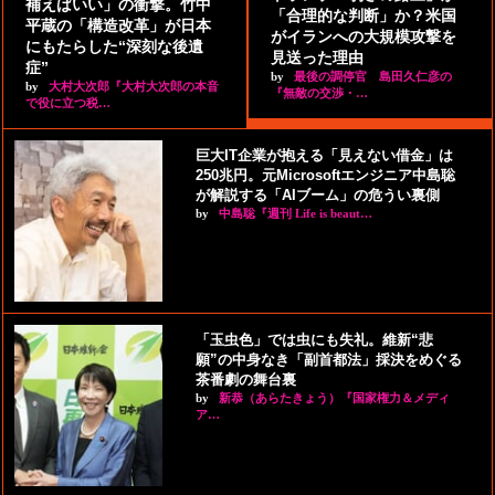
補えばいい」の衝撃。竹中
「合理的な判断」か？米国
平蔵の「構造改革」が日本
がイランへの大規模攻撃を
にもたらした“深刻な後遺
見送った理由
症”
by
最後の調停官 島田久仁彦の
by
大村大次郎『大村大次郎の本音
『無敵の交渉・…
で役に立つ税…
巨大IT企業が抱える「見えない借金」は
250兆円。元Microsoftエンジニア中島聡
が解説する「AIブーム」の危うい裏側
by
中島聡『週刊 Life is beaut…
「玉虫色」では虫にも失礼。維新“悲
願”の中身なき「副首都法」採決をめぐる
茶番劇の舞台裏
by
新恭（あらたきょう）『国家権力＆メディ
ア…