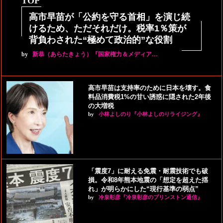
TOP
高市早苗が「公約を守る首相」を演じ続
けるため、ただそれだけ。税率1％策が
背負わされた“極めて政治的”な役割
by
新恭（あらたきょう）『国家権力＆メディア…
高市早苗は支持率のために日本を壊す。食
料品消費税1%の甘い誘惑に隠された2年後
の大増税
by
小林よしのり『小林よしのりライジング』
「震度7」に耐える免震・耐震技術でも破
損。令和8年熊本地震の「想定を超えた揺
れ」が明らかにした“現行基準の弱点”
by
冷泉彰彦『冷泉彰彦のプリンストン通信』