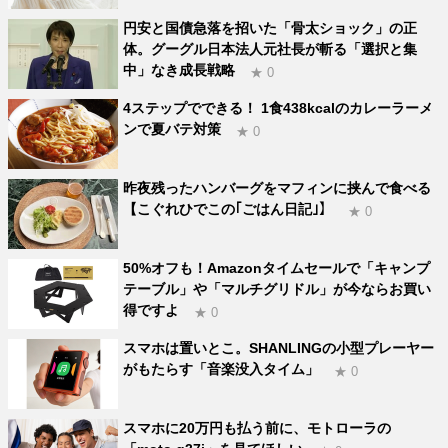
円安と国債急落を招いた「骨太ショック」の正
体。グーグル日本法人元社長が斬る「選択と集
中」なき成長戦略
★ 0
4ステップでできる！ 1食438kcalのカレーラーメ
ンで夏バテ対策
★ 0
昨夜残ったハンバーグをマフィンに挟んで食べる
【こぐれひでこの｢ごはん日記｣】
★ 0
50%オフも！Amazonタイムセールで「キャンプ
テーブル」や「マルチグリドル」が今ならお買い
得ですよ
★ 0
スマホは置いとこ。SHANLINGの小型プレーヤー
がもたらす「音楽没入タイム」
★ 0
スマホに20万円も払う前に、モトローラの