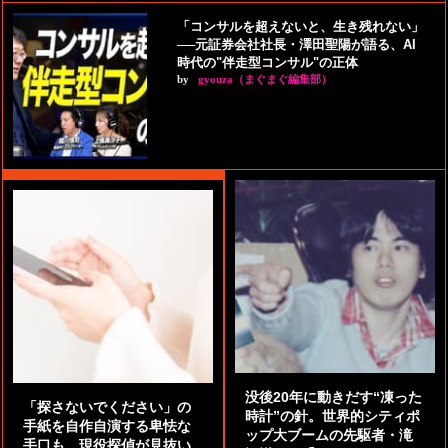
「コンサルを超えないと、生き残れない」
──元証券会社社長・澤田聖陽が語る、AI
時代の"伴走型コンサル"の正体
by
gyouza（まぐまぐ編集部）
没後20年に動きだす“凍った
「探さないでください」の
時計”の針。世界的シティポ
手紙を自作自演する卑怯な
ップ大ブームの先駆者・滝
手口も。現役探偵が見抜い