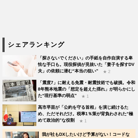
シェアランキング
「探さないでください」の手紙を自作自演する卑
怯な手口も。現役探偵が見抜いた「妻子を探すDV
夫」の依頼に潜む“本当の狙い”
★ 2
「震度7」に耐える免震・耐震技術でも破損。令和
8年熊本地震の「想定を超えた揺れ」が明らかにし
た“現行基準の弱点”
★ 1
高市早苗が「公約を守る首相」を演じ続けるた
め、ただそれだけ。税率1％策が背負わされた“極
めて政治的”な役割
★ 1
我が社もDXしたいけど予算がない！コードな