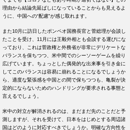
理由から結論先延ばしになっていることからも見えるよ
うに、中国への“配慮”が感じ取れます。
また10月に訪日したポンペオ国務長官と菅総理が会談し
たことを受け、11月には王毅外相とも会談する運びにな
っており、これは菅政権と外務省が非常にデリケートな
バランスを保ちつつ、米中間でのシーソーゲームを繰り
広げています。ちょっとした偶発的な出来事を引き金に
してこのバランスは容易に崩れることになるでしょうか
ら、適度な緊張感を中国との間で保ちつつも、亀裂が決
定的にならないためのハンドリングが要求される事態と
言えるでしょう。
米中の対立が解消されるのは、まだまだ先のことだと予
測しますが、それを受けて、日本をはじめとする周辺諸
国はどのように対応すべきでしょうか。明確な方向性を