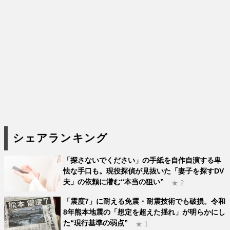
シェアランキング
「探さないでください」の手紙を自作自演する卑
怯な手口も。現役探偵が見抜いた「妻子を探すDV
夫」の依頼に潜む“本当の狙い”
★ 2
「震度7」に耐える免震・耐震技術でも破損。令和
8年熊本地震の「想定を超えた揺れ」が明らかにし
た“現行基準の弱点”
★ 1