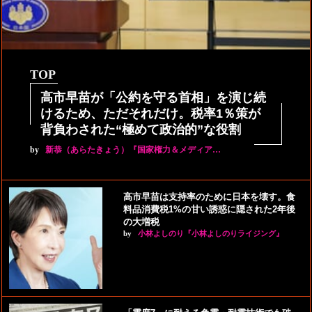
TOP
高市早苗が「公約を守る首相」を演じ続
けるため、ただそれだけ。税率1％策が
背負わされた“極めて政治的”な役割
by
新恭（あらたきょう）『国家権力＆メディア…
高市早苗は支持率のために日本を壊す。食
料品消費税1%の甘い誘惑に隠された2年後
の大増税
by
小林よしのり『小林よしのりライジング』