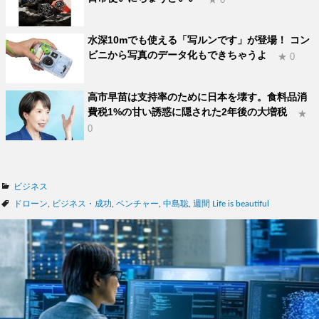
水深10mでも使える「写ルンです」が登場！ コン
ビニから写真のデータ化もできちゃうよ
★ 0
高市早苗は支持率のために日本を壊す。食料品消
費税1%の甘い誘惑に隠された2年後の大増税
★
0
カ
ビジネス
テ
タ
ドローン
,
ビジネス・成功
,
ベンチャー
,
中島聡
,
週間 Life is beautiful
ゴ
グ
リ
ー