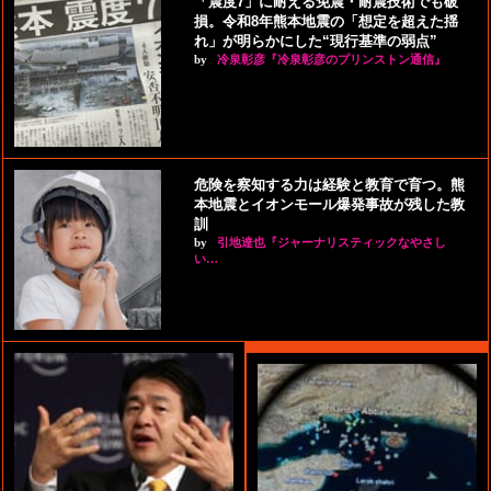
「震度7」に耐える免震・耐震技術でも破
損。令和8年熊本地震の「想定を超えた揺
れ」が明らかにした“現行基準の弱点”
by
冷泉彰彦『冷泉彰彦のプリンストン通信』
危険を察知する力は経験と教育で育つ。熊
本地震とイオンモール爆発事故が残した教
訓
by
引地達也『ジャーナリスティックなやさし
い…