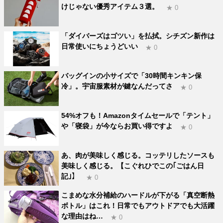
けじゃない優秀アイテム３選。
★ 0
「ダイバーズはゴツい」を払拭。シチズン新作は
日常使いにちょうどいい
★ 0
バッグインの小サイズで「30時間キンキン保
冷」。宇宙服素材が鍵なんだってさ
★ 0
54%オフも！Amazonタイムセールで「テント」
や「寝袋」が今ならお買い得ですよ
★ 0
あ、肉が美味しく感じる。コッテリしたソースも
美味しく感じる。【こぐれひでこの｢ごはん日
記｣】
★ 0
こまめな水分補給のハードルが下がる「真空断熱
ボトル」はこれ！日常でもアウトドアでも大活躍
な理由はね…
★ 0