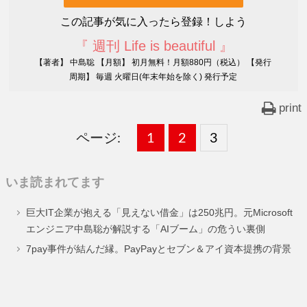
この記事が気に入ったら登録！しよう
『 週刊 Life is beautiful 』
【著者】 中島聡 【月額】 初月無料！月額880円（税込） 【発行
周期】 毎週 火曜日(年末年始を除く) 発行予定
print
ページ:
固
1
固
2
,
固
3
,
定
定
定
いま読まれてます
ペ
ペ
ペ
巨大IT企業が抱える「見えない借金」は250兆円。元Microsoft
ー
ー
ー
エンジニア中島聡が解説する「AIブーム」の危うい裏側
ジ
ジ
ジ
7pay事件が結んだ縁。PayPayとセブン＆アイ資本提携の背景