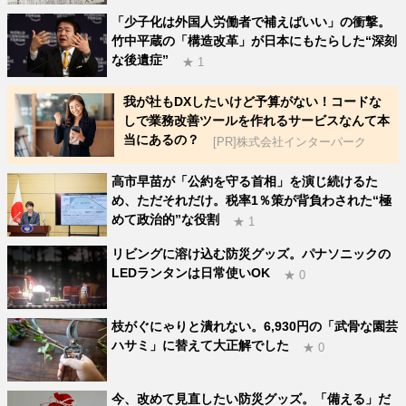
「少子化は外国人労働者で補えばいい」の衝撃。
竹中平蔵の「構造改革」が日本にもたらした“深刻
な後遺症”
★ 1
我が社もDXしたいけど予算がない！コードな
しで業務改善ツールを作れるサービスなんて本
当にあるの？
[PR]株式会社インターパーク
高市早苗が「公約を守る首相」を演じ続けるた
め、ただそれだけ。税率1％策が背負わされた“極
めて政治的”な役割
★ 1
リビングに溶け込む防災グッズ。パナソニックの
LEDランタンは日常使いOK
★ 0
枝がぐにゃりと潰れない。6,930円の「武骨な園芸
ハサミ」に替えて大正解でした
★ 0
今、改めて見直したい防災グッズ。「備える」だ