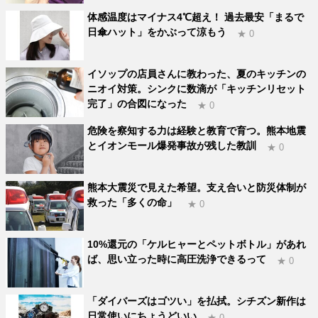
体感温度はマイナス4℃超え！ 過去最安「まるで
日傘ハット」をかぶって涼もう
★ 0
イソップの店員さんに教わった、夏のキッチンの
ニオイ対策。シンクに数滴が「キッチンリセット
完了」の合図になった
★ 0
危険を察知する力は経験と教育で育つ。熊本地震
とイオンモール爆発事故が残した教訓
★ 0
熊本大震災で見えた希望。支え合いと防災体制が
救った「多くの命」
★ 0
10%還元の「ケルヒャーとペットボトル」があれ
ば、思い立った時に高圧洗浄できるって
★ 0
「ダイバーズはゴツい」を払拭。シチズン新作は
日常使いにちょうどいい
★ 0