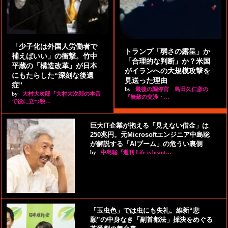
「少子化は外国人労働者で
トランプ「弱さの露呈」か
補えばいい」の衝撃。竹中
「合理的な判断」か？米国
平蔵の「構造改革」が日本
がイランへの大規模攻撃を
にもたらした“深刻な後遺
見送った理由
症”
by
最後の調停官 島田久仁彦の
by
大村大次郎『大村大次郎の本音
『無敵の交渉・…
で役に立つ税…
巨大IT企業が抱える「見えない借金」は
250兆円。元Microsoftエンジニア中島聡
が解説する「AIブーム」の危うい裏側
by
中島聡『週刊 Life is beaut…
「玉虫色」では虫にも失礼。維新“悲
願”の中身なき「副首都法」採決をめぐる