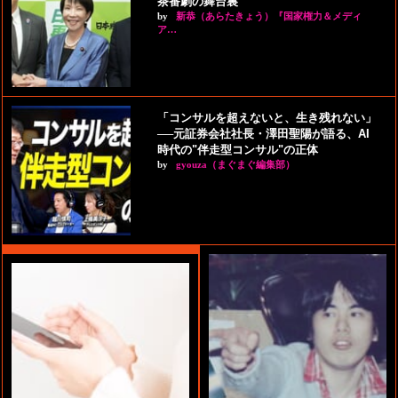
茶番劇の舞台裏
by
新恭（あらたきょう）『国家権力＆メディ
ア…
「コンサルを超えないと、生き残れない」
──元証券会社社長・澤田聖陽が語る、AI
時代の"伴走型コンサル"の正体
by
gyouza（まぐまぐ編集部）