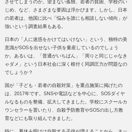
させてしまうのか。望まない孤独、若者の貧困、学校のい
じめ、など、さまざまな要因は浮かびます。しかし、日本
の若者は、他国に比べ「悩みを誰にも相談しない傾向」が
強いという調査結果もある。
日本の「人に迷惑をかけてはいけない」という、独特の美
意識がSOSを出せない子供を量産しているのでしょう
か。あるいは、「普通がいちばん」「周りと同じじゃなき
ゃダメ」という日本社会に深く根付く同調圧力が問題なの
でしょうか？
国が「子ども・若者の自殺対策」を重点施策に掲げたの
は、2017年です。SNSや電話などを中心に、SOSダイヤ
ルなるものを整備、拡大してきました。学校にスクールカ
ウンセラーを置いたり、自殺予防教育やSOSの出し方教
育などにも取り組んできました。
特に、夏休み明けは自殺する子供が増えることから、ネッ