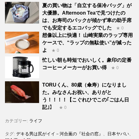
夏の買い物は「自立する保冷バッグ」が
大優勝。Afternoon Teaで見つけたの
は、お寿司のパックが傾かず車の助手席
でも安定するエコバッグでした
★ 0
想像以上に快適！ 山崎実業のラップ専用
ケースで、“ラップの無駄使い”が減った
よ
★ 0
忙しい朝も時短でおいしく。象印の定番
コーヒーメーカーがお買い得
★ 0
TORUくん、80歳（傘寿）になりまし
た。みなさんお祝い、ありがと
う！！！！【こぐれひでこの｢ごはん日
記｣】
★ 0
カテゴリー:
ライフ
タグ:
デキる男は尻がイイ－河合薫の『社会の窓』
、
日本ヤバい
、