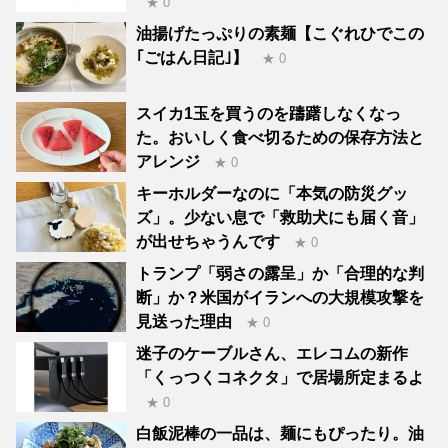
★ 0
油揚げたっぷりの素麺【こぐれひでこの
｢ごはん日記｣】
★ 0
スイカ1玉を買うのを躊躇しなくなっ
た。おいしく食べ切るための保存方法と
アレンジ
★ 0
キーホルダーなのに「本気の防災グッ
ズ」。少ない息で「救助犬にも届く音」
が出せちゃうんです
★ 0
トランプ「弱さの露呈」か「合理的な判
断」か？米国がイランへの大規模攻撃を
見送った理由
★ 0
迷子のケーブルさん、エレコムの新作
「くっつくコネクタ」で居場所定まるよ
★ 0
白飯泥棒の一品は、麺にもぴったり。油