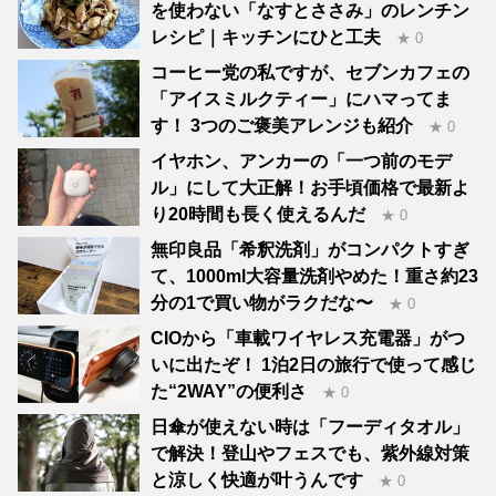
を使わない「なすとささみ」のレンチン
レシピ｜キッチンにひと工夫
★ 0
コーヒー党の私ですが、セブンカフェの
「アイスミルクティー」にハマってま
す！ 3つのご褒美アレンジも紹介
★ 0
イヤホン、アンカーの「一つ前のモデ
ル」にして大正解！お手頃価格で最新よ
り20時間も長く使えるんだ
★ 0
無印良品「希釈洗剤」がコンパクトすぎ
て、1000ml大容量洗剤やめた！重さ約23
分の1で買い物がラクだな〜
★ 0
CIOから「車載ワイヤレス充電器」がつ
いに出たぞ！ 1泊2日の旅行で使って感じ
た“2WAY”の便利さ
★ 0
日傘が使えない時は「フーディタオル」
で解決！登山やフェスでも、紫外線対策
と涼しく快適が叶うんです
★ 0