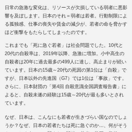
日常の急激な変化は、リソースが欠損している弱者に悪影
響を及ぼします。日本のそれ＝弱者は若者。行動制限によ
る孤独感、仕事の喪失や賃金の減少が、若者の命を脅かす
ほど衝撃をもたらしてしまったのです。
これまでも「死に急ぐ若者」は社会問題でした。10代と
20代の自殺率は、2019年以降、急激に増加。小中高生の
自殺者は20年に過去最多の499人に達し、高止まりが続い
ています。日本の15歳～20代の死因の第1位は「自殺」で
すが、日本以外の先進国（G7）では1位は「事故」です。
さらに、日本財団の「第4回 自殺意識全国調査報告書」に
よると、自殺未遂の経験は15歳～20代が最も多いとされ
ています。
なぜ、日本は、こんなにも若者が生きづらい国なのでしょ
うか？なぜ、日本の若者たちは死に急ぐのか…、何がそう