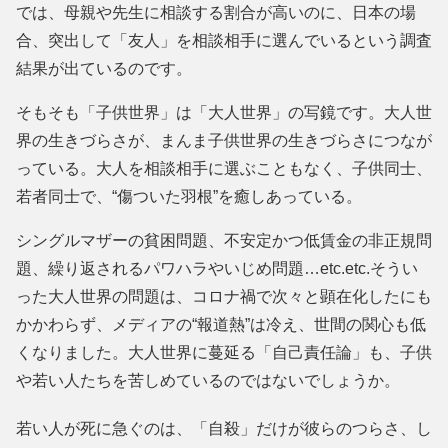
では、母親や先生に相談する割合が高いのに、日本の場
合、突出して「友人」を相談相手に選んでいるという調査
結果が出ているのです。
そもそも「子供世界」は「大人世界」の写鏡です。大人世
界の生きづらさが、まんま子供世界の生きづらさにつなが
っている。大人を相談相手に選ぶこともなく、子供同士、
若者同士で、“傷ついた羽根”を癒しあっている。
シングルマザーの貧困問題、不安定かつ低賃金の非正規問
題、繰り返されるパワハラやいじめ問題…etc.etc.そうい
った大人世界の問題は、コロナ禍で次々と顕在化したにも
かかわらず、メディアの“報道熱”は冷え、世間の関心も低
くなりました。大人世界に蔓延る「自己責任論」も、子供
や若い人たちを苦しめているのではないでしょうか。
若い人が死に急ぐのは、「自殺」だけが彼らのつらさ、し