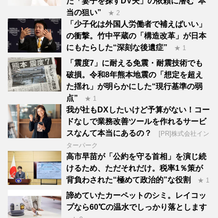
た「妻子を探すDV夫」の依頼に潜む“本
当の狙い”
★ 2
「少子化は外国人労働者で補えばいい」
の衝撃。竹中平蔵の「構造改革」が日本
にもたらした“深刻な後遺症”
★ 1
「震度7」に耐える免震・耐震技術でも
破損。令和8年熊本地震の「想定を超え
た揺れ」が明らかにした“現行基準の弱
点”
★ 1
我が社もDXしたいけど予算がない！コー
ドなしで業務改善ツールを作れるサービ
スなんて本当にあるの？
[PR]株式会社イン
ターパーク
高市早苗が「公約を守る首相」を演じ続
けるため、ただそれだけ。税率1％策が
背負わされた“極めて政治的”な役割
★ 1
諦めていたカーペットのシミ。レイコッ
プなら60℃の温水でしっかり落とします