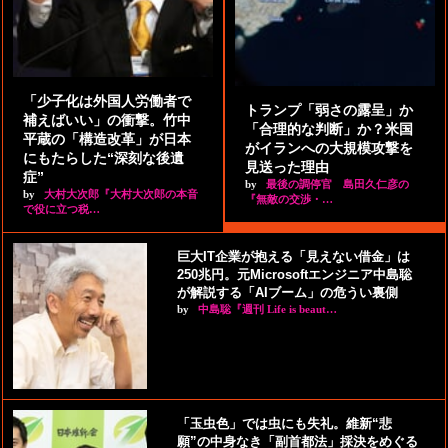
「少子化は外国人労働者で
トランプ「弱さの露呈」か
補えばいい」の衝撃。竹中
「合理的な判断」か？米国
平蔵の「構造改革」が日本
がイランへの大規模攻撃を
にもたらした“深刻な後遺
見送った理由
症”
by
最後の調停官 島田久仁彦の
by
大村大次郎『大村大次郎の本音
『無敵の交渉・…
で役に立つ税…
巨大IT企業が抱える「見えない借金」は
250兆円。元Microsoftエンジニア中島聡
が解説する「AIブーム」の危うい裏側
by
中島聡『週刊 Life is beaut…
「玉虫色」では虫にも失礼。維新“悲
願”の中身なき「副首都法」採決をめぐる