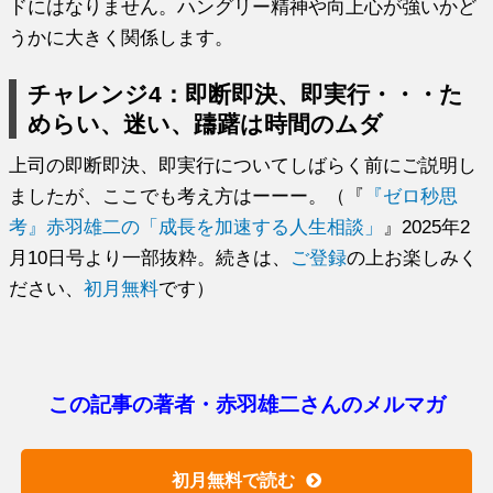
ドにはなりません。
ハングリー精神や向上心が強いかど
うかに大きく関係します。
チャレンジ4：即断即決、即実行・・・た
めらい、迷い、
躊躇は時間のムダ
上司の即断即決、即実行についてしばらく前にご説明し
ましたが、
ここでも考え方はーーー。（『
『ゼロ秒思
考』赤羽雄二の「成長を加速する人生相談」
』2025年2
月10日号より一部抜粋。続きは、
ご登録
の上お楽しみく
ださい、
初月無料
です）
この記事の著者・赤羽雄二さんのメルマガ
初月無料で読む