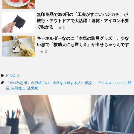
無印良品で390円の「工夫がすごいハンカチ」が
旅行・アウトドアで大活躍！速乾・アイロン不要
で助かる
★ 0
キーホルダーなのに「本気の防災グッズ」。少な
い息で「救助犬にも届く音」が出せちゃうんです
★ 0
カ
ビジネス
テ
タ
『ゼロ秒思考』赤羽雄二の「成長を加速する人生相談」
,
ビジネスノウハウ
,
残
ゴ
グ
業
,
赤羽雄二
,
過労死
リ
ー