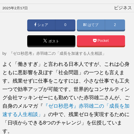
投
ビジネス
2025年2月17日
稿
日:
シェア
0
はてブ
2
Pocket
ポスト
by
『ゼロ秒思考』赤羽雄二の「成長を加速する人生相談」
よく「働きすぎ」と言われる日本人ですが、これは心身
ともに悪影響を及ぼす「社会問題」の一つとも言えま
す。残業せずに仕事をこなすには、小さな仕事でも工夫
一つで効率アップが可能です。世界的なコンサルティン
グ会社マッキンゼーにも勤めていた赤羽雄二さんが、ご
自身のメルマガ『
『ゼロ秒思考』赤羽雄二の「成長を加
速する人生相談」
』の中で、残業ゼロを実現するために
「日頃からできる8つのチャレンジ」を伝授していま
す。