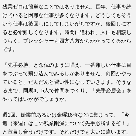
残業ゼロは簡単なことではありません。長年、
仕事を続
けていると困難な仕事が多くなります。
どうしてもそう
いう仕事は後回しにしてしまいがちですが、
後回しにす
ると必ず難しくなります。時間に追われ、
人にも相談し
づらく、
プレッシャーも四方八方からかかってくるから
です。
「先手必勝」と念仏のように唱え、
一番難しい仕事に目
をつぶって飛び込んでみるしかありません。
何回かやっ
ていると、だんだんと習い性になっていきます。
そうな
るまで、同期4、5人で仲間をつくり、「先手必勝会」
を
やってはいかがでしょうか。
週1回、始業前あるいは金曜18時などに集まって、「今
週（
来週）はこの残業削減について先手必勝するぞ！」
と宣言し合うだけです。それだけでも大いに違います。