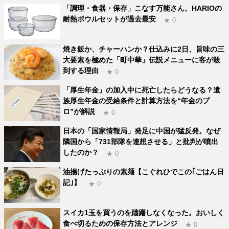
「調理・食器・保存」こなす万能さん。HARIOの
耐熱ボウルセットが過去最安
★ 0
焼き飯か、チャーハンか？仕込みに2日、旨味の三
大要素を極めた「町中華」伝説メニューに客が殺
到する理由
★ 0
「厚生年金」の加入中に死亡したらどうなる？遺
族厚生年金の受給条件と計算方法を“年金のプ
ロ”が解説
★ 0
日本の「国家情報局」発足に中国が猛反発。なぜ
隣国から「731部隊を連想させる」と批判が噴出
したのか？
★ 0
油揚げたっぷりの素麺【こぐれひでこの｢ごはん日
記｣】
★ 0
スイカ1玉を買うのを躊躇しなくなった。おいしく
食べ切るための保存方法とアレンジ
★ 0