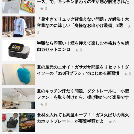
ース」で、キッチンまわりの生活感が解消された
★ 0
「暑すぎてリュック背負えない問題」が解決！大
容量なのに涼しい「身軽なお出かけ装備」3選
★
0
半額なら即買い！煙を抑えて楽しむ本格おうち焼
肉カセットコンロ
★ 0
夏の足元のニオイ・ガサガサ問題をリセット！ダ
イソーの「330円ブラシ」ではじめる新習慣
★ 0
夏のキッチン汗だく問題。ダクトレールに「小型
ファン」を取り付けたら、揚げ物だって楽勝です
★ 0
食材を入れても高温キープ！「ガス火ばりの高火
力ホットプレート」が実質半額だよ
★ 0