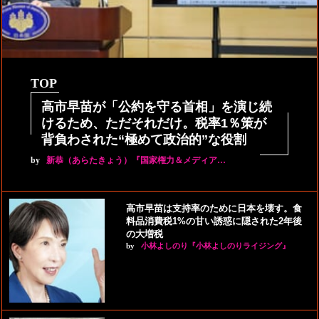
TOP
高市早苗が「公約を守る首相」を演じ続
けるため、ただそれだけ。税率1％策が
背負わされた“極めて政治的”な役割
by
新恭（あらたきょう）『国家権力＆メディア…
高市早苗は支持率のために日本を壊す。食
料品消費税1%の甘い誘惑に隠された2年後
の大増税
by
小林よしのり『小林よしのりライジング』