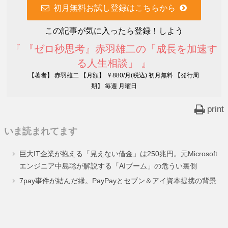
初月無料お試し登録はこちらから
この記事が気に入ったら登録！しよう
『 『ゼロ秒思考』赤羽雄二の「成長を加速す
る人生相談」 』
【著者】 赤羽雄二 【月額】 ￥880/月(税込) 初月無料 【発行周
期】 毎週 月曜日
print
いま読まれてます
巨大IT企業が抱える「見えない借金」は250兆円。元Microsoft
エンジニア中島聡が解説する「AIブーム」の危うい裏側
7pay事件が結んだ縁。PayPayとセブン＆アイ資本提携の背景