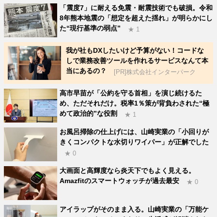
「震度7」に耐える免震・耐震技術でも破損。令和
8年熊本地震の「想定を超えた揺れ」が明らかにし
た“現行基準の弱点”
★ 1
我が社もDXしたいけど予算がない！コードな
しで業務改善ツールを作れるサービスなんて本
当にあるの？
[PR]株式会社インターパーク
高市早苗が「公約を守る首相」を演じ続けるた
め、ただそれだけ。税率1％策が背負わされた“極
めて政治的”な役割
★ 1
お風呂掃除の仕上げには、山崎実業の「小回りが
きくコンパクトな水切りワイパー」が正解でした
★ 0
大画面と高輝度なら炎天下でもよく見える。
Amazfitのスマートウォッチが過去最安
★ 0
アイラップがそのまま入る。山崎実業の「万能ケ