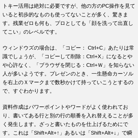
トキー活用は絶対に必要ですが、
他の方のPC操作を見て
いると初歩的なものも使ってないことが多
く、驚きま
す。残業ゼロも何も、プロとしても「
顔を洗って出直し
てこい」のレベルです。
ウィンドウズの場合は、「コピー： Ctrl+C」あたりは常
識でしょうが、「コピーして削除：
Ctrl+X」になるとや
や心許なく、「ブラウザを閉じる：
Ctrl+Ｗ」を知らない
人が多いようです。プレゼンのとき、
一生懸命カーソル
を右上のＸマークまで数秒かけて持っていこうと
するの
で、すぐわかります。
資料作成はパワーポイントやワードがよく使われてお
り、
書いてある行と別の行の順番を入れ替えることが多
く発生します。
ざっと書いたものを仕上げるためにで
す。これは「Shift+
Alt+↑」あるいは「Shift+Alt+↓」で瞬