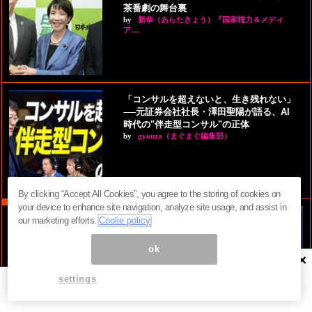
茶番劇の舞台裏
by
新恭（あらたきょう）『国家権力＆メディ
ア…
「コンサルを超えないと、生き残れない」
──元証券会社社長・澤田聖陽が語る、AI
時代の"伴走型コンサル"の正体
by
gyouza（まぐまぐ編集部）
By clicking “Accept All Cookies”, you agree to the storing of cookies on
your device to enhance site navigation, analyze site usage, and assist in
our marketing efforts.
Coolie policy
ok
×
settings