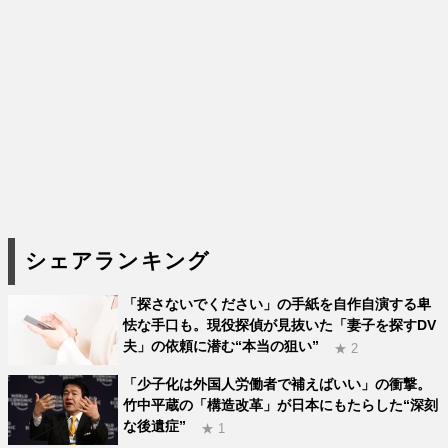
シェアランキング
「探さないでください」の手紙を自作自演する卑
怯な手口も。現役探偵が見抜いた「妻子を探すDV
夫」の依頼に潜む“本当の狙い”
★ 2
「少子化は外国人労働者で補えばいい」の衝撃。
竹中平蔵の「構造改革」が日本にもたらした“深刻
な後遺症”
★ 1