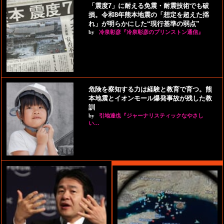
「震度7」に耐える免震・耐震技術でも破
損。令和8年熊本地震の「想定を超えた揺
れ」が明らかにした“現行基準の弱点”
by
冷泉彰彦『冷泉彰彦のプリンストン通信』
危険を察知する力は経験と教育で育つ。熊
本地震とイオンモール爆発事故が残した教
訓
by
引地達也『ジャーナリスティックなやさし
い…