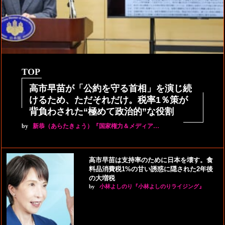
TOP
高市早苗が「公約を守る首相」を演じ続
けるため、ただそれだけ。税率1％策が
背負わされた“極めて政治的”な役割
by
新恭（あらたきょう）『国家権力＆メディア…
高市早苗は支持率のために日本を壊す。食
料品消費税1%の甘い誘惑に隠された2年後
の大増税
by
小林よしのり『小林よしのりライジング』