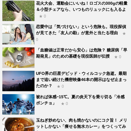
花火大会、運動会にいいね！ロゴスの300gの軽量
＆小型チェアなら、いつものリュックにも入るよ
★ 0
恋愛中は「気づけない」という危険も。現役探偵
が見てきた「友人の勘」が意外と当たる理由
★
0
「血糖値は正常だから安心」は危険？ 糖尿病「早
期発見」のための基礎を現役医師が伝授
★ 0
UFO界の巨星デビッド・ウィルコック急逝。最期
まで追い続けた機密映像46本の開示はなぜ止まっ
たのか？
★ 0
被れば体感−15℃。夏の炎天下を乗り切る「冷感
ポンチョ」
★ 0
玉ねぎ炒めない、肉も焼かないのにコク旨！ メリ
ットしかない「痩せる無水カレー」をつくってみ