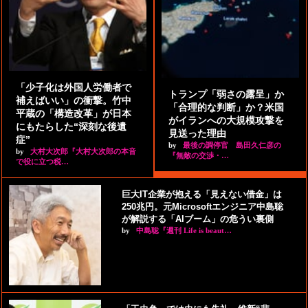
「少子化は外国人労働者で
トランプ「弱さの露呈」か
補えばいい」の衝撃。竹中
「合理的な判断」か？米国
平蔵の「構造改革」が日本
がイランへの大規模攻撃を
にもたらした“深刻な後遺
見送った理由
症”
by
最後の調停官 島田久仁彦の
by
大村大次郎『大村大次郎の本音
『無敵の交渉・…
で役に立つ税…
巨大IT企業が抱える「見えない借金」は
250兆円。元Microsoftエンジニア中島聡
が解説する「AIブーム」の危うい裏側
by
中島聡『週刊 Life is beaut…