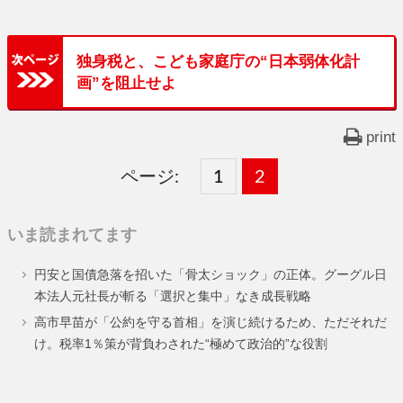
独身税と、こども家庭庁の“日本弱体化計
画”を阻止せよ
print
ページ:
固
1
固
2
,
定
定
いま読まれてます
ペ
ペ
円安と国債急落を招いた「骨太ショック」の正体。グーグル日
ー
ー
本法人元社長が斬る「選択と集中」なき成長戦略
ジ
ジ
高市早苗が「公約を守る首相」を演じ続けるため、ただそれだ
け。税率1％策が背負わされた“極めて政治的”な役割