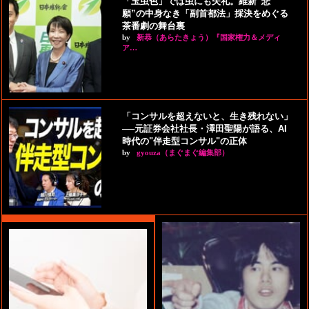
「玉虫色」では虫にも失礼。維新“悲
願”の中身なき「副首都法」採決をめぐる
茶番劇の舞台裏
by
新恭（あらたきょう）『国家権力＆メディ
ア…
「コンサルを超えないと、生き残れない」
──元証券会社社長・澤田聖陽が語る、AI
時代の"伴走型コンサル"の正体
by
gyouza（まぐまぐ編集部）