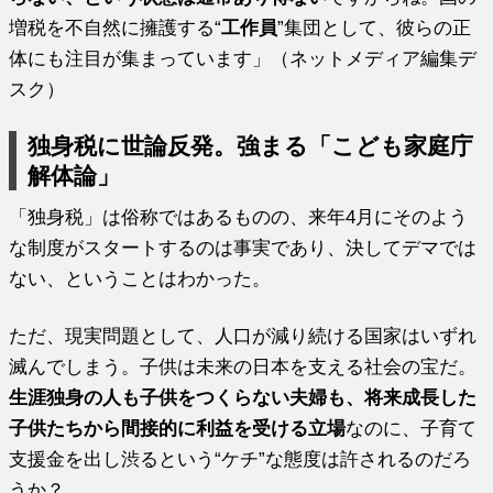
増税を不自然に擁護する“
工作員
”集団として、彼らの正
体にも注目が集まっています」（ネットメディア編集デ
スク）
独身税に世論反発。強まる「こども家庭庁
解体論」
「独身税」は俗称ではあるものの、来年4月にそのよう
な制度がスタートするのは事実であり、決してデマでは
ない、ということはわかった。
ただ、現実問題として、人口が減り続ける国家はいずれ
滅んでしまう。子供は未来の日本を支える社会の宝だ。
生涯独身の人も子供をつくらない夫婦も、将来成長した
子供たちから間接的に利益を受ける立場
なのに、子育て
支援金を出し渋るという“ケチ”な態度は許されるのだろ
うか？