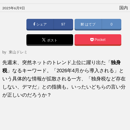
投
国内
2025年6月9日
稿
日:
シェア
97
はてブ
0
Pocket
ポスト
by 東山ドレミ
先週末、突然ネットのトレンド上位に躍り出た「
独身
税
」なるキーワード。「2026年4月から導入される」と
いう具体的な情報が拡散される一方、「独身税など存在
しない、デマだ」との指摘も。いったいどちらの言い分
が正しいのだろうか？