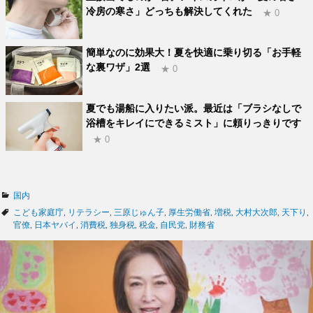
冷房の寒さ」どっちも解決してくれた
★ 0
簡単なのに効果大！夏を快適に乗り切る「お手軽
な裏ワザ」2選
★ 0
夏でも湯船に入りたい派。最近は「ブラシなしで
浴槽をキレイにできるミスト」に頼りっきりです
★ 0
カ
国内
テ
タ
こども家庭庁
,
リテラシー
,
三原じゅん子
,
厚生労働省
,
増税
,
大村大次郎
,
天下り
,
ゴ
グ
官僚
,
日本ヤバイ
,
消費税
,
独身税
,
税金
,
自民党
,
財務省
リ
ー