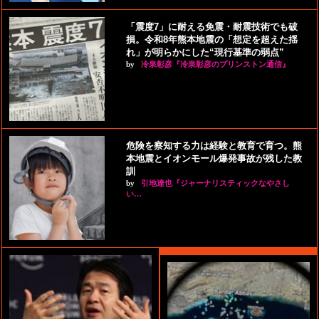
「震度7」に耐える免震・耐震技術でも破
損。令和8年熊本地震の「想定を超えた揺
れ」が明らかにした“現行基準の弱点”
by
冷泉彰彦『冷泉彰彦のプリンストン通信』
危険を察知する力は経験と教育で育つ。熊
本地震とイオンモール爆発事故が残した教
訓
by
引地達也『ジャーナリスティックなやさし
い…