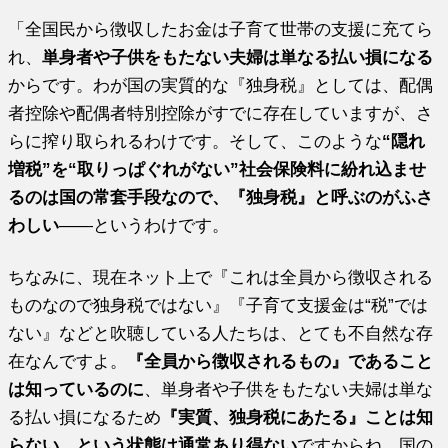
「全国民から徴収したお金は子育て世帯の支援に充てら
れ、
単身者や子供をもたない夫婦は単なる払い損になる
からです。わが国の実質的な『独身税』としては、配偶
者控除や配偶者特別控除がすでに存在していますが、さ
らに搾り取られるわけです。そして、このような
“隠れ
増税”を“取りっぱぐれがない”社会保険料に紛れ込ませ
るのは国の常套手段なので、『独身税』と呼ぶのがふさ
わしい
――というわけです。
ちなみに、現在ネット上で『これは全員から徴収される
ものなので独身税ではない』『子育て支援金は“税”では
ない』などと吹聴している人たちは、とても不自然な存
在なんですよ。
『全員から徴収されるもの』であること
は知っているのに
、単身者や子供をもたない夫婦は単な
る払い損になるため
『実質、独身税にあたる』ことは知
らない、という状態は通常あり得ない
ですからね。国の