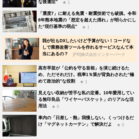
な後遺症”
★ 1
「震度7」に耐える免震・耐震技術でも破損。令和
8年熊本地震の「想定を超えた揺れ」が明らかにし
た“現行基準の弱点”
★ 1
我が社もDXしたいけど予算がない！コードな
しで業務改善ツールを作れるサービスなんて本
当にあるの？
[PR]株式会社インターパーク
高市早苗が「公約を守る首相」を演じ続けるた
め、ただそれだけ。税率1％策が背負わされた“極
めて政治的”な役割
★ 1
見えない収納が苦手な私の定番。10年愛用してい
る無印良品「ワイヤーバスケット」のリアルな活
用法
★ 0
車内の「日差し・熱」我慢しない。くっつけるだ
け「マグネットカーテン」で解決だよ
★ 0