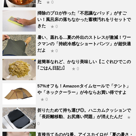
た
★ 0
掃除のプロが作った「不思議なパッド」がすご
い！風呂床の落ちなかった蓄積汚れをリセットで
きた
★ 0
暑い、蒸れる…夏の外出のストレスが激減！ワー
クマンの「持続冷感なショートパンツ」が超快適
だよ
★ 0
超簡単なれど、かなり美味しい【こぐれひでこの
｢ごはん日記｣】
★ 0
57%オフも！Amazonタイムセールで「テント」
や「ネッククーラー」が今ならお買い得ですよ
★ 0
折りたためて持ち運び◎。ハニカムクッションで
「長距離移動、お尻痛い問題」が消えたんだ
★
0
直接当てるのが1番。アイスカイロが「夏の暑さ・